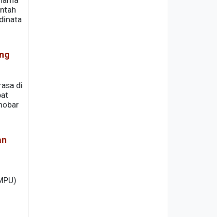
Ulama
intah
dinata
ang
asa di
pat
nobar
an
(MPU)
tengah