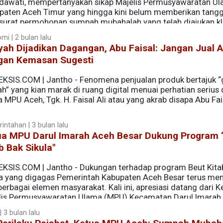
ndawati, mempertanyakan sikap Majelis Permusyawaratan U
paten Aceh Timur yang hingga kini belum memberikan tang
 surat permohonan sumpah mubahalah yang telah diajukan kl
mi | 2 bulan lalu
yah Dijadikan Dagangan, Abu Faisal: Jangan Jual
gan Kemasan Sugesti
EKSIS.COM | Jantho - Fenomena penjualan produk bertajuk 
h” yang kian marak di ruang digital menuai perhatian serius 
 MPU Aceh, Tgk. H. Faisal Ali atau yang akrab disapa Abu Fai
intahan | 3 bulan lalu
ua MPU Darul Imarah Aceh Besar Dukung Program 
b Bak Sikula"
EKSIS.COM | Jantho - Dukungan terhadap program Beut Kita
la yang digagas Pemerintah Kabupaten Aceh Besar terus men
berbagai elemen masyarakat. Kali ini, apresiasi datang dari K
lis Permusyawaratan Ulama (MPU) Kecamatan Darul Imarah,
 3 bulan lalu