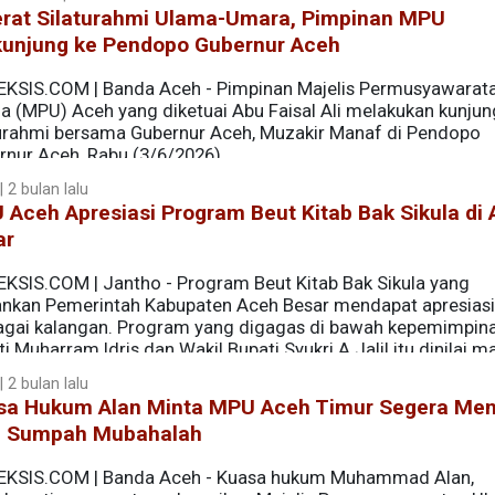
erat Silaturahmi Ulama-Umara, Pimpinan MPU
kunjung ke Pendopo Gubernur Aceh
EKSIS.COM | Banda Aceh - Pimpinan Majelis Permusyawarat
a (MPU) Aceh yang diketuai Abu Faisal Ali melakukan kunju
turahmi bersama Gubernur Aceh, Muzakir Manaf di Pendopo
rnur Aceh, Rabu (3/6/2026).
 2 bulan lalu
Aceh Apresiasi Program Beut Kitab Bak Sikula di
ar
EKSIS.COM | Jantho - Program Beut Kitab Bak Sikula yang
lankan Pemerintah Kabupaten Aceh Besar mendapat apresiasi
agai kalangan. Program yang digagas di bawah kepemimpin
i Muharram Idris dan Wakil Bupati Syukri A Jalil itu dinilai 
nerasi muda.
 2 bulan lalu
sa Hukum Alan Minta MPU Aceh Timur Segera Me
l Sumpah Mubahalah
EKSIS.COM | Banda Aceh - Kuasa hukum Muhammad Alan,