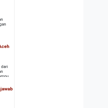
an
ngan
 Aceh
 dari
an
mampu
njawab