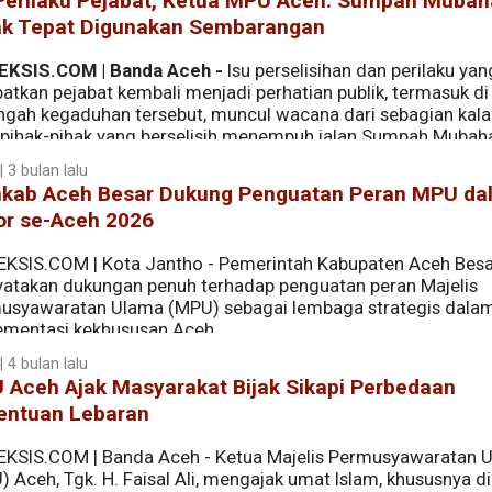
 Perilaku Pejabat, Ketua MPU Aceh: Sumpah Mubah
ak Tepat Digunakan Sembarangan
EKSIS.COM | Banda Aceh -
Isu perselisihan dan perilaku yan
atkan pejabat kembali menjadi perhatian publik, termasuk di
engah kegaduhan tersebut, muncul wacana dari sebagian kal
 pihak-pihak yang berselisih menempuh jalan Sumpah Mubah
 3 bulan lalu
kab Aceh Besar Dukung Penguatan Peran MPU da
or se-Aceh 2026
EKSIS.COM | Kota Jantho - Pemerintah Kabupaten Aceh Besa
atakan dukungan penuh terhadap penguatan peran Majelis
usyawaratan Ulama (MPU) sebagai lembaga strategis dala
ementasi kekhususan Aceh.
 4 bulan lalu
ati Aceh Besar, Adi Darma SPd MPd, saat menghadiri Rapat
 Aceh Ajak Masyarakat Bijak Sikapi Perbedaan
2026 di Aula Tgk H Abdullah Ujong Rimba, Komplek MPU Ace
entuan Lebaran
h Besar, Selasa (14/4/2026).
EKSIS.COM | Banda Aceh - Ketua Majelis Permusyawaratan 
 Aceh, Tgk. H. Faisal Ali, mengajak umat Islam, khususnya di