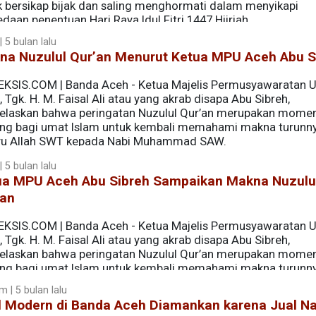
k bersikap bijak dan saling menghormati dalam menyikapi
daan penentuan Hari Raya Idul Fitri 1447 Hijriah.
 5 bulan lalu
na Nuzulul Qur’an Menurut Ketua MPU Aceh Abu S
EKSIS.COM | Banda Aceh - Ketua Majelis Permusyawaratan 
 Tgk. H. M. Faisal Ali atau yang akrab disapa Abu Sibreh,
elaskan bahwa peringatan Nuzulul Qur’an merupakan mom
ing bagi umat Islam untuk kembali memahami makna turunn
u Allah SWT kepada Nabi Muhammad SAW.
 5 bulan lalu
ua MPU Aceh Abu Sibreh Sampaikan Makna Nuzulu
’an
EKSIS.COM | Banda Aceh - Ketua Majelis Permusyawaratan 
 Tgk. H. M. Faisal Ali atau yang akrab disapa Abu Sibreh,
elaskan bahwa peringatan Nuzulul Qur’an merupakan mom
ing bagi umat Islam untuk kembali memahami makna turunn
ad SAW.
 | 5 bulan lalu
l Modern di Banda Aceh Diamankan karena Jual Na