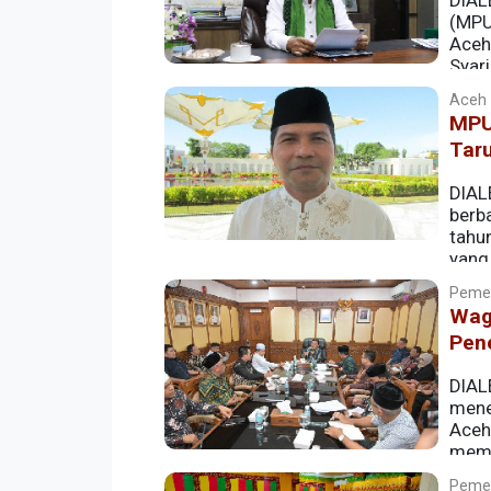
DIAL
(MPU)
Aceh
Syari
Aceh |
MPU
Tar
DIAL
berb
tahu
yang
antarpendukung.
Pemer
Wag
Pen
DIAL
mene
Aceh
memb
kekhususan Aceh, dengan fokus pada 
Pemer