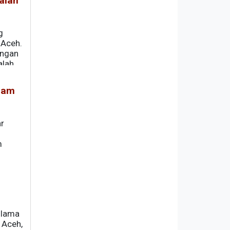
alah
g
 Aceh.
angan
alah
lam
r
m
h,
Ulama
 Aceh,