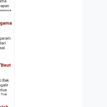
lama
gapan
iennya
 Agama
“garam
dari
sal.
“Beut
b Bak
galir
etua
 Tgk