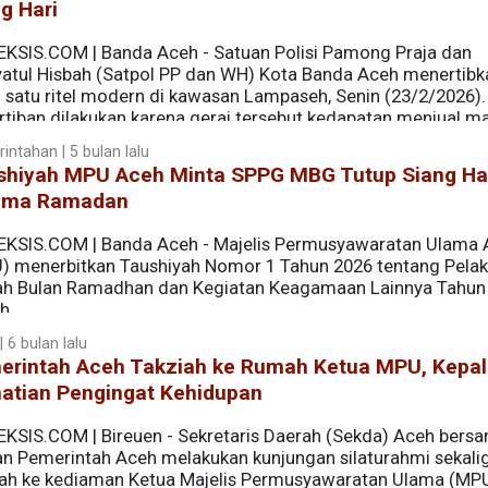
g Hari
EKSIS.COM | Banda Aceh - Satuan Polisi Pamong Praja dan
yatul Hisbah (Satpol PP dan WH) Kota Banda Aceh menertibk
h satu ritel modern di kawasan Lampaseh, Senin (23/2/2026).
rtiban dilakukan karena gerai tersebut kedapatan menjual m
Ramadhan 1447 H.
intahan | 5 bulan lalu
shiyah MPU Aceh Minta SPPG MBG Tutup Siang Ha
ama Ramadan
EKSIS.COM | Banda Aceh - Majelis Permusyawaratan Ulama
) menerbitkan Taushiyah Nomor 1 Tahun 2026 tentang Pela
ah Bulan Ramadhan dan Kegiatan Keagamaan Lainnya Tahun
ah.
 6 bulan lalu
erintah Aceh Takziah ke Rumah Ketua MPU, Kepal
atian Pengingat Kehidupan
EKSIS.COM | Bireuen - Sekretaris Daerah (Sekda) Aceh bers
ran Pemerintah Aceh melakukan kunjungan silaturahmi sekali
iah ke kediaman Ketua Majelis Permusyawaratan Ulama (MP