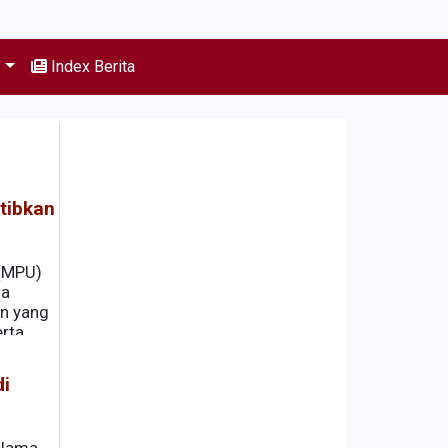
s
Index Berita
tibkan
 (MPU)
ma
en yang
erta
di