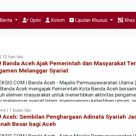
Berita
Opini
Kolom
Liputan Khusus
Kha
 10 hari lalu
 Banda Aceh Ajak Pemerintah dan Masyarakat Ter
gamen Melanggar Syariat
EKSIS.COM | Banda Aceh - Majelis Permusyawaratan Ulama
 Banda Aceh mengajak Pemerintah Kota Banda Aceh bersa
ruh elemen masyarakat untuk menertibkan aktivitas pengam
lai melanggar syariat Islam, mengganggu ketertiban umum, s
ceh.
mi | 1 bulan lalu
 Aceh: Sembilan Penghargaan Adinata Syariah Ja
nah Besar bagi Aceh