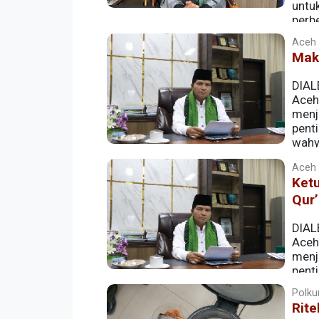
untu
perbe
Aceh |
Mak
DIAL
Aceh,
menj
pent
wahy
Aceh |
Ket
Qur
DIAL
Aceh,
menj
pent
wahyu Allah SWT kepada Nabi Muhamm
Polkum
Rite