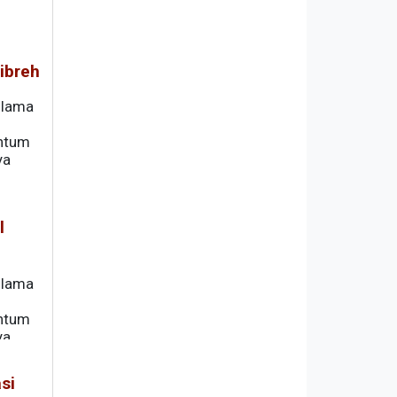
ibreh
Ulama
entum
ya
l
Ulama
entum
ya
si