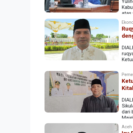
Yuli
Kabu
atas
sejak 30 April 2026.
Ekono
Ruq
den
DIAL
ruqya
Ketua
Pemer
Ket
Kita
DIAL
Siku
dari 
Maje
Agus Setiawan Jamal.
Aceh |