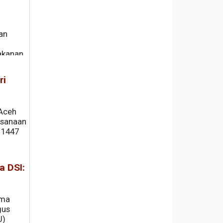
an
akanan
ri
 Aceh
ksanaan
 1447
a DSI:
ama
gus
U)