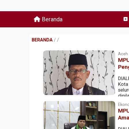
Beranda
BERANDA
/
/
Aceh |
MPU
Pen
DIAL
Kota
selu
dini
tidak sejalan dengan adat dan budaya A
Ekono
MPU
Ama