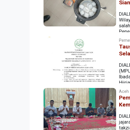
Sian
DIAL
Wila
sala
Pene
siap saji pada siang hari di bulan suci 
Pemer
Tau
Sel
DIAL
(MPU
Ibad
Hijri
Aceh |
Pem
Kem
DIAL
jaja
takz