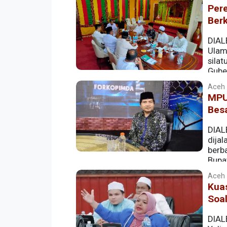
masyarakat.
Per
Ber
DIAL
Ulam
sila
Gube
Aceh |
MPU 
Bes
DIAL
dija
berb
Bupat
memperkuat pendidikan agama bagi ge
Aceh |
Kua
Soa
DIAL