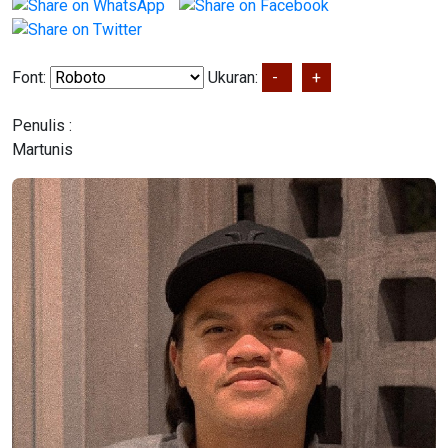
Font:
Ukuran:
-
+
Penulis :
Martunis