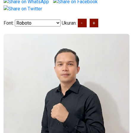
Font:
Ukuran:
-
+