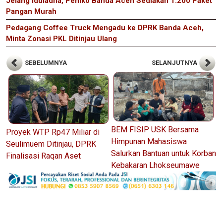
Jelang Iduladha, Pemko Banda Aceh Sediakan 1.200 Paket
Pangan Murah
Pedagang Coffee Truck Mengadu ke DPRK Banda Aceh,
Minta Zonasi PKL Ditinjau Ulang
SEBELUMNYA
SELANJUTNYA
BEM FISIP USK Bersama
Proyek WTP Rp47 Miliar di
Himpunan Mahasiswa
Seulimuem Ditinjau, DPRK
Salurkan Bantuan untuk Korban
Finalisasi Raqan Aset
Kebakaran Lhokseumawe