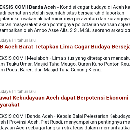
EKSIS.COM | Banda Aceh -
Kondisi cagar budaya di Aceh k
di perhatian setelah sejumlah situs bersejarah dilaporkan
alami kerusakan akibat minimnya perawatan dan kurangnya
daran masyarakat akan pentingnya pelestarian warisan sejara
isampaikan oleh Ambo Asse Ajis, S.S., M.Si., seorang arkeolo
a (TACB) di Aceh.
udaya | 1 tahun lalu
B Aceh Barat Tetapkan Lima Cagar Budaya Bersej
EKSIS.COM | Meulaboh - Lima situs yang ditetapkan mencak
m Teuku Umar, Masjid Tuha Meugo, Quran Kuno Panton Reu,
m Pocut Baren, dan Masjid Tuha Gunung Kleng.
udaya | 1 tahun lalu
awat Kebudayaan Aceh dapat Berpotensi Ekonomi 
yarakat
EKSIS.COM | Banda Aceh - Kepala Balai Pelestarian Kebuday
yah I Provinsi Aceh, Piet Rusdi, menyampaikan pentingnya m
dayaan Aceh sebagai langkah strategis dalam memanfaatka