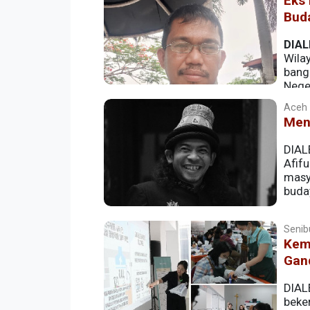
Eks 
Bud
DIAL
Wila
bang
Nege
itu ia sampaikan dalam wawancara langs
Aceh |
Men
DIAL
Afif
masy
buda
Senib
Kem
Gan
DIAL
beke