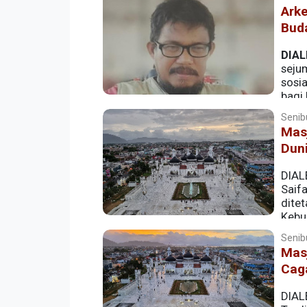
Arke
Bud
DIAL
seju
sosi
bagi
peninggalan arkeologis dilaporkan meng
Senib
rusak bencana alam yang kian meningka
Masj
Duni
DIAL
Saif
dite
Kebu
Senib
Masj
Cag
DIAL