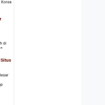
) Korea
r
h di
a,
Situs
Besar
ap