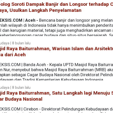
olog Soroti Dampak Banjir dan Longsor terhadap 
aya, Usulkan Langkah Penyelamatan
EKSIS.COM | Aceh -
Bencana banjir dan longsor yang mela
mlah wilayah di Indonesia tidak hanya menimbulkan penderit
al dan kerugian material, tetapi juga menghadirkan ancaman 
 keberlangsungan cagar budaya dan situs-situs bersejarah. S
alami kerusakan, pergeseran, bahkan terancam hilang akiba
udaya | 8 bulan lalu
t.
id Raya Baiturrahman, Warisan Islam dan Arsitekt
a dari Aceh
EKSIS.COM | Banda Aceh - Kepala UPTD Masjid Raya Baiturr
an Nur, menyebut bahwa Masjid Raya Baiturrahman (MRB) ak
tapkan sebagai Cagar Budaya Nasional oleh Direktorat Pelin
dayaan dan Tradisi Kementerian Kebudayaan Indonesia.
udaya | 8 bulan lalu
id Raya Baiturrahman, Satu Langkah lagi Menuju 
ar Budaya Nasional
EKSIS.COM | Cirebon - Direktorat Pelindungan Kebudayaan d