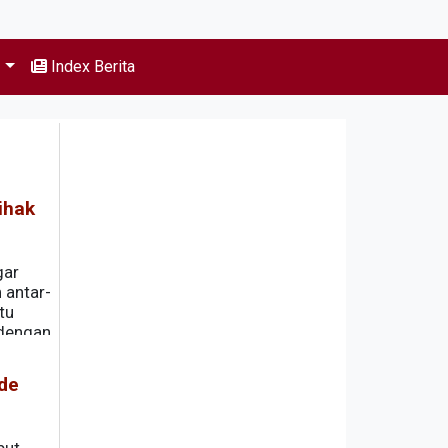
s
Index Berita
ihak
gar
 antar-
tu
 dengan
de