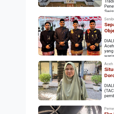
Trad
Pene
Swis
selama 4 hari, 12 - 15 November 2025, t
Senib
Indonesia.
Sep
Obj
DIAL
Aceh
yang
wari
Aceh |
Sit
Dor
DIAL
(TAC
pemb
Pemer