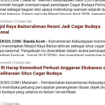
EKSIS.COM | Jakarta - Menteri Kebudayaan Fadli Zon menye
rintah tengah mempercepat penetapan Cagar Budaya Perin
onal sebagai bagian dari upaya melindungi warisan sejarah d
titas bangsa. Dalam periode Maret hingga April 2026, pemeri
ar budaya nasional.
intahan | 5 bulan lalu
jid Raya Baiturrahman Resmi Jadi Cagar Budaya
ional
EKSIS.COM | Banda Aceh -
Kementerian Kebudayaan Indone
i menetapkan Masjid Raya Baiturrahman sebagai situs cagar
ya nasional. Pengakuan itu diserahkan dalam acara penutup
dhan Festival, Jumat (6/3/2026), dan mendapat sambutan 
enkita | 5 bulan lalu
 RI Harap Kemenbud Perkuat Anggaran Ekskavasi 
eliharaan Situs Cagar Budaya
EKSIS.COM | Mataram - Pembentukan kementerian Kebuday
lai membuka peluang percepatan penanganan ribuan objek d
 budaya yang selama ini belum terverifikasi.
 | 7 bulan lalu