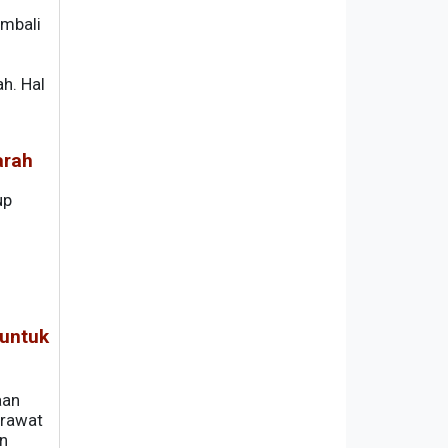
embali
h. Hal
g
arah
up
untuk
aan
erawat
n