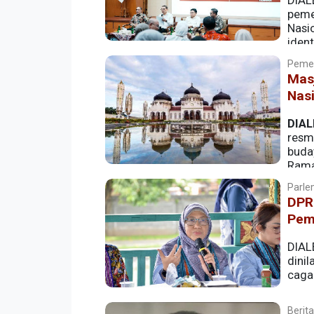
DIAL
peme
Nasi
iden
menetapkan 430 objek baru sebagai cag
Pemer
Mas
Nas
DIAL
resm
buda
Rama
dari warga setempat.
Parlem
DPR
Pem
DIAL
dini
cagar
Berita