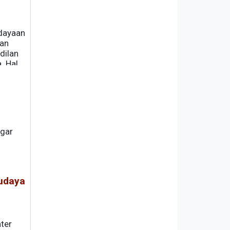
udayaan
kan
dilan
. Hal
agar
udaya
ter