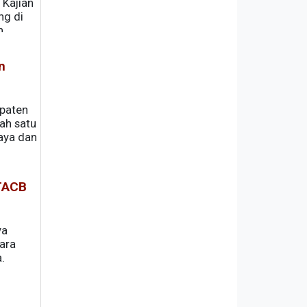
 Kajian
ng di
n
ruh
n
upaten
ah satu
aya dan
 TACB
ya
ara
a.