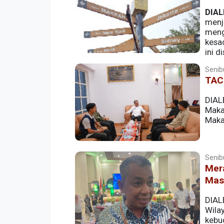
DIAL
menja
meng
kesa
ini d
sekaligus anggota tim ahli cagar buday
Senib
TAC
DIAL
Maka
Maka
Senib
Mer
Mas
DIAL
Wila
kebu