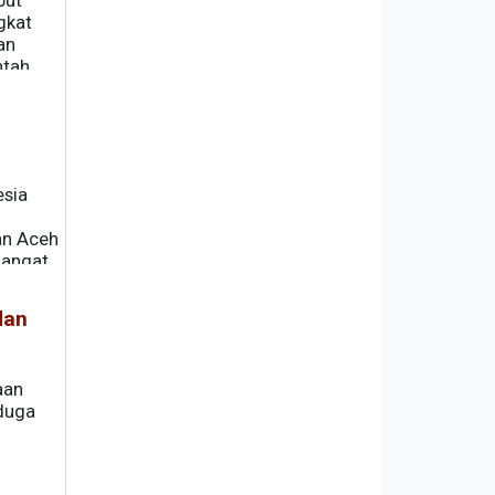
but
gkat
an
ntah
sia
an Aceh
hangat
dan
aan
iduga