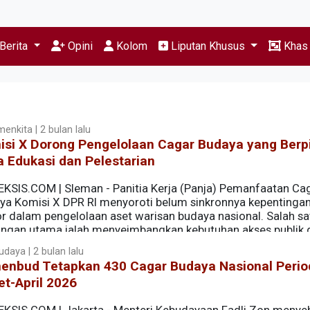
Berita
Opini
Kolom
Liputan Khusus
Kha
enkita | 2 bulan lalu
isi X Dorong Pengelolaan Cagar Budaya yang Berp
 Edukasi dan Pelestarian
EKSIS.COM | Sleman - Panitia Kerja (Panja) Pemanfaatan Ca
ya Komisi X DPR RI menyoroti belum sinkronnya kepentingan
or dalam pengelolaan aset warisan budaya nasional. Salah sa
angan utama ialah menyeimbangkan kebutuhan akses publik
budaya.
udaya | 2 bulan lalu
enbud Tetapkan 430 Cagar Budaya Nasional Perio
t-April 2026