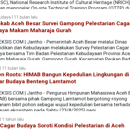
C), National Research Institute of Cultural Heritage (NRICH
tan menggelar On-site Technical Training Program (OTTP) di
ada 25-29 Agustus 2025.
udaya | 11 bulan lalu
kab Aceh Besar Survei Gampong Pelestarian Caga
aya Makam Maharaja Gurah
EKSIS.COM | Jantho - Pemerintah Aceh Besar melalui Dinas
idikan dan Kebudayaan melakukan Survey Pelestarian Cagar
ya bersama Tim Badan Pelestarian Kebudayaan Provinsi Ace
m Maharaja Gurah, Gampong Gurah, Kecamatan Peukan Bad
 11 bulan lalu
en Roots: HIMAB Bangun Kepedulian Lingkungan di 
ar Budaya Benteng Lamtamot
EKSIS.COM | Jantho - Pengurus Himpunan Mahasiswa Aceh 
AB) bersama pihak Gampong Lamtamot bergotong-royong
nam bibit pohon sebagai wujud kepedulian bersama terhad
jauan ekosistem pada Sabtu (23/8/2025) pagi.
 1 tahun lalu
 Cagar Budaya Soroti Kondisi Pelestarian di Aceh