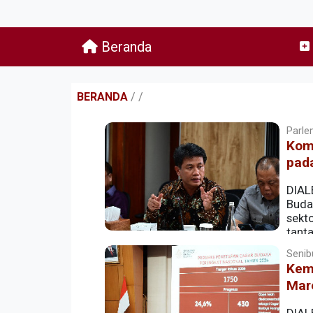
Beranda
BERANDA
/
/
Parlem
Kom
pada
DIAL
Buda
sekt
tant
upaya menjaga kelestarian situs cagar 
Senib
Kem
Mare