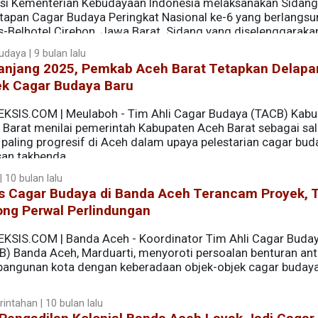
isi Kementerian Kebudayaan Indonesia melaksanakan Sidang
tapan Cagar Budaya Peringkat Nasional ke-6 yang berlangsu
s-Belhotel Cirebon, Jawa Barat. Sidang yang diselenggaraka
ersebut dijadwalkan akan mengkaji 44 cagar budaya dari selu
udaya | 9 bulan lalu
anjang 2025, Pemkab Aceh Barat Tetapkan Delapa
ek Cagar Budaya Baru
EKSIS.COM | Meulaboh - Tim Ahli Cagar Budaya (TACB) Kab
 Barat menilai pemerintah Kabupaten Aceh Barat sebagai sal
 paling progresif di Aceh dalam upaya pelestarian cagar bud
san takbenda.
 10 bulan lalu
us Cagar Budaya di Banda Aceh Terancam Proyek,
ong Perwal Perlindungan
EKSIS.COM | Banda Aceh - Koordinator Tim Ahli Cagar Buda
B) Banda Aceh, Marduarti, menyoroti persoalan benturan ant
angunan kota dengan keberadaan objek-objek cagar buday
intahan | 10 bulan lalu