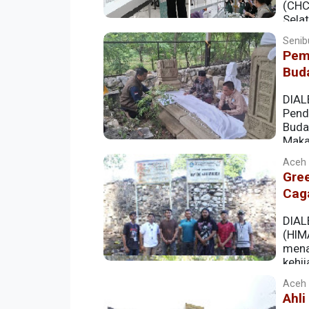
(CHCS
Sela
Museum Nasional Indonesia, Jakarta, p
Senib
Pem
Bud
DIAL
Pend
Buda
Maka
Kamis (28/8/2025).
Aceh |
Gre
Cag
DIAL
(HIM
mena
kehi
Aceh |
Ahli