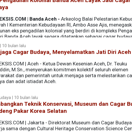
Pengadilan Kolonial Banda Aceh Layak Jadi Cagar
aya
EKSIS.COM | Banda Aceh -
Arkeolog Balai Pelestarian Keb
yah I Kementerian Kebudayaan RI, Ambo Asse Ajis, menegas
unan eks pengadilan kolonial yang berdiri di kompleks Penga
ri Banda Aceh layak segera ditetapkan sebagai cagar budaya
ung dengan Dialeksis, Sabtu (20/9/2025).
 10 bulan lalu
jaga Cagar Budaya, Menyelamatkan Jati Diri Aceh
EKSIS.COM | Aceh - Ketua Dewan Kesenian Aceh, Dr. Teuku
uddin, M.Sn., menyerukan komitmen kolektif seluruh elemen
arakat dan pemerintah untuk menjaga serta melestarikan c
ya dan adat istiadat Aceh.
udaya | 10 bulan lalu
bangkan Teknik Konservasi, Museum dan Cagar B
deng Pakar Korea Selatan
EKSIS.COM | Jakarta - Direktorat Museum dan Cagar Budaya
rja sama dengan Cultural Heritage Conservation Science Cen