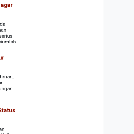
Cagar
nda
aan
serius
ejumlah
t daya
ur
ahman,
an
dungan
Status
an