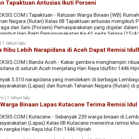
n Tapaktuan Antusias Ikuti Porseni
EKSIS.COM | Tapaktuan - Ratusan Warga Binaan (WB) Rumah
nan Negara (Rutan) Kelas IIB Tapaktuan antusias mengikuti 
raga dan Seni (Porseni) Pemasyarakatan yang digelar dalam
ambut Hari Bakti Pemasyarakatan Ke-61 pada Selasa (15/4/
 1 tahun lalu
 Ribu Lebih Narapidana di Aceh Dapat Remisi Idulfi
EKSIS.COM | Banda Aceh - Kabar gembira menghampiri ribu
idana di seluruh Aceh menjelang Hari Raya Idulfitri 1446 Hijr
nyak 5.510 narapidana yang mendekam di berbagai Lembag
syarakatan (Lapas) dan Rumah Tahanan Negara (Rutan) di p
angan masa hukuman.
m | 1 tahun lalu
Warga Binaan Lapas Kutacane Terima Remisi Idul F
EKSIS.COM | Kutacane - Sebanyak 239 warga binaan di Lem
syarakatan (Lapas) Kelas IIB Kutacane menerima remisi khu
 rangka Hari Raya Idul Fitri 1446 Hijriah.