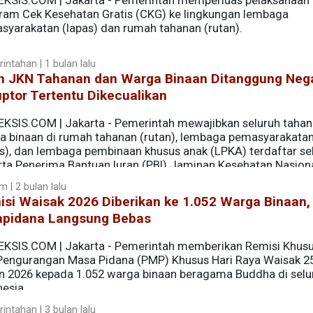
EKSIS.COM | Jakarta - Pemerintah memperluas pelaksanaan
ram Cek Kesehatan Gratis (CKG) ke lingkungan lembaga
syarakatan (lapas) dan rumah tahanan (rutan).
intahan | 1 bulan lalu
an JKN Tahanan dan Warga Binaan Ditanggung Neg
ptor Tertentu Dikecualikan
EKSIS.COM | Jakarta - Pemerintah mewajibkan seluruh taha
a binaan di rumah tahanan (rutan), lembaga pemasyarakata
as), dan lembaga pembinaan khusus anak (LPKA) terdaftar se
rta Penerima Bantuan Iuran (PBI) Jaminan Kesehatan Nasion
 | 2 bulan lalu
isi Waisak 2026 Diberikan ke 1.052 Warga Binaan
apidana Langsung Bebas
EKSIS.COM | Jakarta - Pemerintah memberikan Remisi Khusu
Pengurangan Masa Pidana (PMP) Khusus Hari Raya Waisak 2
n 2026 kepada 1.052 warga binaan beragama Buddha di selu
esia.
intahan | 3 bulan lalu