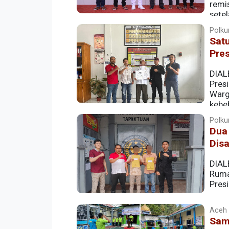
remi
sete
ke-80 Kemerdekaan Republik Indonesia, d
Polku
Sat
Pre
DIAL
Pres
Warg
kebe
Polku
Dua
Dis
DIAL
Ruma
Pres
Aceh |
Sam