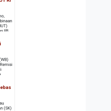
UT RI
no,
 binaan
HUT)
s IIB
i
 (WB)
 Remisi
i
g
).
Bebas
tau
n (SK)