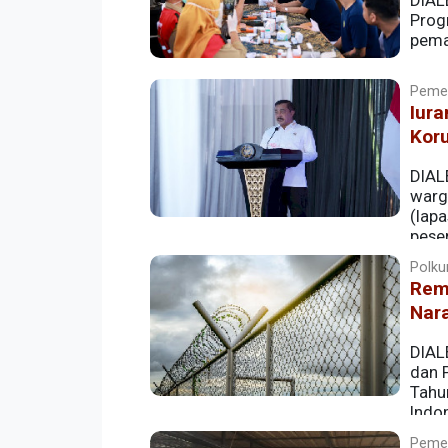
DIAL
Prog
pema
Pemer
Iur
Koru
DIAL
warg
(lap
pese
(JKN).
Polkum
Rem
Nar
DIAL
dan 
Tahu
Indon
Pemer