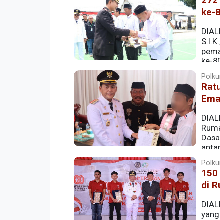
272 
ke-
DIAL
S.I.
pema
ke-80
Aceh Singkil, Minggu (17/8/2025).
Polku
Rat
Ema
DIAL
Ruma
Dasa
anta
diberikan di Hari Ulang Tahun (HUT) Ke
Polku
150
di R
DIAL
yang