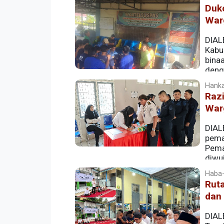
Duk
War
DIAL
Kabu
binaa
deng
kehilangan dokumen.
Hanka
Raz
War
DIAL
pema
Pema
diwu
bagian dari rangkaian peringatan Hari 
Haba-
Rut
dan
DIAL