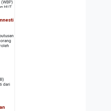
n (WBP)
tan HUT
mnesti
putusan
 orang
roleh
B)
i dari
aan