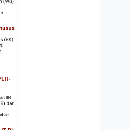
n (WB)
d
an
Khusus
s (RK)
ili
h
YLH-
s IIB
B) dan
ebut,
) untuk