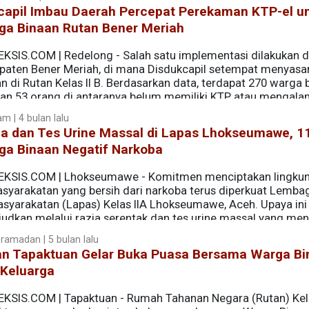
capil Imbau Daerah Percepat Perekaman KTP-el u
ga Binaan Rutan Bener Meriah
EKSIS.COM | Redelong - Salah satu implementasi dilakukan d
paten Bener Meriah, di mana Disdukcapil setempat menyasa
n di Rutan Kelas II B. Berdasarkan data, terdapat 270 warga 
an 53 orang di antaranya belum memiliki KTP atau mengala
m | 4 bulan lalu
ia dan Tes Urine Massal di Lapas Lhokseumawe, 1
ga Binaan Negatif Narkoba
EKSIS.COM | Lhokseumawe - Komitmen menciptakan lingku
syarakatan yang bersih dari narkoba terus diperkuat Lemba
syarakatan (Lapas) Kelas IIA Lhokseumawe, Aceh. Upaya ini
judkan melalui razia serentak dan tes urine massal yang men
Bakti Pemasyarakatan (HBP) ke-62.
ramadan | 5 bulan lalu
an Tapaktuan Gelar Buka Puasa Bersama Warga Bi
 Keluarga
EKSIS.COM | Tapaktuan - Rumah Tahanan Negara (Rutan) Kela