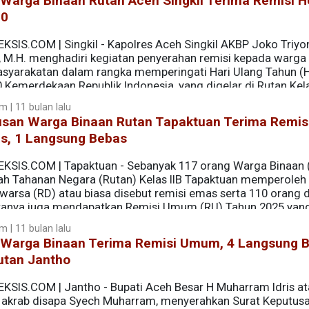
Warga Binaan Rutan Aceh Singkil Terima Remisi H
80
EKSIS.COM | Singkil - Kapolres Aceh Singkil AKBP Joko Triyo
K., M.H. menghadiri kegiatan penyerahan remisi kepada warga
syarakatan dalam rangka memperingati Hari Ulang Tahun (
 Kemerdekaan Republik Indonesia, yang digelar di Rutan Kela
m | 11 bulan lalu
usan Warga Binaan Rutan Tapaktuan Terima Remis
s, 1 Langsung Bebas
EKSIS.COM | Tapaktuan - Sebanyak 117 orang Warga Binaan
h Tahanan Negara (Rutan) Kelas IIB Tapaktuan memperoleh
warsa (RD) atau biasa disebut remisi emas serta 110 orang d
ranya juga mendapatkan Remisi Umum (RU) Tahun 2025 yan
merdekaan Republik Indonesia ke-80 pada Minggu (17/8/2025
m | 11 bulan lalu
 Warga Binaan Terima Remisi Umum, 4 Langsung 
utan Jantho
EKSIS.COM | Jantho - Bupati Aceh Besar H Muharram Idris a
 akrab disapa Syech Muharram, menyerahkan Surat Keputusa