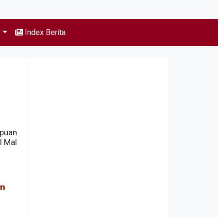
s
Index Berita
mpuan
l Mal
n
an