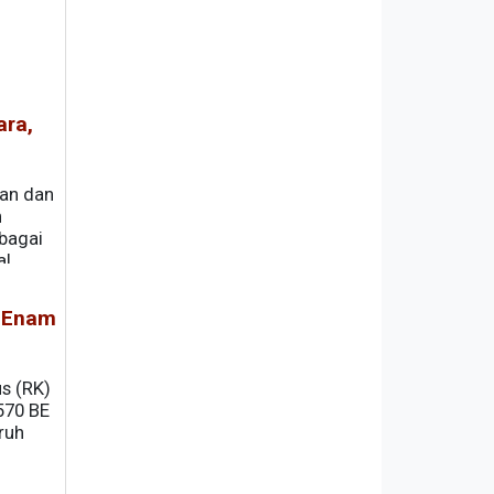
ara,
nan dan
n
bagai
al
, Enam
s (RK)
570 BE
ruh