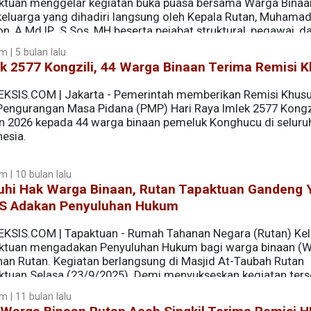
ktuan menggelar kegiatan buka puasa bersama Warga Binaa
keluarga yang dihadiri langsung oleh Kepala Rutan, Muhama
n, A.Md.IP., S.Sos.,MH beserta pejabat struktural, pegawai, d
026).
 | 5 bulan lalu
k 2577 Kongzili, 44 Warga Binaan Terima Remisi 
EKSIS.COM | Jakarta - Pemerintah memberikan Remisi Khusu
Pengurangan Masa Pidana (PMP) Hari Raya Imlek 2577 Kongz
n 2026 kepada 44 warga binaan pemeluk Konghucu di seluru
esia.
m | 10 bulan lalu
uhi Hak Warga Binaan, Rutan Tapaktuan Gandeng 
S Adakan Penyuluhan Hukum
EKSIS.COM | Tapaktuan - Rumah Tahanan Negara (Rutan) Kela
ktuan mengadakan Penyuluhan Hukum bagi warga binaan (W
nan Rutan. Kegiatan berlangsung di Masjid At-Taubah Rutan
ktuan Selasa (23/9/2025). Demi menyukseskan kegiatan ters
 Lembaga Hukum Pedang Keadilan Aceh Selatan (YLH-PKAS
m | 11 bulan lalu
seluk beluk masalah hukum yang sedang mereka hadapi.