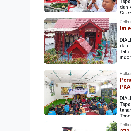
Tapa
dan 
Sukro
peserta magang nasional. Selasa (3/3/2
Polkum
Imle
DIAL
dan 
Tahu
Indon
Polku
Pen
PKA
DIAL
Tapa
taha
Tapa
Rutan Tapaktuan menggandeng Yayasan
Polku
memberikan pemahaman terkait dengan 