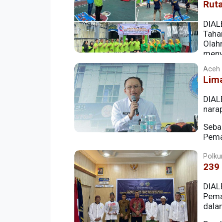
Ruta
DIAL
Taha
Olah
meny
Aceh |
Lima
DIAL
narap
Seba
Pema
tersebut menerima remisi atau pengur
Polku
239 
DIAL
Pema
dalam