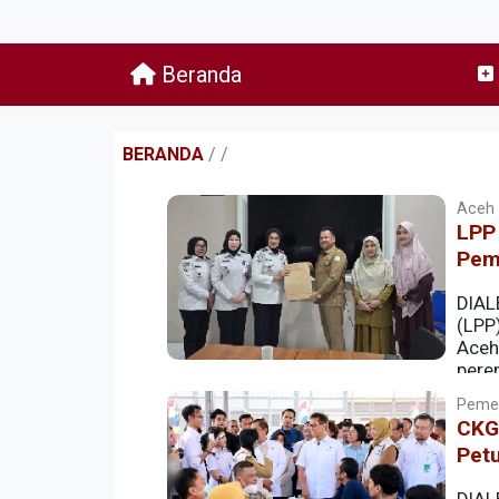
Beranda
BERANDA
/
/
Aceh |
LPP
Pem
DIAL
(LPP
Aceh
pere
Pemer
CKG
Pet