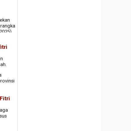
Pekan
 rangka
2025).
tri
an
iah.
a
rovinsi
itri
baga
sus