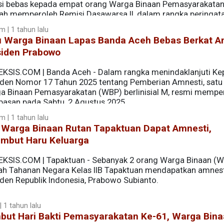
si bebas kepada empat orang Warga Binaan Pemasyarakata
lah memperoleh Remisi Dasawarsa II, dalam rangka peringa
i Rutan Kelas II B Jantho, Aceh Besar, Minggu (17/8/2025).
m | 1 tahun lalu
u Warga Binaan Lapas Banda Aceh Bebas Berkat A
siden Prabowo
EKSIS.COM | Banda Aceh - Dalam rangka menindaklanjuti Ke
iden Nomor 17 Tahun 2025 tentang Pemberian Amnesti, satu
a Binaan Pemasyarakatan (WBP) berIinisial M, resmi mempe
basan pada Sabtu, 2 Agustus 2025.
m | 1 tahun lalu
 Warga Binaan Rutan Tapaktuan Dapat Amnesti,
ambut Haru Keluarga
EKSIS.COM | Tapaktuan - Sebanyak 2 orang Warga Binaan (W
h Tahanan Negara Kelas IIB Tapaktuan mendapatkan amnest
iden Republik Indonesia, Prabowo Subianto.
 1 tahun lalu
but Hari Bakti Pemasyarakatan Ke-61, Warga Bin