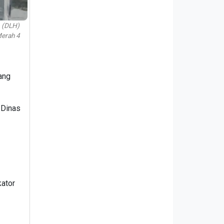
 (DLH)
Merah 4
ang
 Dinas
kator