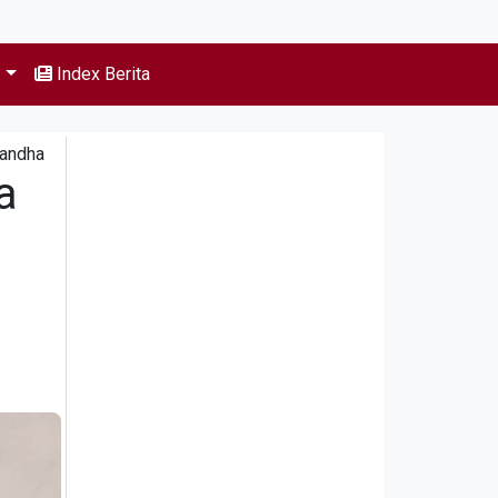
s
Index Berita
Gandha
a