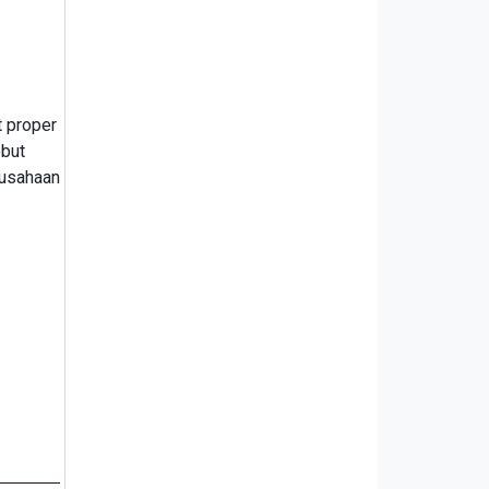
t proper
ebut
rusahaan