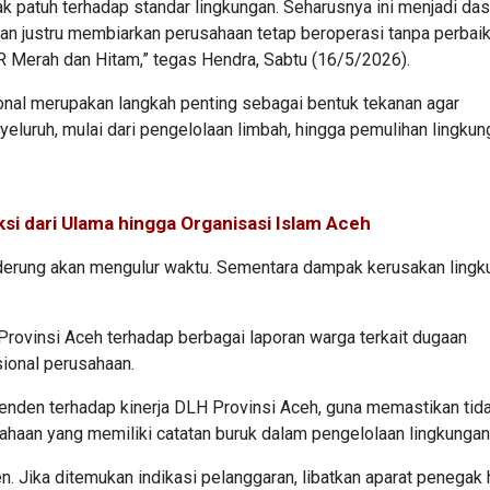
patuh terhadap standar lingkungan. Seharusnya ini menjadi das
n justru membiarkan perusahaan tetap beroperasi tanpa perbaika
R Merah dan Hitam,” tegas Hendra, Sabtu (16/5/2026).
nal merupakan langkah penting sebagai bentuk tekanan agar
uruh, mulai dari pengelolaan limbah, hingga pemulihan lingkun
i dari Ulama hingga Organisasi Islam Aceh
enderung akan mengulur waktu. Sementara dampak kerusakan ling
rovinsi Aceh terhadap berbagai laporan warga terkait dugaan
sional perusahaan.
enden terhadap kinerja DLH Provinsi Aceh, guna memastikan tid
haan yang memiliki catatan buruk dalam pengelolaan lingkungan
. Jika ditemukan indikasi pelanggaran, libatkan aparat penegak 