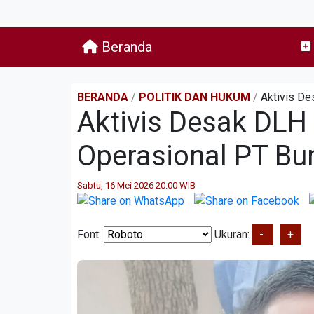
Beranda
BERANDA
/
POLITIK DAN HUKUM
/
Aktivis D
Aktivis Desak DLH
Operasional PT B
Sabtu, 16 Mei 2026 20:00 WIB
Font:
Ukuran:
-
+