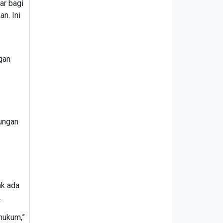
ar bagi
n. Ini
gan
kungan
ak ada
.
hukum,”