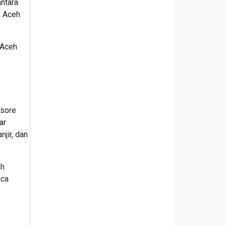
antara
, Aceh
 Aceh
 sore
ar
jir, dan
ah
aca