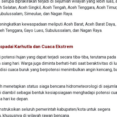
serupa diprakirakan terjadi di sejumlah wilayah yang lebih luas, 
eh Selatan, Aceh Singkil, Aceh Tengah, Aceh Tenggara, Aceh Timur
Subulussalam, Simeulue, dan Nagan Raya.
eningkatkan kewaspadaan meliputi Aceh Barat, Aceh Barat Daya,
ceh Tenggara, Gayo Lues, Subulussalam, dan Nagan Raya.
aspadai Karhutla dan Cuaca Ekstrem
ensi hujan yang dapat terjadi secara tiba-tiba, terutama pada
ang hari. Warga juga diminta berhati-hati saat beraktivitas di lu
isi cuaca buruk yang berpotensi menimbulkan angin kencang, ban
h menetapkan status siaga bencana hidrometeorologi di sejuml
ni diambil sebagai bentuk kesiapsiagaan menghadapi potensi cu
a hari ke depan.
instruksikan seluruh pemerintah kabupaten/kota untuk segera
, khususnya di wilayah rawan bencana.