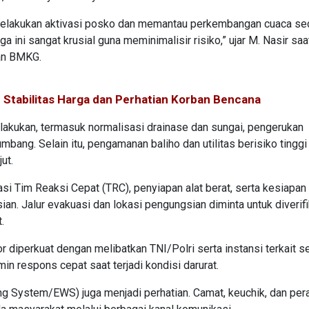
elakukan aktivasi posko dan memantau perkembangan cuaca se
ini sangat krusial guna meminimalisir risiko,” ujar M. Nasir saa
an BMKG.
 Stabilitas Harga dan Perhatian Korban Bencana
ilakukan, termasuk normalisasi drainase dan sungai, pengerukan
ang. Selain itu, pengamanan baliho dan utilitas berisiko tinggi
ut.
i Tim Reaksi Cepat (TRC), penyiapan alat berat, serta kesiapan
sian. Jalur evakuasi dan lokasi pengungsian diminta untuk diverif
.
 diperkuat dengan melibatkan TNI/Polri serta instansi terkait se
 respons cepat saat terjadi kondisi darurat.
ing System/EWS) juga menjadi perhatian. Camat, keuchik, dan per