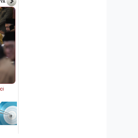
NYA
ci