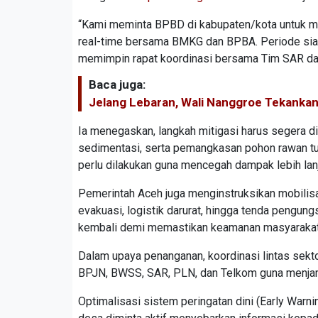
“Kami meminta BPBD di kabupaten/kota untuk m
real-time bersama BMKG dan BPBA. Periode siaga 
memimpin rapat koordinasi bersama Tim SAR d
Baca juga:
Jelang Lebaran, Wali Nanggroe Tekankan
Ia menegaskan, langkah mitigasi harus segera d
sedimentasi, serta pemangkasan pohon rawan tumb
perlu dilakukan guna mencegah dampak lebih lanj
Pemerintah Aceh juga menginstruksikan mobilisas
evakuasi, logistik darurat, hingga tenda pengung
kembali demi memastikan keamanan masyarakat
Dalam upaya penanganan, koordinasi lintas sektor
BPJN, BWSS, SAR, PLN, dan Telkom guna menjamin
Optimalisasi sistem peringatan dini (Early Warn