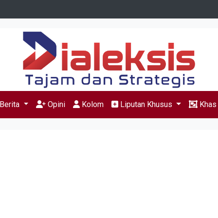
Berita
Opini
Kolom
Liputan Khusus
Kha