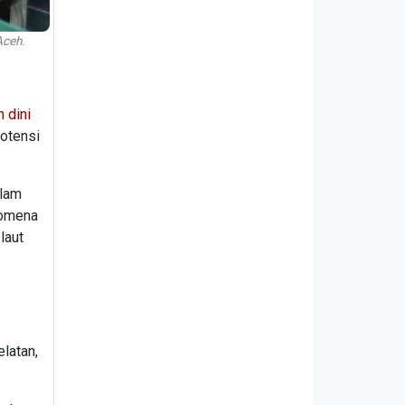
Aceh.
 dini
potensi
alam
nomena
laut
latan,