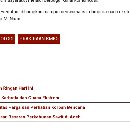
a masyarakat melalui berbagai kanal komunikasi.
reventif ini diharapkan mampu meminimalisir dampak cuaca ekst
p M. Nasir.
OLOGI
PRAKIRAAN BMKG
 Ringan Hari Ini
i Karhutla dan Cuaca Ekstrem
litas Harga dan Perhatian Korban Bencana
esar-Besaran Perkebunan Sawit di Aceh