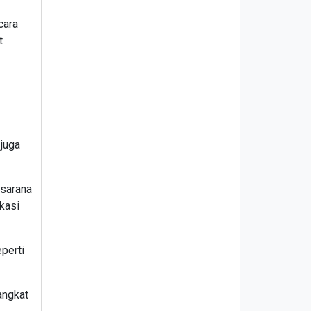
cara
t
 juga
 sarana
ikasi
perti
angkat