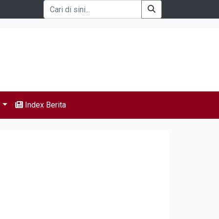
s
Index Berita