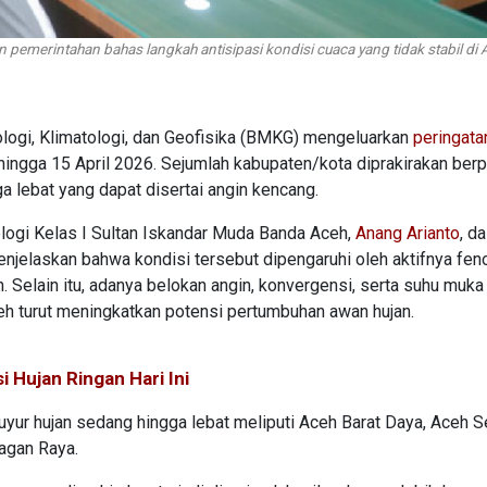
 pemerintahan bahas langkah antisipasi kondisi cuaca yang tidak stabil di 
logi, Klimatologi, dan Geofisika (BMKG) mengeluarkan
peringatan
hingga 15 April 2026. Sejumlah kabupaten/kota diprakirakan ber
 lebat yang dapat disertai angin kencang.
ogi Kelas I Sultan Iskandar Muda Banda Aceh,
Anang Arianto
, d
menjelaskan bahwa kondisi tersebut dipengaruhi oleh aktifnya fe
 Selain itu, adanya belokan angin, konvergensi, serta suhu muka 
Aceh turut meningkatkan potensi pertumbuhan awan hujan.
 Hujan Ringan Hari Ini
uyur hujan sedang hingga lebat meliputi Aceh Barat Daya, Aceh Se
agan Raya.