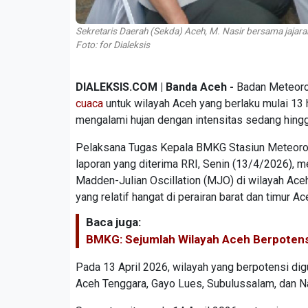
Sekretaris Daerah (Sekda) Aceh, M. Nasir bersama jajaran
Foto: for Dialeksis
DIALEKSIS.COM | Banda Aceh -
Badan Meteoro
cuaca
untuk wilayah Aceh yang berlaku mulai 13 
mengalami hujan dengan intensitas sedang hingga
Pelaksana Tugas Kepala BMKG Stasiun Meteorol
laporan yang diterima RRI, Senin (13/4/2026), 
Madden-Julian Oscillation (MJO) di wilayah Aceh.
yang relatif hangat di perairan barat dan timur 
Baca juga:
BMKG: Sejumlah Wilayah Aceh Berpotensi
Pada 13 April 2026, wilayah yang berpotensi dig
Aceh Tenggara, Gayo Lues, Subulussalam, dan N