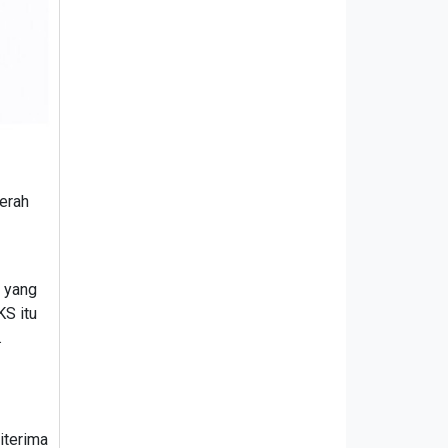
erah
g yang
S itu
.
iterima