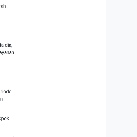
rah
a dia,
layanan
eriode
an
aspek