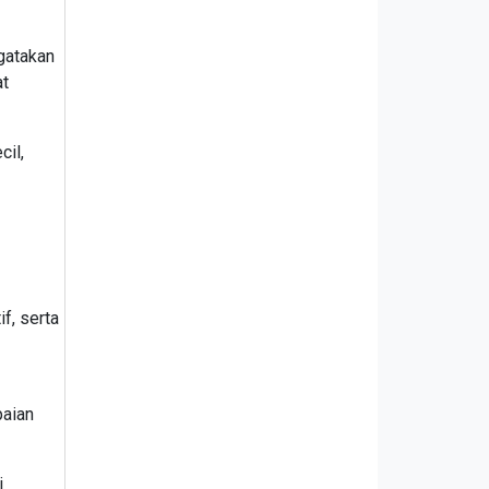
ngatakan
at
cil,
f, serta
paian
i