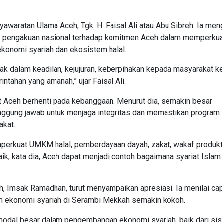
yawaratan Ulama Aceh, Tgk. H. Faisal Ali atau Abu Sibreh. Ia me
ntuk pengakuan nasional terhadap komitmen Aceh dalam memperku
ekonomi syariah dan ekosistem halal.
ak dalam keadilan, kejujuran, keberpihakan kepada masyarakat ke
ntahan yang amanah,” ujar Faisal Ali.
t Aceh berhenti pada kebanggaan. Menurut dia, semakin besar
anggung jawab untuk menjaga integritas dan memastikan program
akat.
perkuat UMKM halal, pemberdayaan dayah, zakat, wakaf produkti
baik, kata dia, Aceh dapat menjadi contoh bagaimana syariat Islam
h, Imsak Ramadhan, turut menyampaikan apresiasi. Ia menilai ca
 ekonomi syariah di Serambi Mekkah semakin kokoh.
 modal besar dalam pengembangan ekonomi syariah, baik dari sis