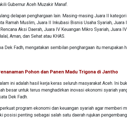
akili Gubernur Aceh Muzakir Manaf.
lang delapan penghargaan lain. Masing-masing Juara II kategori 
ta Ramah Muslim, Juara II Inkubasi Bisnis Usaha Syariah, Juara I
 Rencana Aksi Daerah, Juara IV Keuangan Mikro Syariah, Juara IV
alal, Aman, dan Sehat atau KHAS.
apa Dek Fadh, mengatakan sembilan penghargaan itu merupakan h
enanaman Pohon dan Panen Madu Trigona di Jantho
am ini adalah hasil kerja keras seluruh masyarakat Aceh. Ini bu
ah besar untuk terus menghadirkan inovasi ekonomi syariah yan
kata Dek Fadh.
perkuat program ekonomi dan keuangan syariah agar memberi m
iki posisi penting sebagai salah satu daerah rujukan pengemban