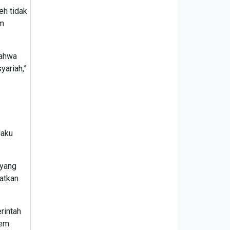
eh tidak
am
bahwa
yariah,”
laku
 yang
atkan
rintah
tem