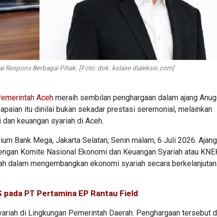
 Respons Berbagai Pihak. [Foto: dok. kolase dialeksis.com]
emerintah Aceh
meraih sembilan penghargaan dalam ajang Anug
apaian itu dinilai bukan sekadar prestasi seremonial, melainkan
dan keuangan syariah di Aceh.
rium Bank Mega, Jakarta Selatan, Senin malam, 6 Juli 2026. Ajan
engan Komite Nasional Ekonomi dan Keuangan Syariah atau KNEK
rah dalam mengembangkan ekonomi syariah secara berkelanjutan
S pada PT Pertamina EP Rantau Field
yariah di Lingkungan Pemerintah Daerah. Penghargaan tersebut d