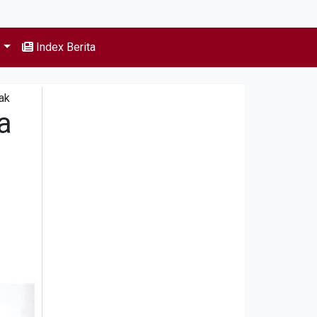
s
Index Berita
ak
a