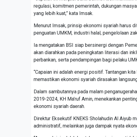
regulasi, komitmen pemerintah, dukungan masya
yang lebih kuat,” kata Imsak.
Menurut Imsak, prinsip ekonomi syariah harus d
penguatan UMKM, industri halal, pengelolaan za
Ia mengatakan BSI siap bersinergi dengan Pemer
akan diarahkan pada peningkatan literasi dan ink
perbankan, serta pendampingan bagi pelaku UM
“Capaian ini adalah energi positif. Tantangan k
memastikan ekonomi syariah dirasakan langsung 
Dalam sambutannya pada malam penganugerahan,
2019-2024, KH Ma’ruf Amin, menekankan pentin
ekonomi syariah daerah.
Direktur Eksekutif KNEKS Sholahudin Al Aiyub 
administratif, melainkan juga dampak nyata ekon