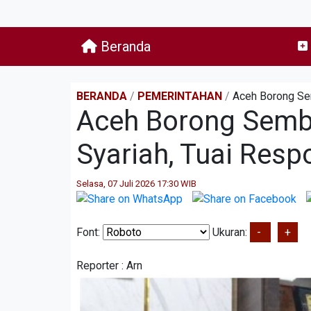
Beranda
BERANDA
/
PEMERINTAHAN
/
Aceh Borong Sem
Aceh Borong Semb
Syariah, Tuai Resp
Selasa, 07 Juli 2026 17:30 WIB
Font:
Ukuran:
-
+
Reporter :
Arn