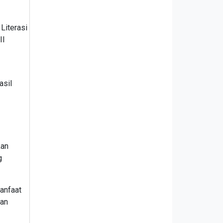
Literasi
II
asil
kan
g
anfaat
gan