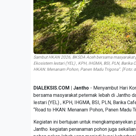
Sambut HKAN 2026, BKSDA Aceh bersama masyarakat pet
Ekosistem lestari (YEL) , KPH, IHGMA, BSI, PLN, Barika
HKAN: Menanam Pohon, Panen Madu Trigona”. [Foto: d
DIALEKSIS.COM | Jantho
- Menyambut Hari Kon
bersama masyarakat peternak lebah di Jantho 
lestari (YEL) , KPH, IHGMA, BSI, PLN, Barika C
“Road to HKAN: Menanam Pohon, Panen Madu Tr
Kegiatan ini bertujuan untuk mengkampanyekan 
Jantho. kegiatan penanaman pohon juga sekalia