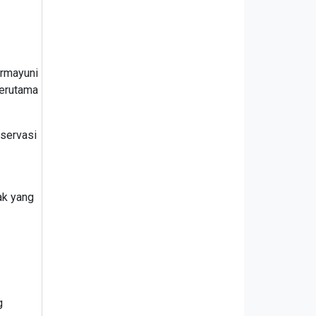
Irmayuni
terutama
nservasi
ak yang
g