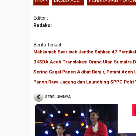
HKAN
BKSDA ACEH
PENANAMAN POHON
Editor :
Redaksi
Berita Terkait
Mahkamah Syar'iyah Jantho Sahkan 47 Pernikah
BKSDA Aceh Translokasi Orang Utan Sumatra Be
Sering Gagal Panen Akibat Banjir, Petani Aceh 
Panen Raya Jagung dan Launching SPPG Polri W
SEBELUMNYA