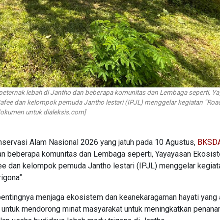
ernak lebah di Jantho dan beberapa komunitas dan Lembaga seperti, Ya
 Cafee dan kelompok pemuda Jantho lestari (IPJL) menggelar kegiatan “Roa
okumen untuk dialeksis.com]
servasi Alam Nasional 2026 yang jatuh pada 10 Agustus,
BKSDA
dan beberapa komunitas dan Lembaga seperti, Yayayasan Ekosis
afee dan kelompok pemuda Jantho lestari (IPJL) menggelar kegiat
igona”.
pentingnya menjaga ekosistem dan keanekaragaman hayati yang 
n untuk mendorong minat masyarakat untuk meningkatkan penan