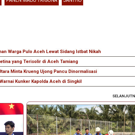
PANEN MADU TRIGONA
JANTHO
an Warga Pulo Aceh Lewat Sidang Istbat Nikah
tina yang Terisolir di Aceh Tamiang
Utara Minta Krueng Ujong Pancu Dinormalisasi
arnai Kunker Kapolda Aceh di Singkil
SELANJUT