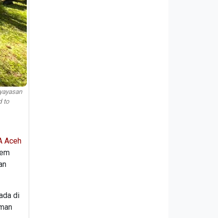
yayasan
d to
 Aceh
tem
an
ada di
aman