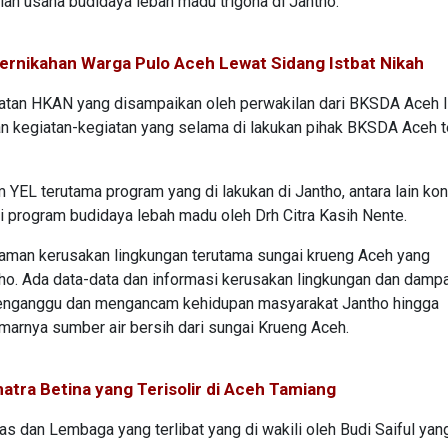
lan usaha budidaya lebah madu trigona di Jantho.
rnikahan Warga Pulo Aceh Lewat Sidang Istbat Nikah
iatan HKAN yang disampaikan oleh perwakilan dari BKSDA Aceh 
dan kegiatan-kegiatan yang selama di lakukan pihak BKSDA Aceh 
YEL terutama program yang di lakukan di Jantho, antara lain ko
 program budidaya lebah madu oleh Drh Citra Kasih Nente.
caman kerusakan lingkungan terutama sungai krueng Aceh yang
ho. Ada data-data dan informasi kerusakan lingkungan dan damp
t menganggu dan mengancam kehidupan masyarakat Jantho hingga
arnya sumber air bersih dari sungai Krueng Aceh.
tra Betina yang Terisolir di Aceh Tamiang
s dan Lembaga yang terlibat yang di wakili oleh Budi Saiful yan