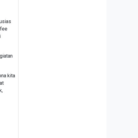
tusias
afee
i
giatan
na kita
at
k,