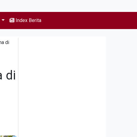
s
Index Berita
a di
 di