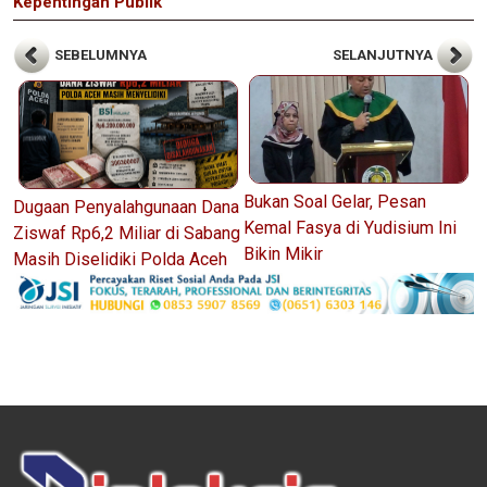
Kepentingan Publik
SEBELUMNYA
SELANJUTNYA
Bukan Soal Gelar, Pesan
Dugaan Penyalahgunaan Dana
Kemal Fasya di Yudisium Ini
Ziswaf Rp6,2 Miliar di Sabang
Bikin Mikir
Masih Diselidiki Polda Aceh