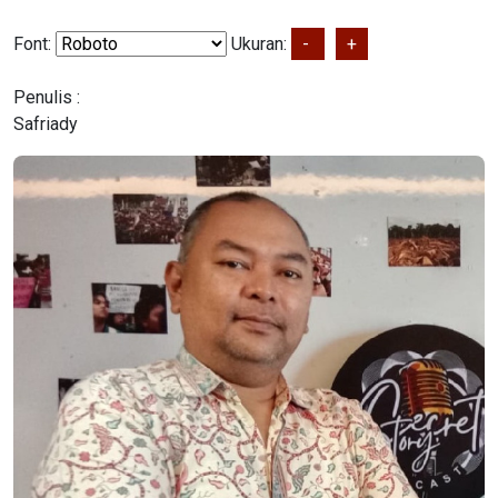
Font:
Ukuran:
-
+
Penulis :
Safriady