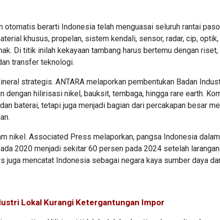
tomatis berarti Indonesia telah menguasai seluruh rantai paso
erial khusus, propelan, sistem kendali, sensor, radar, cip, optik,
ak. Di titik inilah kekayaan tambang harus bertemu dengan riset,
an transfer teknologi.
mineral strategis. ANTARA melaporkan pembentukan Badan Indust
 dengan hilirisasi nikel, bauksit, tembaga, hingga rare earth. Ko
 dan baterai, tetapi juga menjadi bagian dari percakapan besar m
an.
alam nikel. Associated Press melaporkan, pangsa Indonesia dalam
 pada 2020 menjadi sekitar 60 persen pada 2024 setelah laranga
ers juga mencatat Indonesia sebagai negara kaya sumber daya da
ustri Lokal Kurangi Ketergantungan Impor