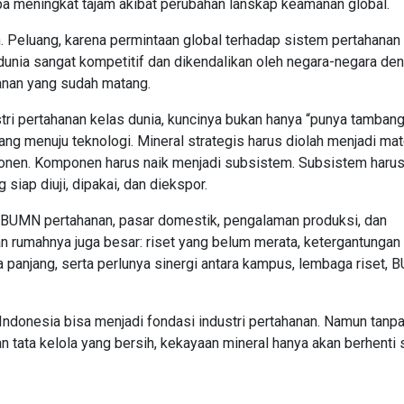
a meningkat tajam akibat perubahan lanskap keamanan global.
n. Peluang, karena permintaan global terhadap sistem pertahanan
dunia sangat kompetitif dan dikendalikan oleh negara-negara de
hanan yang sudah matang.
stri pertahanan kelas dunia, kuncinya bukan hanya “punya tambang
g menuju teknologi. Mineral strategis harus diolah menjadi mat
ponen. Komponen harus naik menjadi subsistem. Subsistem haru
siap diuji, dipakai, dan diekspor.
 BUMN pertahanan, pasar domestik, pengalaman produksi, dan
an rumahnya juga besar: riset yang belum merata, ketergantungan
a panjang, serta perlunya sinergi antara kampus, lembaga riset, 
ndonesia bisa menjadi fondasi industri pertahanan. Namun tanpa 
 dan tata kelola yang bersih, kekayaan mineral hanya akan berhenti