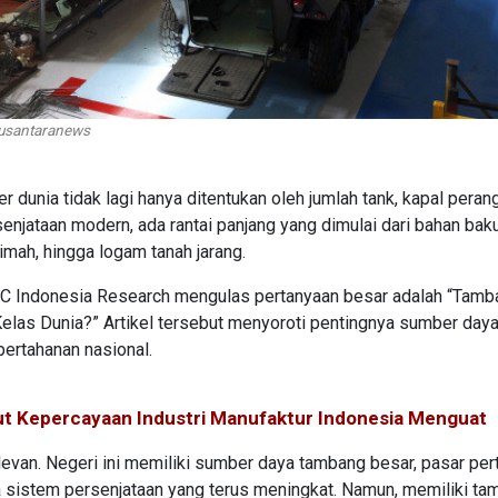
/Nusantaranews
r dunia tidak lagi hanya ditentukan oleh jumlah tank, kapal perang
senjataan modern, ada rantai panjang yang dimulai dari bahan bak
timah, hingga logam tanah jarang.
BC Indonesia Research mengulas pertanyaan besar adalah “Tamb
Kelas Dunia?” Artikel tersebut menyoroti pentingnya sumber day
ertahanan nasional.
but Kepercayaan Industri Manufaktur Indonesia Menguat
elevan. Negeri ini memiliki sumber daya tambang besar, pasar pe
a sistem persenjataan yang terus meningkat. Namun, memiliki t