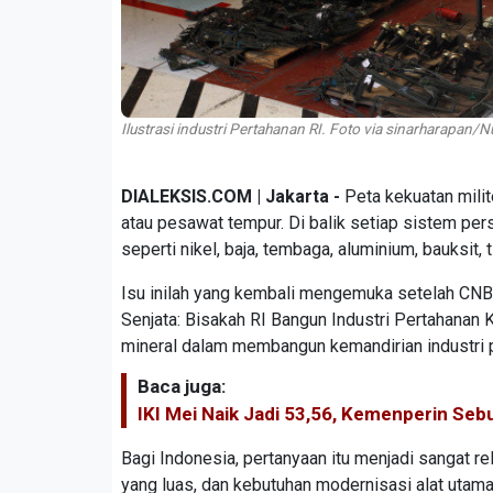
Ilustrasi industri Pertahanan RI. Foto via sinarharapan
DIALEKSIS.COM | Jakarta -
Peta kekuatan milite
atau pesawat tempur. Di balik setiap sistem per
seperti nikel, baja, tembaga, aluminium, bauksit, 
Isu inilah yang kembali mengemuka setelah CN
Senjata: Bisakah RI Bangun Industri Pertahanan 
mineral dalam membangun kemandirian industri p
Baca juga:
IKI Mei Naik Jadi 53,56, Kemenperin Se
Bagi Indonesia, pertanyaan itu menjadi sangat r
yang luas, dan kebutuhan modernisasi alat utam