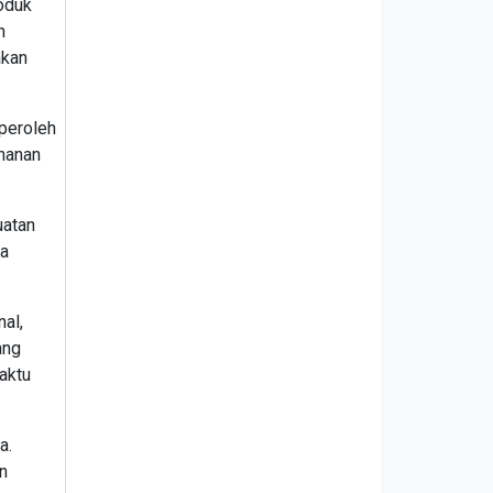
roduk
n
akan
peroleh
ahanan
uatan
ja
nal,
ang
waktu
a.
n