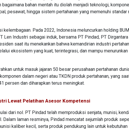
h bagaimana bahan mentah itu diolah menjadi teknologi, kompone
apal, pesawat, hingga sistem pertahanan yang memenuhi standar m
si kelembagaan. Pada 2022, Indonesia meluncurkan holding BU
 Len Industri sebagai induk, bersama PT Pindad, PT Dirgantara
esiden saat itu menekankan bahwa kemandirian industri pertahan
elalui ekosistem yang kuat, terintegrasi, dan mampu menurunkan
rahkan untuk masuk jajaran 50 besar perusahaan pertahanan dunia
 komponen dalam negeri atau TKDN produk pertahanan, yang saa
41 persen dan diharapkan terus meningkat.
stri Lewat Pelatihan Asesor Kompetensi
mulai dari nol. PT Pindad telah memproduksi senjata, munisi, ken
ial. Dalam laman resminya, Pindad mencatat sejumlah produk sepe
nisi kaliber kecil, serta produk pendukung lain untuk kebutuhan