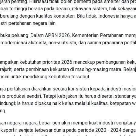
ran penting. Hilirisasi tidak boleh berhenti pada smelter dan p
tambah tertinggi berada pada desain, rekayasa sistem, hak kekayaa
 berulang dengan kualitas konsisten. Bila tidak, Indonesia hanya 
tri pertahanan negara lain.
embuka peluang. Dalam APBN 2026, Kementerian Pertahanan mem
m modernisasi alutsista, non-alutsista, dan sarana prasarana pert
ampaikan kebutuhan prioritas 2026 mencakup pembangunan kek
rajurit, serta pembinaan kekuatan di masing-masing matra. Belan
rusial untuk mendukung kebutuhan tersebut.
anja pertahanan diarahkan secara konsisten kepada industri nasio
produksi sendiri. Tetapi kebijakan itu harus disertai standar y
lindungi; ia harus dipaksa naik kelas melalui kualitas, ketepatan 
ng.
kan negara-negara besar semakin memperkuat industri senjatany
ksportir senjata terbesar dunia pada periode 2020 - 2024 denga