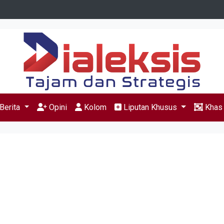
Berita
Opini
Kolom
Liputan Khusus
Kha