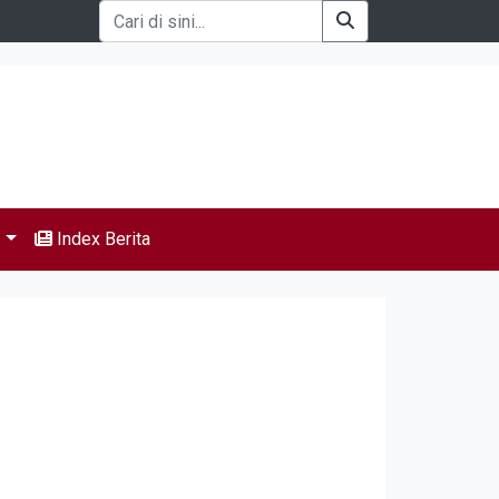
s
Index Berita