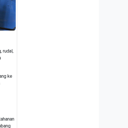
, rudal,
u
ang ke
a
rtahanan
ambang