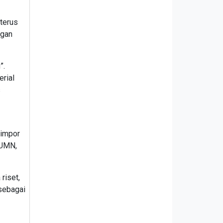
 terus
ngan
”.
erial
s
 impor
BUMN,
riset,
 sebagai