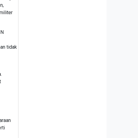
n,
iliter
MN
an tidak
.
t
daraan
rti