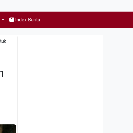
s
Index Berita
tuk
h