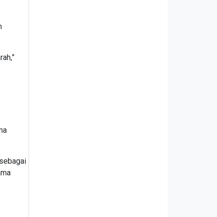
h
rah,”
ma
 sebagai
ama