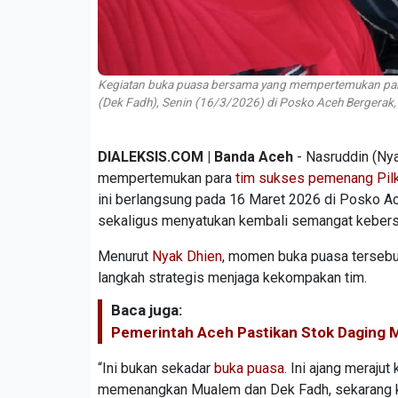
Kegiatan buka puasa bersama yang mempertemukan para
(Dek Fadh), Senin (16/3/2026) di Posko Aceh Bergerak,
DIALEKSIS.COM | Banda Aceh
- Nasruddin (Ny
mempertemukan para
tim sukses pemenang Pil
ini berlangsung pada 16 Maret 2026 di Posko A
sekaligus menyatukan kembali semangat kebersa
Menurut
Nyak Dhien
, momen buka puasa tersebut
langkah strategis menjaga kekompakan tim.
Baca juga:
Pemerintah Aceh Pastikan Stok Daging M
“Ini bukan sekadar
buka puasa
. Ini ajang meraj
memenangkan Mualem dan Dek Fadh, sekarang kita