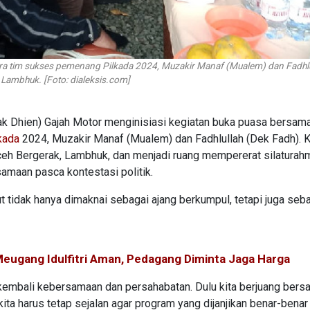
 tim sukses pemenang Pilkada 2024, Muzakir Manaf (Mualem) dan Fadhlu
 Lambhuk. [Foto: dialeksis.com]
ak Dhien) Gajah Motor menginisiasi kegiatan buka puasa bersam
kada
2024, Muzakir Manaf (Mualem) dan Fadhlullah (Dek Fadh). 
ceh Bergerak, Lambhuk, dan menjadi ruang mempererat silaturah
maan pasca kontestasi politik.
 tidak hanya dimaknai sebagai ajang berkumpul, tetapi juga seb
eugang Idulfitri Aman, Pedagang Diminta Jaga Harga
ut kembali kebersamaan dan persahabatan. Dulu kita berjuang ber
 harus tetap sejalan agar program yang dijanjikan benar-benar