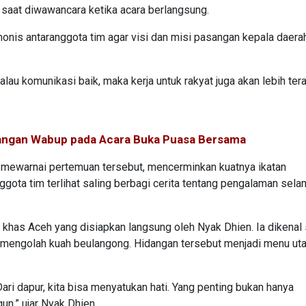
 saat diwawancara ketika acara berlangsung.
nis antaranggota tim agar visi dan misi pasangan kepala daera
Kalau komunikasi baik, maka kerja untuk rakyat juga akan lebih tera
ndangan Wabup pada Acara Buka Puasa Bersama
a mewarnai pertemuan tersebut, mencerminkan kuatnya ikatan
ggota tim terlihat saling berbagi cerita tentang pengalaman sela
ner khas Aceh yang disiapkan langsung oleh Nyak Dhien. Ia dikenal
m mengolah kuah beulangong. Hidangan tersebut menjadi menu ut
i dapur, kita bisa menyatukan hati. Yang penting bukan hanya
un,” ujar Nyak Dhien.