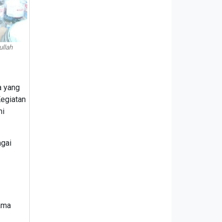
llah
a yang
Kegiatan
mi
agai
sama