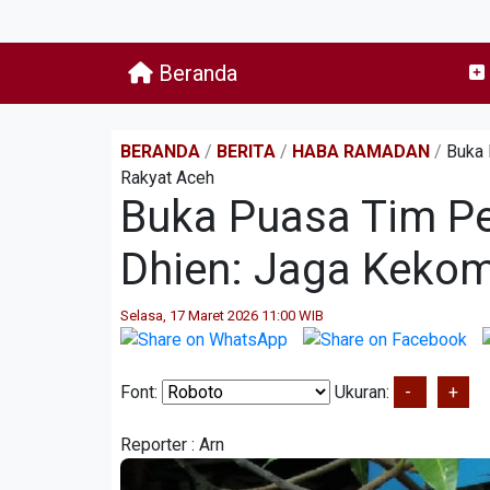
Beranda
BERANDA
/
BERITA
/
HABA RAMADAN
/
Buka 
Rakyat Aceh
Buka Puasa Tim P
Dhien: Jaga Keko
Selasa, 17 Maret 2026 11:00 WIB
Font:
Ukuran:
-
+
Reporter :
Arn