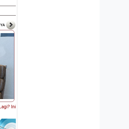
NYA
agi? Ini