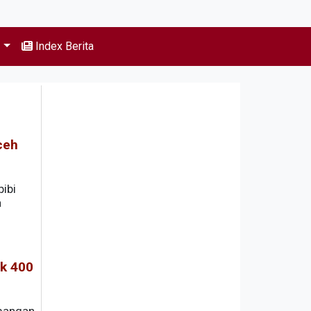
s
Index Berita
ceh
ibi
a
etelah
k 400