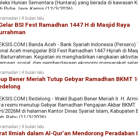
leks Hunian Sementara (Huntara) yang berada di kawasan K
i Pidie Jaya, Kamis (12/3/2026).
ramadan | 4 bulan lalu
Gelar BSI Fest Ramadhan 1447 H di Masjid Raya
turrahman
EKSIS.COM | Banda Aceh - Bank Syariah Indonesia (Persero)
onal Aceh menggelar BSI Fest Ramadhan 1447 Hijriah di Mas
 Baiturrahman. Kegiatan ini menghadirkan rangkaian aktivita
amaan, sosial, dan pemberdayaan ekonomi masyarakat sel
ramadan | 4 bulan lalu
up Bener Meriah Tutup Gebyar Ramadhan BKMT 1
edelong
KSIS.COM | Redelong - Wakil Bupati Bener Meriah Ir. H. Arm
ra resmi menutup Gebyar Ramadhan Pengajian Akbar BKMT
H/2026M di halaman Kantor Dinas Syariat Islam, Kabupaten 
ah, Rabu (11/3/2026).
ramadan | 4 bulan lalu
rat Ilmiah dalam Al-Qur’an Mendorong Peradaban 