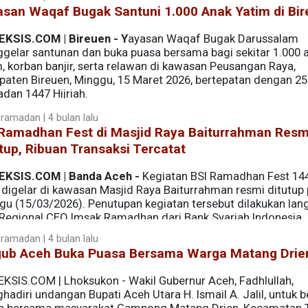
asan Waqaf Bugak Santuni 1.000 Anak Yatim di Bi
EKSIS.COM | Bireuen - Y
ayasan Waqaf Bugak Darussalam
gelar santunan dan buka puasa bersama bagi sekitar 1.000 
, korban banjir, serta relawan di kawasan Peusangan Raya,
paten Bireuen, Minggu, 15 Maret 2026, bertepatan dengan 25
dan 1447 Hijriah.
ramadan | 4 bulan lalu
 Ramadhan Fest di Masjid Raya Baiturrahman Resm
tup, Ribuan Transaksi Tercatat
EKSIS.COM | Banda Aceh -
Kegiatan BSI Ramadhan Fest 14
 digelar di kawasan Masjid Raya Baiturrahman resmi ditutup
gu (15/03/2026). Penutupan kegiatan tersebut dilakukan lan
 Regional CEO Imsak Ramadhan dari Bank Syariah Indonesia.
ramadan | 4 bulan lalu
ub Aceh Buka Puasa Bersama Warga Matang Drie
EKSIS.COM | Lhoksukon - Wakil Gubernur Aceh, Fadhlullah,
adiri undangan Bupati Aceh Utara H. Ismail A. Jalil, untuk 