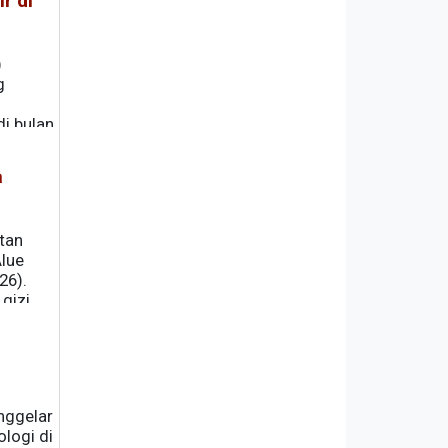
r di
)
g
i bulan
a
pakan
tan
Alue
26).
gizi,
nggelar
logi di