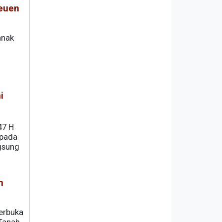
reuen
anak
i
47 H
 pada
gsung
n
berbuka