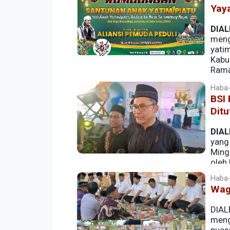
Yay
DIAL
meng
yatim
Kabu
Rama
Haba-
BSI
Ditu
DIAL
yang
Ming
oleh
Haba-
Wag
DIAL
mengh