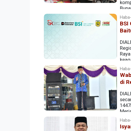
komp
Bupat
Haba-
BSI 
Bai
DIAL
Regi
Raya
keag
bulan suci Ramadhan.
Haba-
Wab
di R
DIALE
seca
1447
Meri
Haba-
Isya