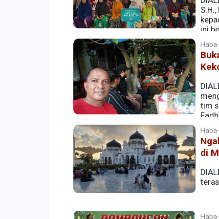
DIAL
S.H.
kepa
ini 
Bangsa” yang diinisiasi oleh Bank Syaria
Haba-
Buk
Kek
DIAL
meng
tim 
Fadhl
Posko Aceh Bergerak, Lambhuk, dan men
Haba-
semangat kebersamaan pasca kontestasi
Nga
di M
DIAL
tera
Haba-