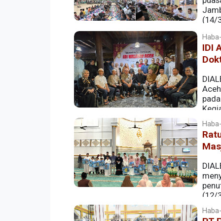
puas
Jamb
(14/
Haba-
IDI 
Dok
DIAL
Aceh
pada
Kegia
anggota IDI Wilayah Aceh dalam suasan
Haba-
Rat
Mas
DIAL
meny
penu
(12/
Haba-
Ratusan santri yang mengikuti program