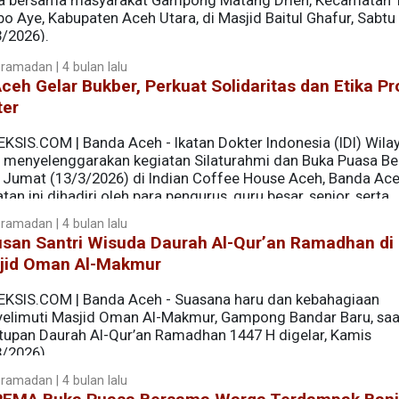
a bersama masyarakat Gampong Matang Drien, Kecamatan 
o Aye, Kabupaten Aceh Utara, di Masjid Baitul Ghafur, Sabtu
3/2026).
ramadan | 4 bulan lalu
Aceh Gelar Bukber, Perkuat Solidaritas dan Etika Pr
ter
EKSIS.COM | Banda Aceh - Ikatan Dokter Indonesia (IDI) Wila
 menyelenggarakan kegiatan Silaturahmi dan Buka Puasa B
 Jumat (13/3/2026) di Indian Coffee House Aceh, Banda Ace
tan ini dihadiri oleh para pengurus, guru besar, senior, serta
a penuh kehangatan dan kebersamaan di bulan suci Ramada
ramadan | 4 bulan lalu
usan Santri Wisuda Daurah Al-Qur’an Ramadhan di
jid Oman Al-Makmur
EKSIS.COM | Banda Aceh - Suasana haru dan kebahagiaan
elimuti Masjid Oman Al-Makmur, Gampong Bandar Baru, saa
tupan Daurah Al-Qur’an Ramadhan 1447 H digelar, Kamis
3/2026).
ramadan | 4 bulan lalu
 selama bulan suci Ramadhan tampak sumringah saat menerim