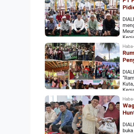
PT 
(ijazah) serta hadiah dalam prosesi wis
Pidi
DIAL
meng
Meun
Kegi
ramadhan terutama di tengah masyaraka
Haba-
Rum
Direktur Utama PEMA, Mawardi Nur, me
Peny
bagian kepedulian sesama dan langkah 
DIAL
“Ram
Kuta
Kegia
serta bantuan pangan bagi warga yang
Haba-
Wag
Hunt
DIAL
buka