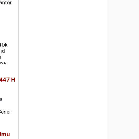
antor
 Tbk
jid
s
ama
447 H
ia
Bener
Ilmu