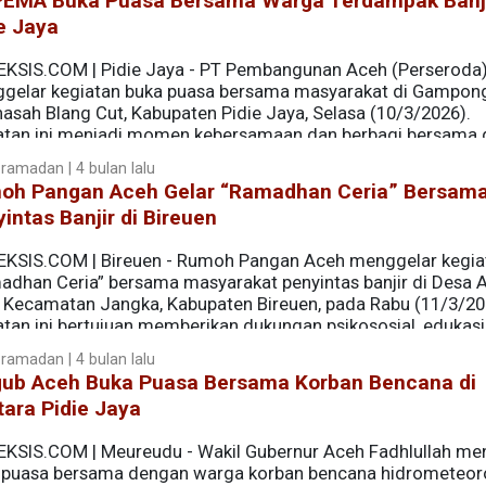
PEMA Buka Puasa Bersama Warga Terdampak Banji
uda tersebut.
e Jaya
EKSIS.COM | Pidie Jaya - PT Pembangunan Aceh (Perseroda
gelar kegiatan buka puasa bersama masyarakat di Gampon
asah Blang Cut, Kabupaten Pidie Jaya, Selasa (10/3/2026).
atan ini menjadi momen kebersamaan dan berbagi bersama d
t yang terdampak banjir sejak November 2025 lalu.
ramadan | 4 bulan lalu
oh Pangan Aceh Gelar “Ramadhan Ceria” Bersam
ngatakan kehadiran PT PEMA dalam kegiatan tersebut meru
intas Banjir di Bireuen
mempererat silaturahmi di bulan suci Ramadan.
EKSIS.COM | Bireuen - Rumoh Pangan Aceh menggelar kegia
adhan Ceria” bersama masyarakat penyintas banjir di Desa 
, Kecamatan Jangka, Kabupaten Bireuen, pada Rabu (11/3/20
tan ini bertujuan memberikan dukungan psikososial, edukasi 
 terdampak bencana.
ramadan | 4 bulan lalu
ub Aceh Buka Puasa Bersama Korban Bencana di
ara Pidie Jaya
EKSIS.COM | Meureudu - Wakil Gubernur Aceh Fadhlullah me
 puasa bersama dengan warga korban bencana hidrometeoro