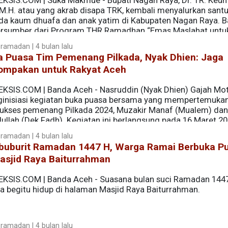
EKSIS.COM | Suka Makmue - Bupati Nagan Raya, Dr. TR. Keu
, M.H. atau yang akrab disapa TRK, kembali menyalurkan sant
da kaum dhuafa dan anak yatim di Kabupaten Nagan Raya. 
bersumber dari Program THR Ramadhan “Emas Maslahat untu
h Indonesia (BSI).
ramadan | 4 bulan lalu
a Puasa Tim Pemenang Pilkada, Nyak Dhien: Jaga
ompakan untuk Rakyat Aceh
EKSIS.COM | Banda Aceh - Nasruddin (Nyak Dhien) Gajah Mo
inisiasi kegiatan buka puasa bersama yang mempertemukan
sukses pemenang Pilkada 2024, Muzakir Manaf (Mualem) dan
ullah (Dek Fadh). Kegiatan ini berlangsung pada 16 Maret 20
jadi ruang mempererat silaturahmi sekaligus menyatukan k
ramadan | 4 bulan lalu
 politik.
buburit Ramadan 1447 H, Warga Ramai Berbuka P
asjid Raya Baiturrahman
EKSIS.COM | Banda Aceh - Suasana bulan suci Ramadan 1447 
sa begitu hidup di halaman Masjid Raya Baiturrahman.
ramadan | 4 bulan lalu