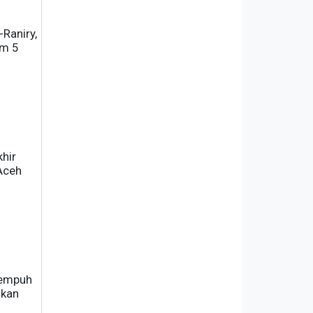
Raniry,
am 5
ngkaian
hir
Aceh
nempuh
ikan