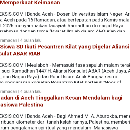
 Memperkuat Keimanan
EKSIS.COM | Banda Aceh - Dosen Universitas Islam Negeri Ar-
a Aceh pada 16 Ramadan, atau bertepatan pada Kamis mal
t 2026 menyampaikan tausyiah Ramadhan di masjid Raya
urrahman dengan tema “Isyarat Ilmiah dalam Al-Qur’an dan
h disampaikan seusai shalat isya sebelum pelaksanaaan ra
ramadan | 4 bulan lalu
Siswa SD Ikuti Pesantren Kilat yang Digelar Aliansi
sulat ABAR RIAB
EKSIS.COM | Meulaboh - Memasuki fase sepuluh malam terak
n suci Ramadhan 1447 H, Aliansi Konsulat ABAR (Aceh Jaya, 
t, dan Nagan Raya) dari Ruhul Islam Anak Bangsa resmi
elenggarakan kegiatan Pesantren Kilat bertajuk "Noor of
ds".
ramadan | 4 bulan lalu
adan di Aceh Tinggalkan Kesan Mendalam bagi
asiswa Palestina
EKSIS.COM | Banda Aceh - Bagi Ahmed M. A. Aburokba, me
 ribuan kilometer dari tanah kelahirannya, Palestina, member
trum pengalaman spiritual yang mendalam. Mahasiswa