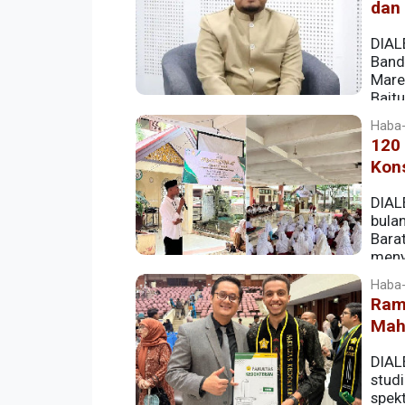
dan
DIAL
Band
Mare
Bait
Hubungannya dengan Keimanan.” Tausyia
Haba-
shalat Tarawih dan Witir.
120 
Kon
DIAL
bula
Bara
meny
Ramadhan: Enlightening Hearts and Min
Haba-
Ram
Mah
DIAL
studi
spek