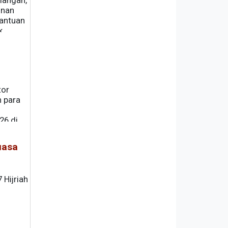
mangan,
unan
Bantuan
k
tor
 para
26 di
embali
uasa
Hijriah