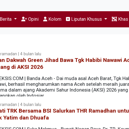
Berita
Opini
Kolom
Liputan Khusus
Kha
ramadan | 4 bulan lalu
an Dakwah Green Jihad Bawa Tgk Habibi Nawawi A
ang di AKSI 2026
EKSIS.COM | Banda Aceh - Dai muda asal Aceh Barat, Tgk Hab
wi, berhasil mengharumkan nama Aceh setelah meraih juar
ama dalam ajang Akademi Sahur Indonesia (AKSI) 2026 yang
angkan oleh Indosiar.
ramadan | 4 bulan lalu
 Grand Final yang berlangsung Kamis malam (19/3/2026) s
ati TRK Bersama BSI Salurkan THR Ramadhan untu
alis terbaik dari berbagai daerah di Indonesia.
k Yatim dan Dhuafa