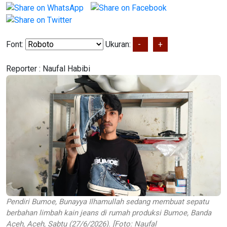
Font:
Ukuran:
-
+
Reporter :
Naufal Habibi
Pendiri Bumoe, Bunayya Ilhamullah sedang membuat sepatu
berbahan limbah kain jeans di rumah produksi Bumoe, Banda
Aceh, Aceh, Sabtu (27/6/2026). [Foto: Naufal