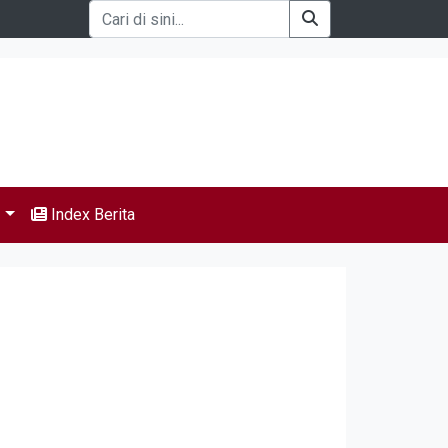
s
Index Berita