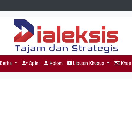
Berita
Opini
Kolom
Liputan Khusus
Kha