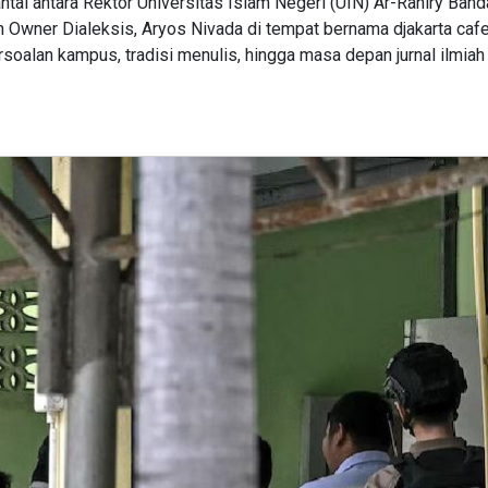
tai antara Rektor Universitas Islam Negeri (UIN) Ar-Raniry Band
an Owner Dialeksis, Aryos Nivada di tempat bernama djakarta cafe
rsoalan kampus, tradisi menulis, hingga masa depan jurnal ilmiah