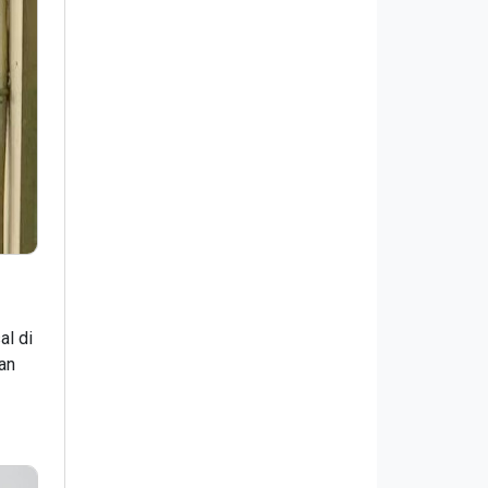
l di
an