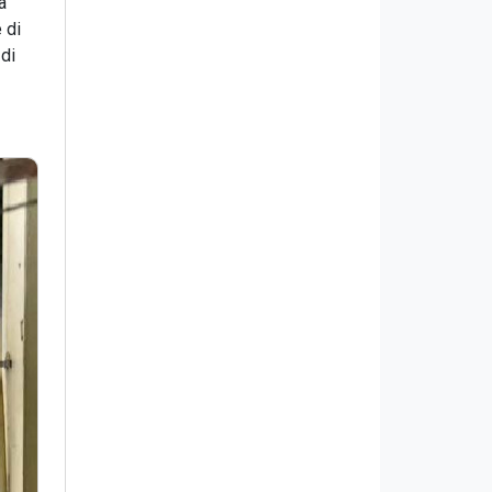
a
 di
 di