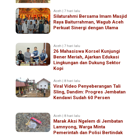
Aceh | 7 hari lalu
‎Silaturahmi Bersama Imam Masjid
Raya Baiturrahman, Wagub Aceh
Perkuat Sinergi dengan Ulama
Aceh | 7 hari lalu
26 Mahasiswa Korsel Kunjungi
Bener Meriah, Ajarkan Edukasi
Lingkungan dan Dukung Sektor
Kopi
Aceh | 8 hari lalu
Viral Video Penyeberangan Tali
Sling, Dandim: Progres Jembatan
Kendawi Sudah 60 Persen
Aceh | 8 hari lalu
Marak Aksi Ngelem di Jembatan
Lamnyong, Warga Minta
Pemerintah dan Polisi Bertindak