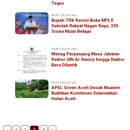
Tegas
Aceh | 8 hari lalu
Bupati TRK Resmi Buka MPLS
Sekolah Rakyat Nagan Raya, 330
Siswa Mulai Belajar
Aceh | 8 hari lalu
Menag Perpanjang Masa Jabatan
Rektor UIN Ar-Raniry hingga Rektor
Baru Dilantik
Aceh | 8 hari lalu
APEL Green Aceh Desak Mualem
Buktikan Komitmen Selamatkan
Hutan Aceh
«
1
2
3
4
»