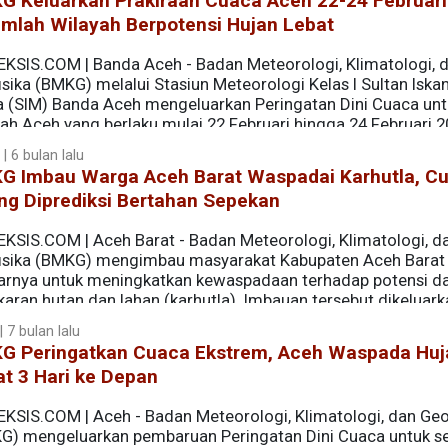
G Keluarkan Prakiraan Cuaca Aceh 22-24 Februari
umlah Wilayah Berpotensi Hujan Lebat
EKSIS.COM | Banda Aceh - Badan Meteorologi, Klimatologi, 
sika (BMKG) melalui Stasiun Meteorologi Kelas I Sultan Iska
 (SIM) Banda Aceh mengeluarkan Peringatan Dini Cuaca unt
ah Aceh yang berlaku mulai 22 Februari hingga 24 Februari 2
 | 6 bulan lalu
G Imbau Warga Aceh Barat Waspadai Karhutla, C
ng Diprediksi Bertahan Sepekan
EKSIS.COM | Aceh Barat - Badan Meteorologi, Klimatologi, d
isika (BMKG) mengimbau masyarakat Kabupaten Aceh Barat
tarnya untuk meningkatkan kewaspadaan terhadap potensi 
aran hutan dan lahan (karhutla). Imbauan tersebut dikeluark
n curah hujan minim yang diperkirakan berlangsung hingga 
 7 bulan lalu
G Peringatkan Cuaca Ekstrem, Aceh Waspada Huj
t 3 Hari ke Depan
EKSIS.COM | Aceh - Badan Meteorologi, Klimatologi, dan Geo
G) mengeluarkan pembaruan Peringatan Dini Cuaca untuk s