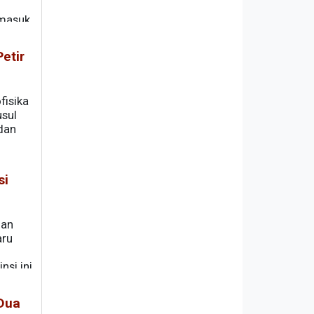
 masuk
etir
fisika
sul
 dan
si
dan
aru
nsi ini
an
 Dua