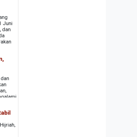
dang
1 Juni
, dan
da
rakan
n,
 dan
kan
an,
ngalami
abil
ijriah,