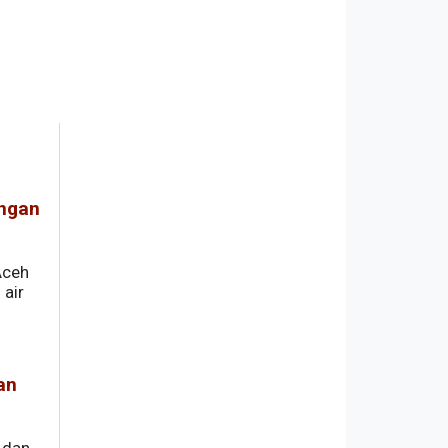
ngan
Aceh
 air
an