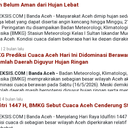
h Belum Aman dari Hujan Lebat
EKSIS.COM | Banda Aceh - Masyarakat Aceh dimip hujan se
ga lebat yang dapat disertai angin kencang hingga Minggu, 2
. Peringatan itu disampaikan Badan Meteorologi, Klimatologi
isika (BMKG) Stasiun Meteorologi Kelas I Sultan Iskandar Mu
a Aceh. Kondisi cuaca dalam beberapa hari ke depan dipraki
sar wilayah Aceh.
 | 2 bulan lalu
 Prediksi Cuaca Aceh Hari Ini Didominasi Berawa
umlah Daerah Diguyur Hujan Ringan
EKSIS.COM | Banda Aceh -
Badan Meteorologi, Klimatologi,
isika (BMKG) memprakirakan sebagian besar wilayah Aceh a
minasi cuaca berawan pada Sabtu (16/5/2026). Meski demiki
mlah daerah masih berpotensi diguyur hujan ringan serta me
 4 bulan lalu
fitri 1447 H, BMKG Sebut Cuaca Aceh Cenderung St
KSIS.COM | Banda Aceh - Menjelang Hari Raya Idulfitri 1447 H
si cuaca di sebagian besar wilayah Aceh diperkirakan relatif