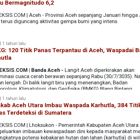
du Bermagnitudo 6,2
EKSIS.COM | Aceh - Provinsi Aceh sepanjang Januari hingga 
 terus diguncang aktivitas gempa bumi yang intens.
 1 tahun lalu
G: 120 Titik Panas Terpantau di Aceh, Waspadai 
utla
EKSIS.COM | Banda Aceh -
Langit Aceh diperkirakan akan
minasi cuaca cerah berawan sepanjang Rabu (30/7/3035). N
n lengah. Di balik langit biru yang menenangkan, Badan
orologi, Klimatologi, dan Geofisika (BMKG) Blang Bintang
n di sejumlah wilayah pesisir, khususnya barat dan utara Ac
 1 tahun lalu
kab Aceh Utara Imbau Waspada Karhutla, 384 Titi
as Terdeteksi di Sumatera
EKSIS.COM | Lhoksukon - Pemerintah Kabupaten Aceh Utara
eluarkan imbauan kewaspadaan dini kepada masyarakat me
ngkatnya potensi kebakaran hutan dan lahan (karhutla) di wi