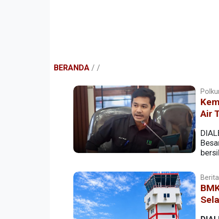
BERANDA
/
/
Polkum
Kem
Air 
DIAL
Besa
bers
Berita
BMK
Sela