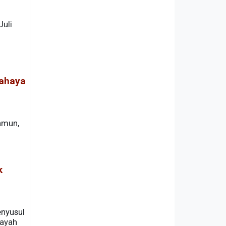
Juli
Bahaya
amun,
eh.
k
nyusul
layah