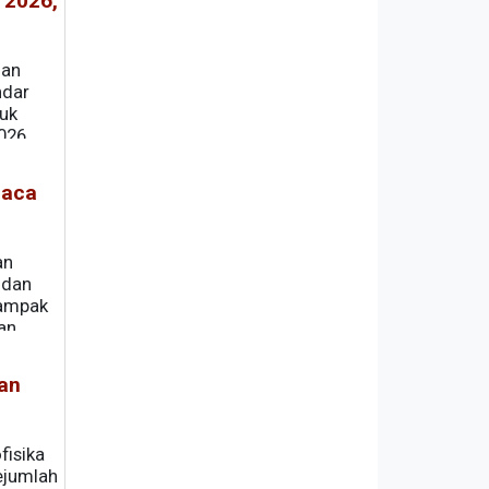
 2026,
dan
ndar
uk
026.
uaca
an
 dan
dampak
an
sepekan
an
fisika
ejumlah