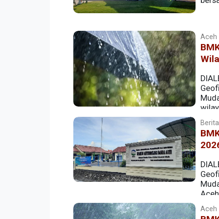
bers
Aceh |
BMK
Wila
DIAL
Geofi
Muda
wila
daerah diperkirakan berpotensi mengala
Berita
angin kencang.
BMK
202
DIAL
Geofi
Muda
Aceh
Aceh |