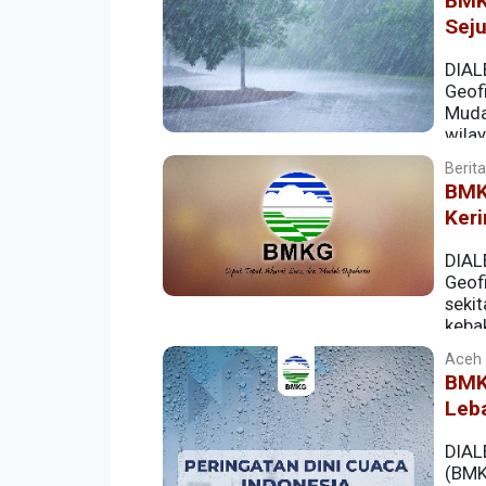
BMK
Sej
DIAL
Geofi
Muda
wilay
Berita
BMK
Keri
DIAL
Geof
seki
kebak
menyusul prakiraan cuaca kering denga
Aceh |
ke depan.
BMK
Leba
DIAL
(BMK