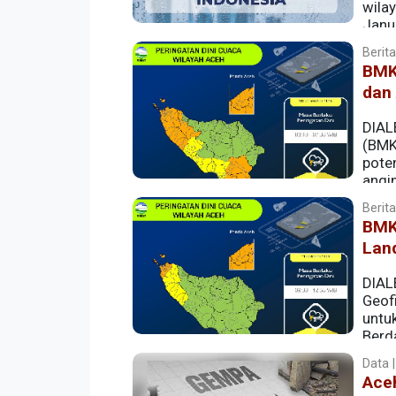
wilay
Janu
dalam zona kewaspadaan cuaca ekstre
Berita
BMKG
dan
DIAL
(BMK
poten
angi
Berita
BMK
Land
DIAL
Geof
untu
Berda
berpotensi mengalami hujan dengan intens
Data |
angin kencang.
Ace