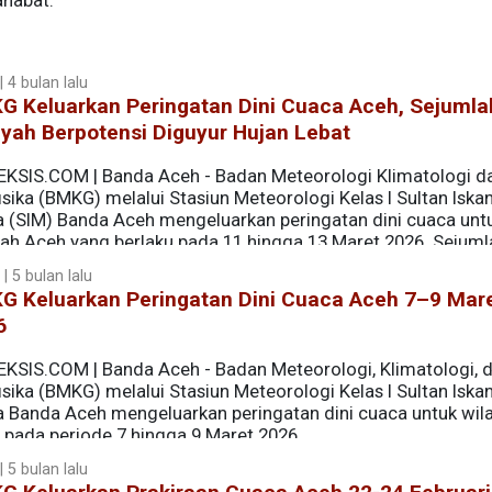
ahabat.
 4 bulan lalu
G Keluarkan Peringatan Dini Cuaca Aceh, Sejumla
yah Berpotensi Diguyur Hujan Lebat
EKSIS.COM | Banda Aceh - Badan Meteorologi Klimatologi d
sika (BMKG) melalui Stasiun Meteorologi Kelas I Sultan Iska
 (SIM) Banda Aceh mengeluarkan peringatan dini cuaca unt
yah Aceh yang berlaku pada 11 hingga 13 Maret 2026. Sejuml
mi hujan dengan intensitas sedang hingga lebat yang dapat 
 | 5 bulan lalu
G Keluarkan Peringatan Dini Cuaca Aceh 7–9 Mar
6
EKSIS.COM | Banda Aceh - Badan Meteorologi, Klimatologi, 
sika (BMKG) melalui Stasiun Meteorologi Kelas I Sultan Iska
 Banda Aceh mengeluarkan peringatan dini cuaca untuk wil
 pada periode 7 hingga 9 Maret 2026.
 5 bulan lalu