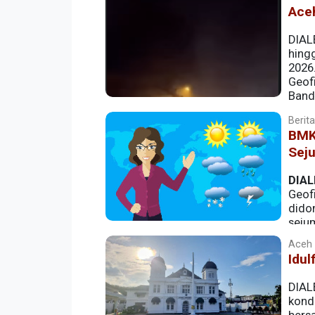
Ace
DIAL
hing
2026
Geof
Band
masih berpotensi terjadi di sebagian be
Berita
BMKG
Sej
DIAL
Geof
dido
seju
kondisi udara kabur.
Aceh |
Idul
DIALE
kondi