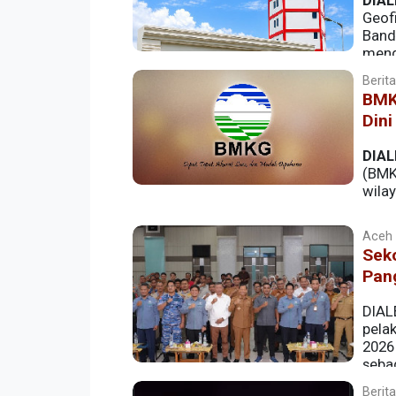
DIAL
Geof
Band
meng
Berita
BMKG
Dini
DIAL
(BMK
wila
Aceh |
Seko
Pan
DIAL
pela
2026
seba
tantangan perubahan iklim serta mendu
Berita