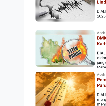
Lin
DIAL
2025
Aceh |
BMK
Karh
DIAL
dido
janga
Mete
mengingatkan adanya potensi hujan ringa
Aceh |
Pem
Pan
DIAL
meng
meni