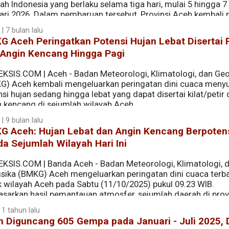
ah Indonesia yang berlaku selama tiga hari, mulai 5 hingga 7
ari 2026. Dalam pembaruan tersebut, Provinsi Aceh kembali
m.
 | 7 bulan lalu
 Aceh Peringatkan Potensi Hujan Lebat Disertai P
 Angin Kencang Hingga Pagi
EKSIS.COM | Aceh - Badan Meteorologi, Klimatologi, dan Geo
G) Aceh kembali mengeluarkan peringatan dini cuaca menyu
si hujan sedang hingga lebat yang dapat disertai kilat/petir
n kencang di sejumlah wilayah Aceh.
 | 9 bulan lalu
G Aceh: Hujan Lebat dan Angin Kencang Berpoten
a Sejumlah Wilayah Hari Ini
EKSIS.COM | Banda Aceh - Badan Meteorologi, Klimatologi, 
isika (BMKG) Aceh mengeluarkan peringatan dini cuaca terb
k wilayah Aceh pada Sabtu (11/10/2025) pukul 09.23 WIB.
sarkan hasil pemantauan atmosfer, sejumlah daerah di provi
itas sedang hingga lebat yang dapat disertai kilat, petir, d
 1 tahun lalu
h Diguncang 605 Gempa pada Januari - Juli 2025,