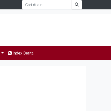
s
Index Berita