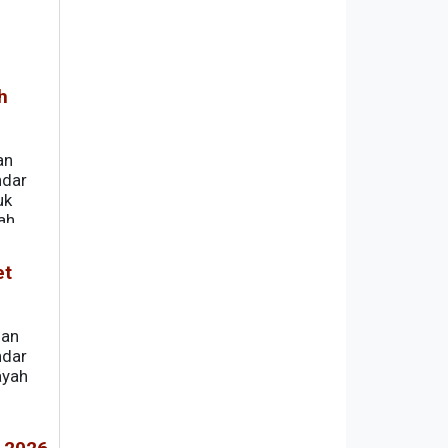
h
an
ndar
uk
ah
disertai
et
dan
ndar
ayah