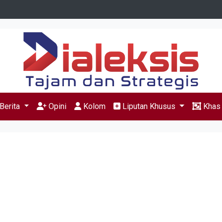
Berita
Opini
Kolom
Liputan Khusus
Kha