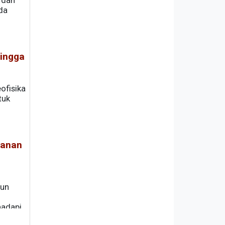
 dan
da
.
hingga
ofisika
tuk
hanan
hun
hadapi