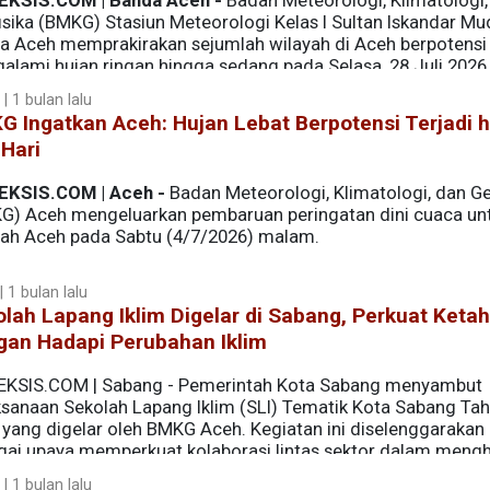
EKSIS.COM | Banda Aceh -
Badan Meteorologi, Klimatologi,
isika (BMKG) Stasiun Meteorologi Kelas I Sultan Iskandar Mu
a Aceh memprakirakan sejumlah wilayah di Aceh berpotensi
alami hujan ringan hingga sedang pada Selasa, 28 Juli 2026
 | 1 bulan lalu
 Ingatkan Aceh: Hujan Lebat Berpotensi Terjadi 
 Hari
EKSIS.COM | Aceh -
Badan Meteorologi, Klimatologi, dan Ge
G) Aceh mengeluarkan pembaruan peringatan dini cuaca un
yah Aceh pada Sabtu (4/7/2026) malam.
 1 bulan lalu
lah Lapang Iklim Digelar di Sabang, Perkuat Keta
gan Hadapi Perubahan Iklim
EKSIS.COM | Sabang - Pemerintah Kota Sabang menyambut
ksanaan Sekolah Lapang Iklim (SLI) Tematik Kota Sabang Ta
 yang digelar oleh BMKG Aceh. Kegiatan ini diselenggarakan
gai upaya memperkuat kolaborasi lintas sektor dalam meng
kung ketahanan pangan di wilayah kepulauan.
 | 1 bulan lalu