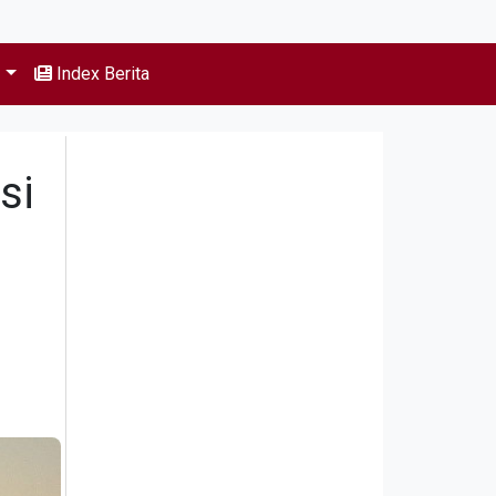
s
Index Berita
si