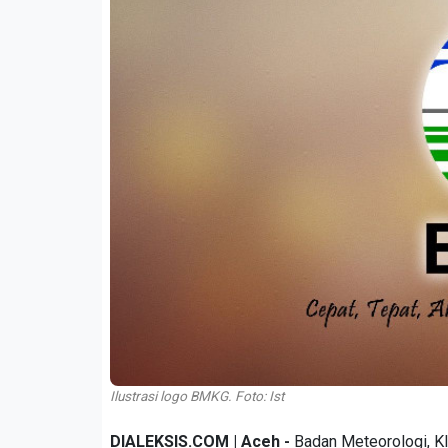
Ilustrasi logo BMKG. Foto: Ist
DIALEKSIS.COM | Aceh -
Badan Meteorologi, Kl