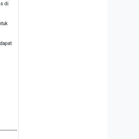
s di
ntuk
 dapat