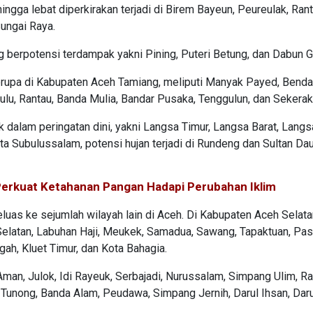
ngga lebat diperkirakan terjadi di Birem Bayeun, Peureulak, Ran
Sungai Raya.
 berpotensi terdampak yakni Pining, Puteri Betung, dan Dabun G
upa di Kabupaten Aceh Tamiang, meliputi Manyak Payed, Benda
lu, Rantau, Banda Mulia, Bandar Pusaka, Tenggulun, dan Sekerak
 dalam peringatan dini, yakni Langsa Timur, Langsa Barat, Langs
 Subulussalam, potensi hujan terjadi di Rundeng dan Sultan Dau
 Perkuat Ketahanan Pangan Hadapi Perubahan Iklim
as ke sejumlah wilayah lain di Aceh. Di Kabupaten Aceh Selata
Selatan, Labuhan Haji, Meukek, Samadua, Sawang, Tapaktuan, Pasi
gah, Kluet Timur, dan Kota Bahagia.
Aman, Julok, Idi Rayeuk, Serbajadi, Nurussalam, Simpang Ulim, R
 Tunong, Banda Alam, Peudawa, Simpang Jernih, Darul Ihsan, Daru