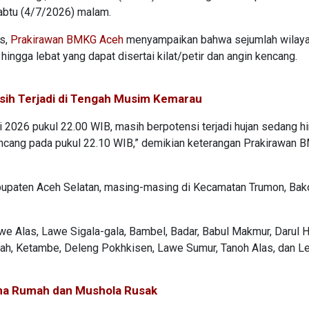
Sabtu (4/7/2026) malam.
is,
Prakirawan BMKG Aceh
menyampaikan bahwa sejumlah wilaya
ngga lebat yang dapat disertai kilat/petir dan angin kencang.
ih Terjadi di Tengah Musim Kemarau
li 2026 pukul 22.00 WIB, masih berpotensi terjadi hujan sedang h
 kencang pada pukul 22.10 WIB,” demikian keterangan Prakirawan
bupaten Aceh Selatan, masing-masing di Kecamatan Trumon, Ba
e Alas, Lawe Sigala-gala, Bambel, Badar, Babul Makmur, Darul 
h, Ketambe, Deleng Pokhkisen, Lawe Sumur, Tanoh Alas, dan Le
ima Rumah dan Mushola Rusak