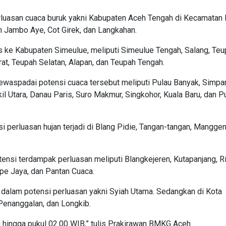
erluasan cuaca buruk yakni Kabupaten Aceh Tengah di Kecamatan 
h Jambo Aye, Cot Girek, dan Langkahan.
 ke Kabupaten Simeulue, meliputi Simeulue Tengah, Salang, Teu
rat, Teupah Selatan, Alapan, dan Teupah Tengah.
mewaspadai potensi cuaca tersebut meliputi Pulau Banyak, Simpa
kil Utara, Danau Paris, Suro Makmur, Singkohor, Kuala Baru, dan P
 perluasan hujan terjadi di Blang Pidie, Tangan-tangan, Manggen
nsi terdampak perluasan meliputi Blangkejeren, Kutapanjang, Ri
ipe Jaya, dan Pantan Cuaca.
dalam potensi perluasan yakni Syiah Utama. Sedangkan di Kota
Penanggalan, dan Longkib.
g hingga pukul 02.00 WIB,” tulis Prakirawan BMKG Aceh.