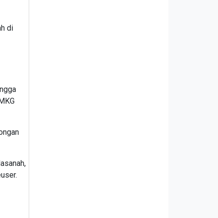
h di
ingga
 BMKG
kongan
Hasanah,
user.