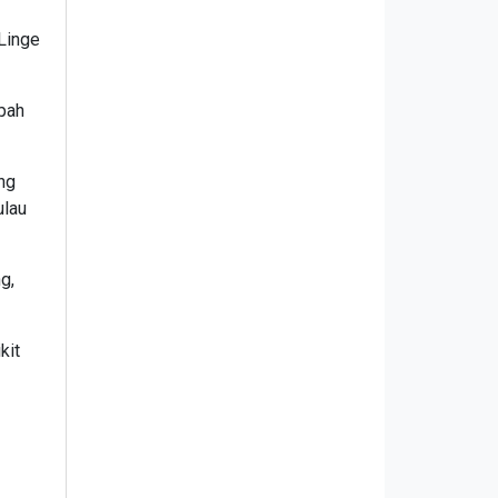
Linge
pah
ng
ulau
g,
kit