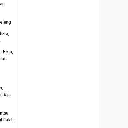
tau
elang.
hara,
.
a Kota,
lat.
n,
 Raja,
antau
l Falah,