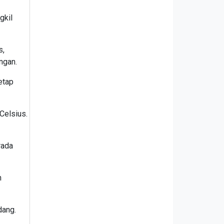
gkil
s,
ngan.
etap
Celsius.
rada
n
dang.