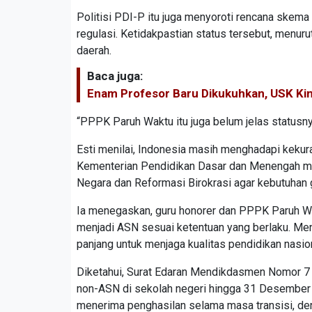
Politisi PDI-P itu juga menyoroti rencana skem
regulasi. Ketidakpastian status tersebut, menur
daerah.
Baca juga:
Enam Profesor Baru Dikukuhkan, USK Kini
“PPPK Paruh Waktu itu juga belum jelas statusny
Esti menilai, Indonesia masih menghadapi kekura
Kementerian Pendidikan Dasar dan Menengah m
Negara dan Reformasi Birokrasi agar kebutuhan g
Ia menegaskan, guru honorer dan PPPK Paruh Wa
menjadi ASN sesuai ketentuan yang berlaku. Men
panjang untuk menjaga kualitas pendidikan nasion
Diketahui, Surat Edaran Mendikdasmen Nomor 7
non-ASN di sekolah negeri hingga 31 Desember 
menerima penghasilan selama masa transisi, d