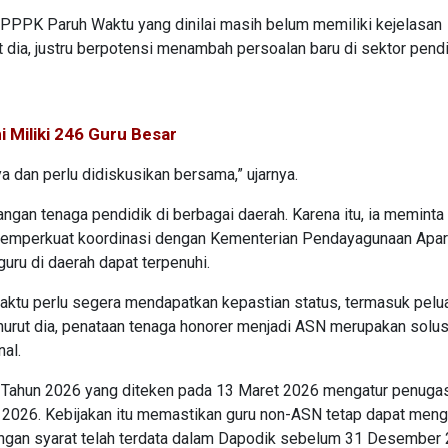
a PPPK Paruh Waktu yang dinilai masih belum memiliki kejelasan
ut dia, justru berpotensi menambah persoalan baru di sektor pend
 Miliki 246 Guru Besar
a dan perlu didiskusikan bersama,” ujarnya.
ngan tenaga pendidik di berbagai daerah. Karena itu, ia meminta
emperkuat koordinasi dengan Kementerian Pendayagunaan Apar
uru di daerah dapat terpenuhi.
ktu perlu segera mendapatkan kepastian status, termasuk pelu
urut dia, penataan tenaga honorer menjadi ASN merupakan solus
al.
 Tahun 2026 yang diteken pada 13 Maret 2026 mengatur penuga
2026. Kebijakan itu memastikan guru non-ASN tetap dapat meng
engan syarat telah terdata dalam Dapodik sebelum 31 Desember