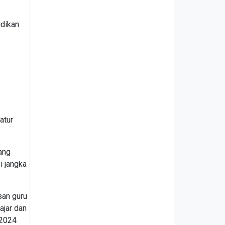
idikan
atur
ang
i jangka
san guru
ajar dan
 2024