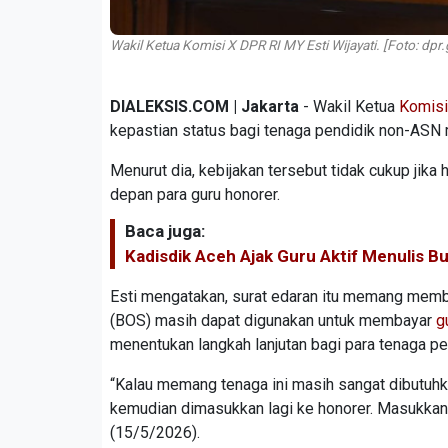
Wakil Ketua Komisi X DPR RI MY Esti Wijayati. [Foto: dpr.
DIALEKSIS.COM | Jakarta
- Wakil Ketua
Komisi
kepastian status bagi tenaga pendidik non-ASN
Menurut dia, kebijakan tersebut tidak cukup ji
depan para guru honorer.
Baca juga:
Kadisdik Aceh Ajak Guru Aktif Menulis B
Esti mengatakan, surat edaran itu memang memb
(BOS) masih dapat digunakan untuk membayar
g
menentukan langkah lanjutan bagi para tenaga pe
“Kalau memang tenaga ini masih sangat dibutuhk
kemudian dimasukkan lagi ke honorer. Masukkan 
(15/5/2026).