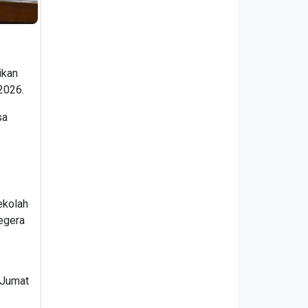
ikan
 2026.
sa
ekolah
egera
 Jumat