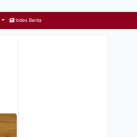
s
Index Berita