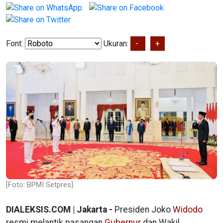
Font:
Ukuran:
-
+
[Foto: BPMI Setpres]
DIALEKSIS.COM | Jakarta -
Presiden Joko
Widodo
resmi melantik pasangan
Gubernur
dan Wakil