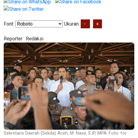
Font:
Ukuran:
-
+
Reporter :
Redaksi
Sekretaris Daerah (Sekda) Aceh, M. Nasir, S.IP, MPA. Foto: for