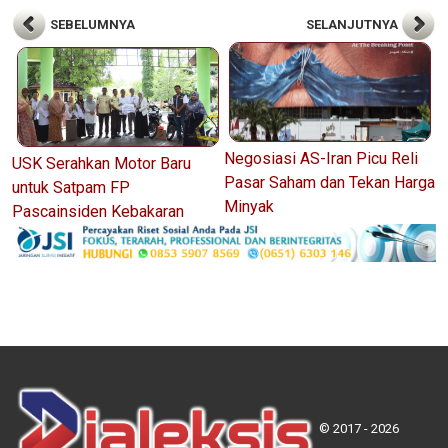
SEBELUMNYA
SELANJUTNYA
Negosiasi AS-Iran Picu Reli
USK Serahkan Motor Baru
Pasar Saham dan Tekan Harga
untuk Satpam FP
Minyak
Pascainsiden Kebakaran
© 2017 - 2026