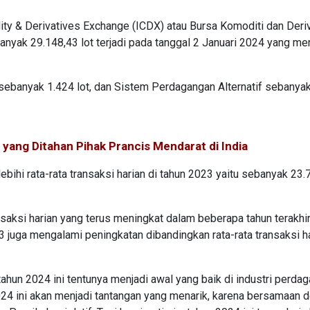
ty & Derivatives Exchange (ICDX) atau Bursa Komoditi dan Deriv
nyak 29.148,43 lot terjadi pada tanggal 2 Januari 2024 yang m
ral sebanyak 1.424 lot, dan Sistem Perdagangan Alternatif sebanya
yang Ditahan Pihak Prancis Mendarat di India
ebihi rata-rata transaksi harian di tahun 2023 yaitu sebanyak 23.
nsaksi harian yang terus meningkat dalam beberapa tahun terakhir
3 juga mengalami peningkatan dibandingkan rata-rata transaksi h
tahun 2024 ini tentunya menjadi awal yang baik di industri perda
024 ini akan menjadi tantangan yang menarik, karena bersamaan 