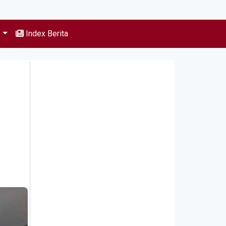
s
Index Berita