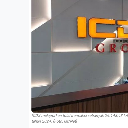
ICDX melaporkan total transaksi sebanyak 29.148,43 lo
tahun 2024. [Foto: Ist/Net]