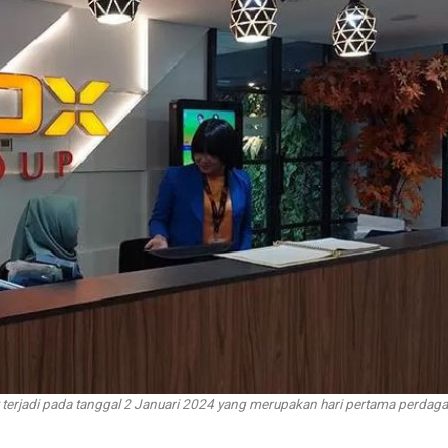
t terjadi pada tanggal 2 Januari 2024 yang merupakan hari pertama perdag