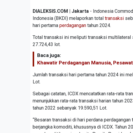
DIALEKSIS.COM | Jakarta
- Indonesia Commodi
Indonesia (BKDI) melaporkan total
transaksi
seba
hari pertama
perdagangan
tahun 2024.
Total transaksi ini meliputi transaksi multilate
27.724,43 lot.
Baca juga:
Khawatir Perdagangan Manusia, Pesawat 
Jumlah transaksi hari pertama tahun 2024 ini mel
Lot.
Sebagai catatan, ICDX mencatatkan rata-rata tra
menunjukkan rata-rata transaksi harian tahun 202
tahun 2022 sebanyak 19.590,51 Lot.
“Besaran transaksi di hari perdana perdagangan 
berjangka komoditi, khususnya di ICDX. Tahun 2