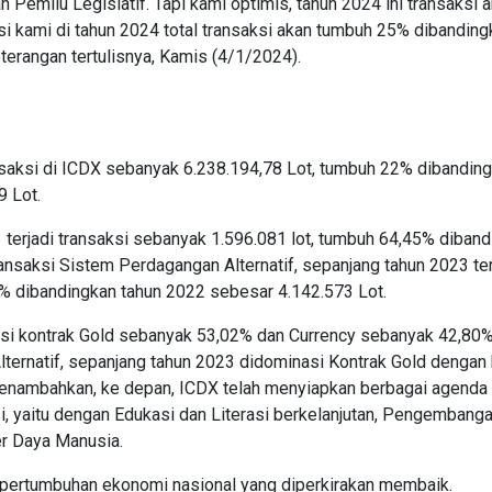
n Pemilu Legislatif. Tapi kami optimis, tahun 2024 ini transaksi 
si kami di tahun 2024 total transaksi akan tumbuh 25% dibanding
terangan tertulisnya, Kamis (4/1/2024).
ansaksi di ICDX sebanyak 6.238.194,78 Lot, tumbuh 22% dibandin
9 Lot.
3 terjadi transaksi sebanyak 1.596.081 lot, tumbuh 64,45% diban
nsaksi Sistem Perdagangan Alternatif, sepanjang tahun 2023 ter
% dibandingkan tahun 2022 sebesar 4.142.573 Lot.
asi kontrak Gold sebanyak 53,02% dan Currency sebanyak 42,80%
ternatif, sepanjang tahun 2023 didominasi Kontrak Gold dengan
nambahkan, ke depan, ICDX telah menyiapkan berbagai agenda
i, yaitu dengan Edukasi dan Literasi berkelanjutan, Pengembang
r Daya Manusia.
 pertumbuhan ekonomi nasional yang diperkirakan membaik.