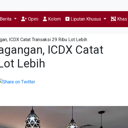
Berita
Opini
Kolom
Liputan Khusus
Kha
an, ICDX Catat Transaksi 29 Ribu Lot Lebih
agangan, ICDX Catat
Lot Lebih