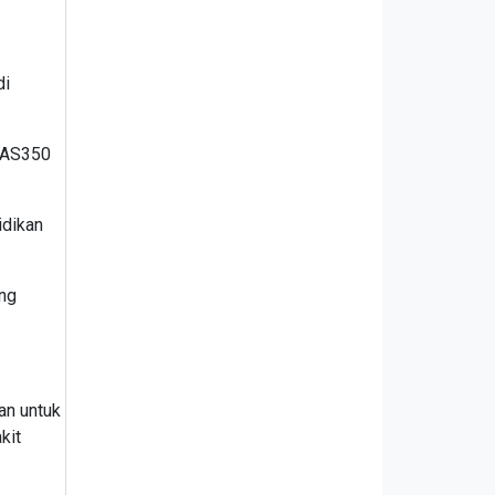
di
e AS350
idikan
ang
an untuk
kit