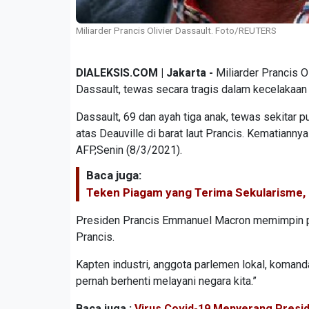
Miliarder Prancis Olivier Dassault. Foto/REUTERS
DIALEKSIS.COM | Jakarta -
Miliarder Prancis O
Dassault, tewas secara tragis dalam kecelakaan 
Dassault, 69 dan ayah tiga anak, tewas sekitar pu
atas Deauville di barat laut Prancis. Kematiann
AFP,Senin (8/3/2021).
Baca juga:
Teken Piagam yang Terima Sekularisme, 
Presiden Prancis Emmanuel Macron memimpin pe
Prancis.
Kapten industri, anggota parlemen lokal, komand
pernah berhenti melayani negara kita.”
Baca juga :
Virus Covid-19 Menyerang Preside