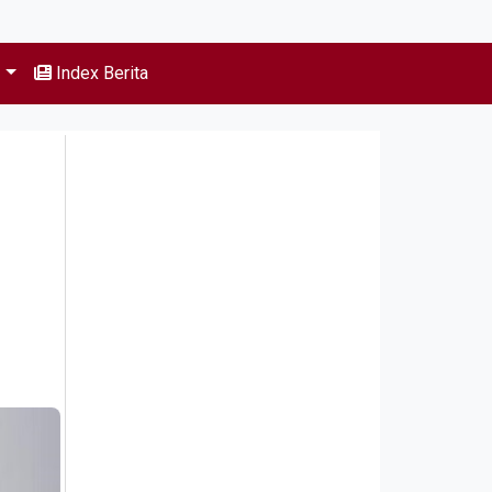
s
Index Berita