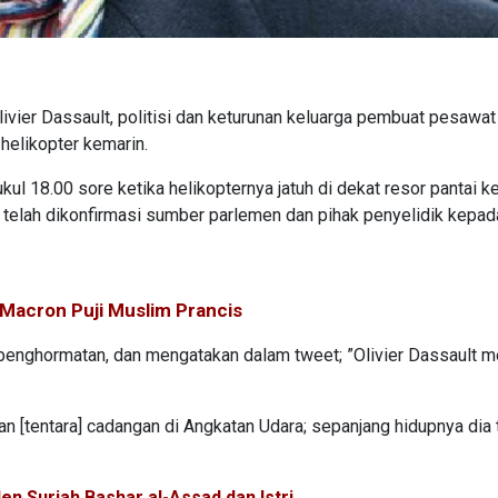
livier Dassault, politisi dan keturunan keluarga pembuat pesawat
helikopter kemarin.
kul 18.00 sore ketika helikopternya jatuh di dekat resor pantai k
ya telah dikonfirmasi sumber parlemen dan pihak penyelidik kepad
Macron Puji Muslim Prancis
nghormatan, dan mengatakan dalam tweet; ”Olivier Dassault me
an [tentara] cadangan di Angkatan Udara; sepanjang hidupnya dia 
n Suriah Bashar al-Assad dan Istri