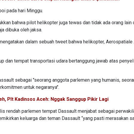
poi pada hari Minggu.
an bahwa pilot helikopter juga tewas dan tidak ada orang lain 
a dibuka oleh jaksa.
l mengatakan dalam sebuah tweet bahwa helikopter, Aerospatial
utup dan tempat transportasi udara bertanggung jawab atas penyel
ssault sebagai "seorang anggota parlemen yang humanis, seor
erkomitmen untuk negaranya".
h, Plt Kadinsos Aceh: Nggak Sanggup Pikir Lagi
elis rendah parlemen tempat Dassault menjabat sebagai perwakil
emikirkan keluarga dan teman Dassault “yang pasti merasakan sa