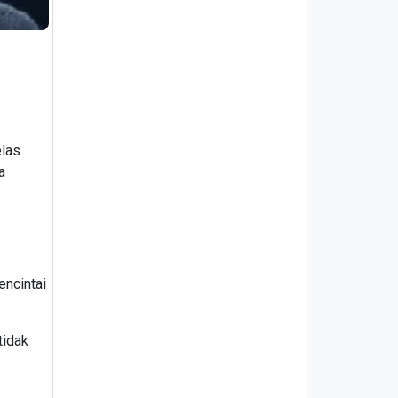
elas
a
ncintai
tidak