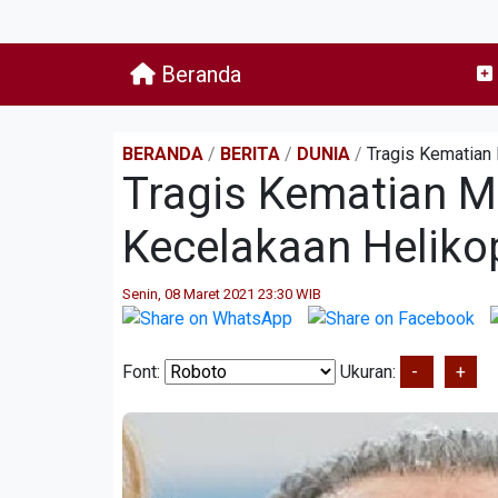
Beranda
BERANDA
/
BERITA
/
DUNIA
/
Tragis Kematian 
Tragis Kematian Mi
Kecelakaan Heliko
Senin, 08 Maret 2021 23:30 WIB
Font:
Ukuran:
-
+