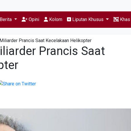
Berita
Opini
Kolom
Liputan Khusus
Kha
Miliarder Prancis Saat Kecelakaan Helikopter
liarder Prancis Saat
pter