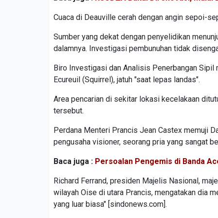
Cuaca di Deauville cerah dengan angin sepoi-se
Sumber yang dekat dengan penyelidikan menunjukk
dalamnya. Investigasi pembunuhan tidak disengaj
Biro Investigasi dan Analisis Penerbangan Sipi
Ecureuil (Squirrel), jatuh "saat lepas landas".
Area pencarian di sekitar lokasi kecelakaan dit
tersebut.
Perdana Menteri Prancis Jean Castex memuji Da
pengusaha visioner, seorang pria yang sangat b
Baca juga :
Persoalan Pengemis di Banda Ace
Richard Ferrand, presiden Majelis Nasional, maj
wilayah Oise di utara Prancis, mengatakan dia m
yang luar biasa" [sindonews.com].