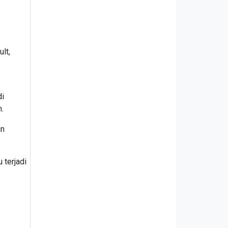
lt,
di
.
an
 terjadi