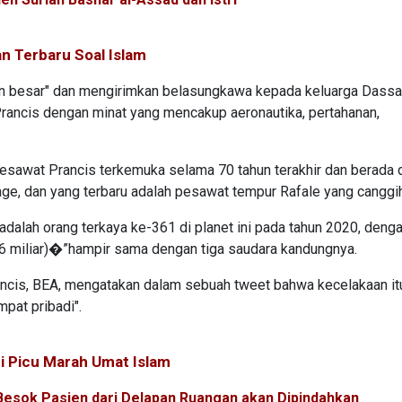
n Terbaru Soal Islam
n besar" dan mengirimkan belasungkawa kepada keluarga Dassau
Prancis dengan minat yang mencakup aeronautika, pertahanan,
pesawat Prancis terkemuka selama 70 tahun terakhir dan berada 
age, dan yang terbaru adalah pesawat tempur Rafale yang canggih
dalah orang terkaya ke-361 di planet ini pada tahun 2020, deng
SD6 miliar)�”hampir sama dengan tiga saudara kandungnya.
ancis, BEA, mengatakan dalam sebuah tweet bahwa kecelakaan itu
mpat pribadi".
i Picu Marah Umat Islam
Besok Pasien dari Delapan Ruangan akan Dipindahkan