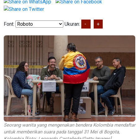
Font:
Ukuran:
-
+
Seorang wanita yang mengenakan bendera Kolombia mendaftar
untuk memberikan suara pada tanggal 31 Mei di Bogota,
Kolombia [Foto: Leonardo Castañeda/Getty Images]