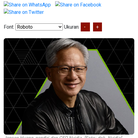
Font:
Ukuran:
-
+
Jensen Huang, pendiri dan CEO Nvidia. [Foto: dok. Nvidia]