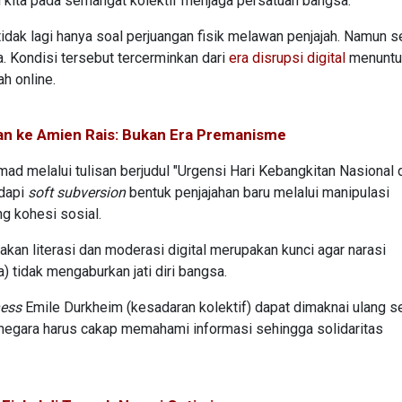
 kita pada semangat kolektif menjaga persatuan bangsa.
 tidak lagi hanya soal perjuangan fisik melawan penjajah. Namun 
. Kondisi tersebut tercerminkan dari
era disrupsi digital
menuntut
h online.
ke Amien Rais: Bukan Era Premanisme
d melalui tulisan berjudul "Urgensi Hari Kebangkitan Nasional 
dapi
soft subversion
bentuk penjajahan baru melalui manipulasi
ng kohesi sosial.
an literasi dan moderasi digital merupakan kunci agar narasi
 tidak mengaburkan jati diri bangsa.
ness
Emile Durkheim (kesadaran kolektif) dapat dimaknai ulang s
a negara harus cakap memahami informasi sehingga solidaritas