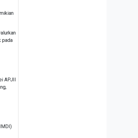
emikian
yalurkan
k pada
ei APJII
ng,
(IMDI)