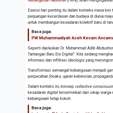
Kebangkitan Nasional
(HKN), telah mengingatkan
Esensi hari penting itu dalam konteks masa kini
perjuangan kecerdasan dan budaya di dunia maya
untuk membangun kesadaran kolektif baru di rana
Baca juga:
PW Muhammadiyah Aceh Kecam Ancaman 
Seperti dijelaskan Dr. Muhammad Adib Abdushoma
Tantangan Baru Era Digital”. Kita sedang mengha
informasi dan infiltrasi ideologis yang merongro
Transformasi semangat kebangsaan menjadi gerak
perpecahan (hoaks, ujaran kebencian, propaganda)
Dalam konteks ini, konsep
collective conscious
kesadaran digital tercerminkan dari sikap warg
kebangsaan tetap kokoh.
Baca juga: