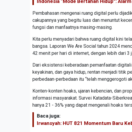
Indonesia “Mode Bertahan Hidup”: Alarm 
Pembahasan mengenai ruang digital perlu dijadi
cakupannya yang begitu luas dan menuntut kec
fungsi dan manfaatnya masing-masing.
Kita perlu menyadari bahwa ruang digital kini tel
bangsa. Laporan We Are Social tahun 2024 menc
42 menit per hari di internet, dengan lebih dari 
Dari eksistensi keberadaan pemanfaatan digitalis
keyakinan, dan gaya hidup, rentan menjadi titik 
perbedaan-perbedaan itu “telah menggerogoti aka
Konten-konten hoaks, ujaran kebencian, dan prop
informasi masyarakat. Survei Katadata-Siberkre
hanya 21 - 36% yang dapat mengenali hoaks ters
Baca juga:
Irwansyah: HUT 821 Momentum Baru Ke