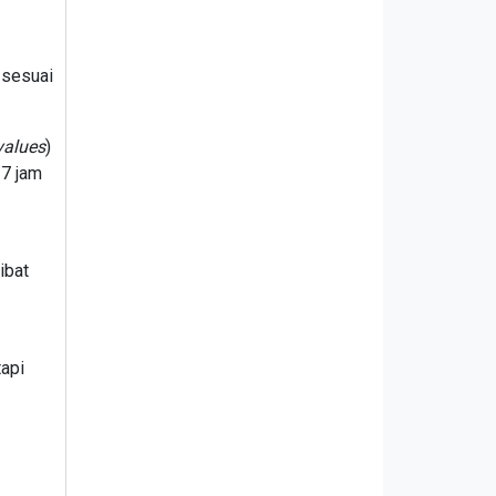
 sesuai
values
)
 7 jam
ibat
tapi