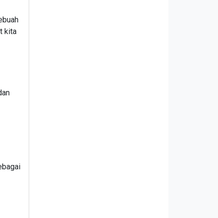
sebuah
 kita
dan
ebagai