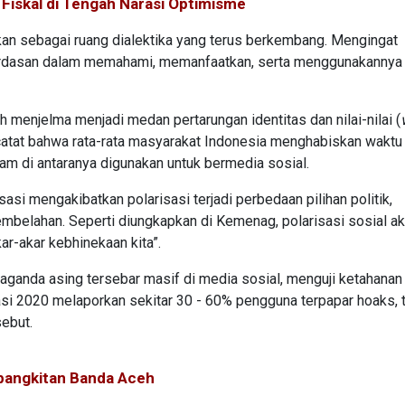
Fiskal di Tengah Narasi Optimisme
kan sebagai ruang dialektika yang terus berkembang. Mengingat
erdasan dalam memahami, memanfaatkan, serta menggunakannya
ah menjelma menjadi medan pertarungan identitas dan nilai-nilai (
atat bahwa rata-rata masyarakat Indonesia menghabiskan waktu
3 jam di antaranya digunakan untuk bermedia sosial.
asi mengakibatkan polarisasi terjadi perbedaan pilihan politik,
pembelahan. Seperti diungkapkan di Kemenag, polarisasi sosial ak
r-akar kebhinekaan kita”.
aganda asing tersebar masif di media sosial, menguji ketahanan
asi 2020 melaporkan sekitar 30 - 60% pengguna terpapar hoaks, 
ebut.
bangkitan Banda Aceh