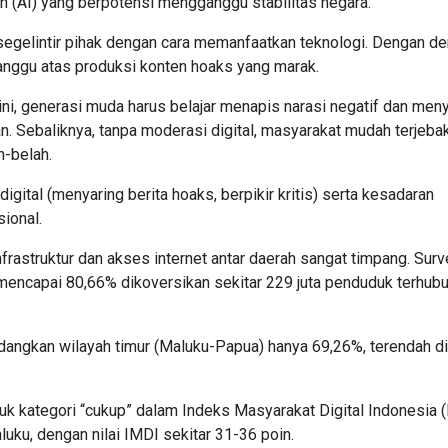
n (AI) yang berpotensi mengganggu stabilitas negara.
 segelintir pihak dengan cara memanfaatkan teknologi. Dengan d
rganggu atas produksi konten hoaks yang marak.
i, generasi muda harus belajar menapis narasi negatif dan men
 Sebaliknya, tanpa moderasi digital, masyarakat mudah terjeba
-belah.
igital (menyaring berita hoaks, berpikir kritis) serta kesadaran
ional.
nfrastruktur dan akses internet antar daerah sangat timpang. Surv
mencapai 80,66% dikoversikan sekitar 229 juta penduduk terhubu
angkan wilayah timur (Maluku-Papua) hanya 69,26%, terendah di
uk kategori “cukup” dalam Indeks Masyarakat Digital Indonesia 
uku, dengan nilai IMDI sekitar 31-36 poin.