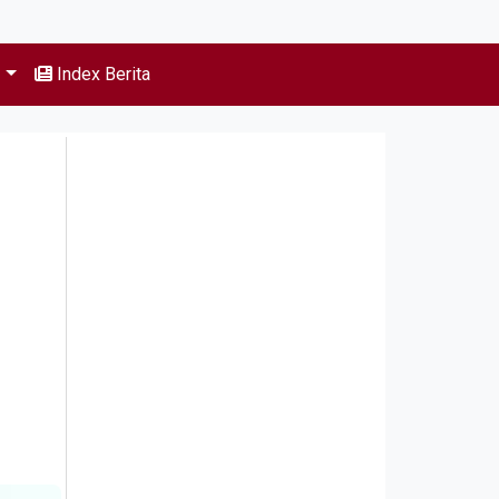
s
Index Berita