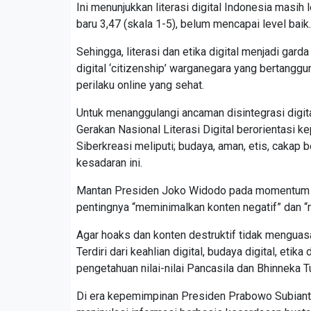
Ini menunjukkan literasi digital Indonesia masih le
baru 3,47 (skala 1-5), belum mencapai level bai
Sehingga, literasi dan etika digital menjadi g
digital ‘citizenship’ warganegara yang bertanggu
perilaku online yang sehat.
Untuk menanggulangi ancaman disintegrasi digital
Gerakan Nasional Literasi Digital berorientasi 
Siberkreasi meliputi; budaya, aman, etis, caka
kesadaran ini.
Mantan Presiden Joko Widodo pada momentum Pe
pentingnya “meminimalkan konten negatif” dan “m
Agar hoaks dan konten destruktif tidak menguasai
Terdiri dari keahlian digital, budaya digital, eti
pengetahuan nilai-nilai Pancasila dan Bhinneka T
Di era kepemimpinan Presiden Prabowo Subianto