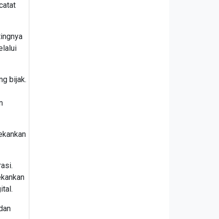
catat
tingnya
lalui
g bijak.
n
ekankan
asi.
nekankan
tal.
dan