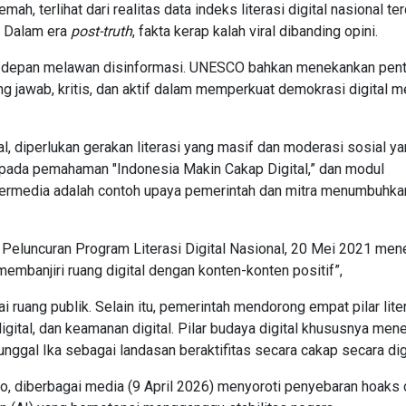
mah, terlihat dari realitas data indeks literasi digital nasional ter
k. Dalam era
post-truth
, fakta kerap kalah viral dibanding opini.
arda depan melawan disinformasi. UNESCO bahkan menekankan pen
ng jawab, kritis, dan aktif dalam memperkuat demokrasi digital me
, diperlukan gerakan literasi yang masif dan moderasi sosial yan
kepada pemahaman "Indonesia Makin Cakap Digital,” dan modul
p bermedia adalah contoh upaya pemerintah dan mitra menumbuhka
luncuran Program Literasi Digital Nasional, 20 Mei 2021 men
embanjiri ruang digital dengan konten-konten positif”,
 ruang publik. Selain itu, pemerintah mendorong empat pilar liter
ka digital, dan keamanan digital. Pilar budaya digital khususnya me
unggal Ika sebagai landasan beraktifitas secara cakap secara digi
, diberbagai media (9 April 2026) menyoroti penyebaran hoaks 