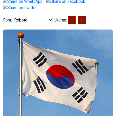
Font:
Ukuran:
-
+