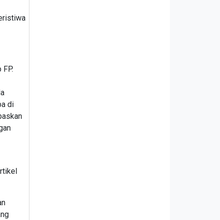
eristiwa
 FP.
da
a di
ebaskan
ngan
tikel
an
ang