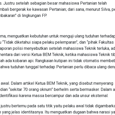
. Justru setelah sebagian besar mahasiswa Pertanian telah
bali bergerak ke kawasan Pertanian; dari sana, menurut Silva, p
bakaran” di lingkungan FP.
sama, menguatkan kebutuhan untuk menguji ulang tuduhan terhadap
lalu “Tidak diketahui siapa pelaku pelemparan”, dan “pihak Fakultas
 laporan polisi menyebutkan setelah mahasiswa Teknik terluka, a
mentara dari versi Ketua BEM Teknik, ketika mahasiswa Teknik tib
dah ada kobaran api. Rangkaian kutipan ini tidak otomatis memb
bahwa tuduhan tunggal terhadap Pertanian perlu dibaca ulang de
 awal. Dalam artikel Ketua BEM Teknik, yang disebut menyerang
ian “sekitar 70 orang oknum” berhelm serta bermasker. Dalam ar
identifikasi karena massa bercampur dan ada unsur eksternal.
justru bertemu pada satu titik yaitu pelaku awal tidak digambark
 yang jelas identitasnya. Itu menguatkan dugaan bahwa narasi y