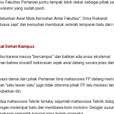
isi Fakultas Pertanian justru tampak lebih dekat sebagai pihak y
vokator yang sudah pasti.
berkan Awal Mula Kericuhan Antar Fakultas”, Silva Riskandi
 biasa saja” dan kemudian memburuk setelah lemparan batu dari
Akal Sehat Kampus
ahui karena massa “bercampur” dan bahkan ada unsur eksternal.
an bahwa inisiatif kekerasan sejak awal datang secara jelas dan
upaya damai dari pihak Pertanian lima mahasiswa FP datang mem
kan “satu lawan satu” juga tidak diterima pihak FP, lalu mediasi lan
barkan diri.
h dua mahasiswa Teknik terluka, sejumlah mahasiswa Teknik didu
 dengan melempar batu dan membawa bom molotov. Dengan susu
sebagai pemantik tunggal jelas terlalu prematur.