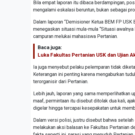
Bila empat laporan itu dibaca berdampingan, pos
mengalami eskalasi beruntun, bukan sebagai pro
Dalam laporan “Demisioner Ketua BEM FP USK Be
menegaskan situasi mula-mula “Situasi awalnya
campuran melukai mahasiswa Pertanian.
Baca juga:
Luka Fakultas Pertanian USK dan Ujian 
Ia juga menyebut pelaku pelemparan tidak diket
Keterangan ini penting karena mengaburkan tuduh
terorganisir dari Pertanian.
Lebih jauh, laporan yang sama memperlihatkan 
maaf, permintaan itu disebut ditolak dua kali, aja
digelar hingga tercapai kesepakatan untuk membu
Dalam versi polisi, justru disebut bahwa setela
melakukan aksi balasan ke Fakultas Pertanian
fakta seperti ini, narasi yang menuduh Pertanian 