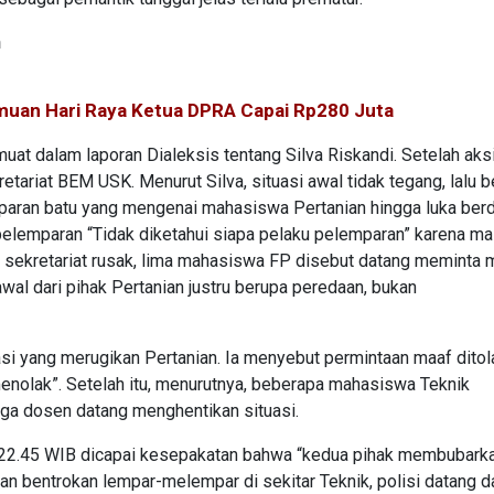
n
muan Hari Raya Ketua DPRA Capai Rp280 Juta
rmuat dalam laporan Dialeksis tentang Silva Riskandi. Setelah ak
tariat BEM USK. Menurut Silva, situasi awal tidak tegang, lalu 
emparan batu yang mengenai mahasiswa Pertanian hingga luka berd
pelemparan “Tidak diketahui siapa pelaku pelemparan” karena m
a sekretariat rusak, lima mahasiswa FP disebut datang meminta 
wal dari pihak Pertanian justru berupa peredaan, bukan
si yang merugikan Pertanian. Ia menyebut permintaan maaf ditola
menolak”. Setelah itu, menurutnya, beberapa mahasiswa Teknik
ga dosen datang menghentikan situasi.
 22.45 WIB dicapai kesepakatan bahwa “kedua pihak membubarkan
dan bentrokan lempar-melempar di sekitar Teknik, polisi datang d