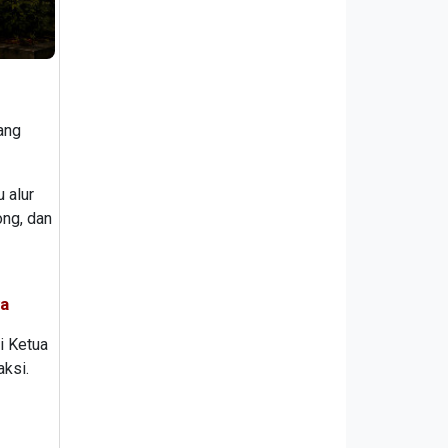
ang
 alur
ong, dan
wa
i Ketua
aksi.