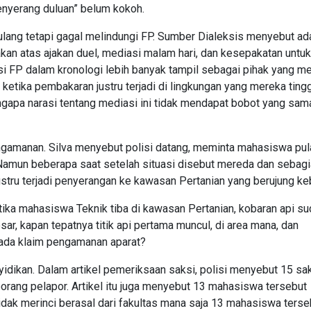
nyerang duluan” belum kokoh.
lang tetapi gagal melindungi FP. Sumber Dialeksis menyebut ad
akan atas ajakan duel, mediasi malam hari, dan kesepakatan untuk
sisi FP dalam kronologi lebih banyak tampil sebagai pihak yang 
 ketika pembakaran justru terjadi di lingkungan yang mereka ting
gapa narasi tentang mediasi ini tidak mendapat bobot yang sam
ngamanan. Silva menyebut polisi datang, meminta mahasiswa pul
amun beberapa saat setelah situasi disebut mereda dan sebag
stru terjadi penyerangan ke kawasan Pertanian yang berujung ke
tika mahasiswa Teknik tiba di kawasan Pertanian, kobaran api s
sar, kapan tepatnya titik api pertama muncul, di area mana, dan
 ada klaim pengamanan aparat?
dikan. Dalam artikel pemeriksaan saksi, polisi menyebut 15 sak
orang pelapor. Artikel itu juga menyebut 13 mahasiswa tersebut
idak merinci berasal dari fakultas mana saja 13 mahasiswa terse