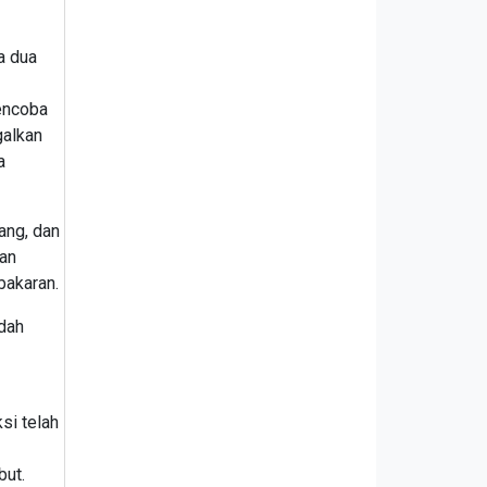
a dua
mencoba
galkan
a
ang, dan
ian
bakaran.
udah
si telah
but.