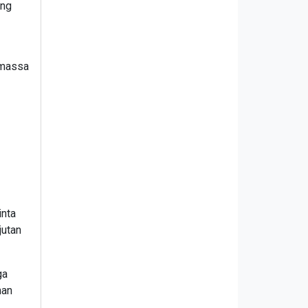
ang
 massa
inta
jutan
ga
nan