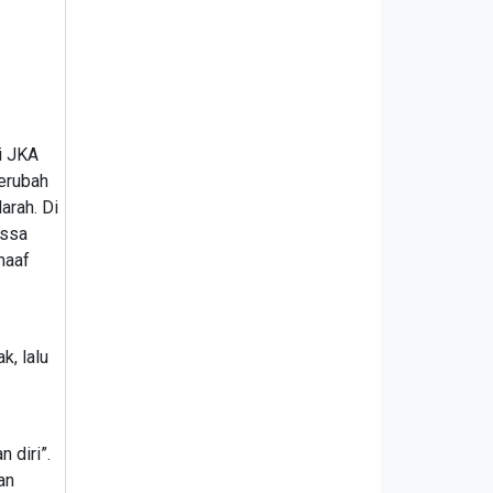
si JKA
berubah
arah. Di
assa
maaf
k, lalu
 diri”.
an