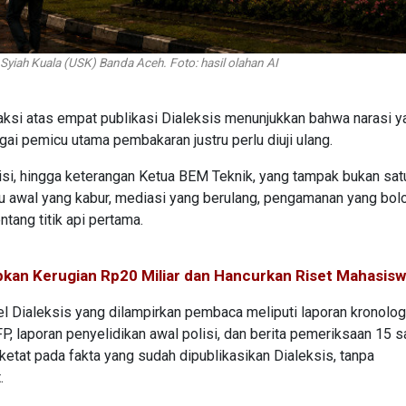
 Syiah Kuala (USK) Banda Aceh. Foto: hasil olahan AI
ksi atas empat publikasi Dialeksis menunjukkan bahwa narasi y
ai pemicu utama pembakaran justru perlu diuji ulang.
isi, hingga keterangan Ketua BEM Teknik, yang tampak bukan satu
ku awal yang kabur, mediasi yang berulang, pengamanan yang bol
ang titik api pertama.
kan Kerugian Rp20 Miliar dan Hancurkan Riset Mahasis
kel Dialeksis yang dilampirkan pembaca meliputi laporan kronolog
 laporan penyelidikan awal polisi, dan berita pemeriksaan 15 s
 ketat pada fakta yang sudah dipublikasikan Dialeksis, tanpa
.