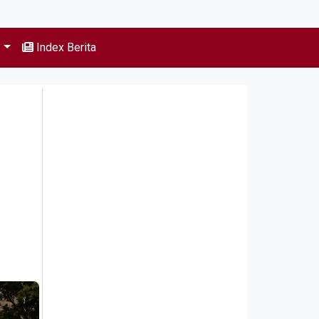
s
Index Berita