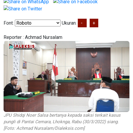
Font:
Ukuran:
-
+
Reporter :
Achmad Nursalam
JPU Shidqi Noer Salsa bertanya kepada saksi terkait kasus
pungli di Pantai Cemara, Lhoknga, Rabu (30/3/2022) siang.
[Foto: Achmad Nursalam/Dialeksis.com]