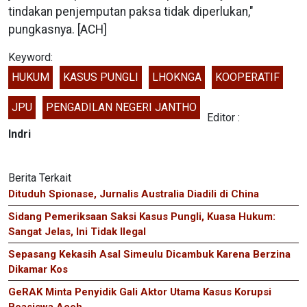
tindakan penjemputan paksa tidak diperlukan,"
pungkasnya. [ACH]
Keyword:
HUKUM
KASUS PUNGLI
LHOKNGA
KOOPERATIF
JPU
PENGADILAN NEGERI JANTHO
Editor :
Indri
Berita Terkait
Dituduh Spionase, Jurnalis Australia Diadili di China
Sidang Pemeriksaan Saksi Kasus Pungli, Kuasa Hukum:
Sangat Jelas, Ini Tidak Ilegal
Sepasang Kekasih Asal Simeulu Dicambuk Karena Berzina
Dikamar Kos
GeRAK Minta Penyidik Gali Aktor Utama Kasus Korupsi
Beasiswa Aceh