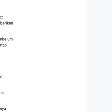
at
mberikan
sebelum
etap
at
dan
knya