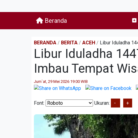
Beranda
BERANDA
/
BERITA
/
ACEH
/
Libur Iduladha 1
Libur Iduladha 144
Imbau Tempat Wis
Jum`at, 29 Mei 2026 19:00 WIB
Font:
Ukuran:
-
+