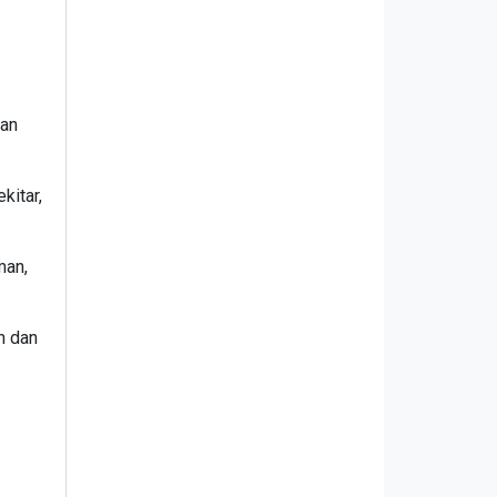
kan
kitar,
man,
n dan