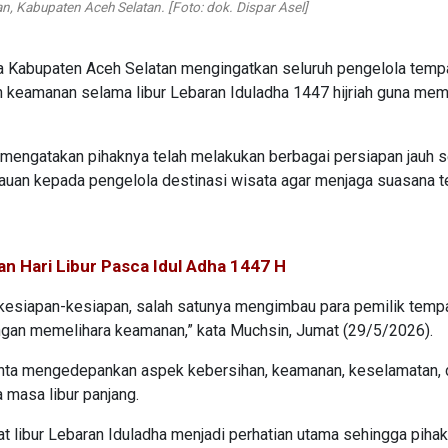
n, Kabupaten Aceh Selatan. [Foto: dok. Dispar Asel]
ta Kabupaten Aceh Selatan mengingatkan seluruh pengelola temp
an keamanan selama libur Lebaran Iduladha 1447 hijriah guna me
 mengatakan pihaknya telah melakukan berbagai persiapan jauh 
auan kepada pengelola destinasi wisata agar menjaga suasana t
 Hari Libur Pasca Idul Adha 1447 H
an kesiapan-kesiapan, salah satunya mengimbau para pemilik temp
ngan memelihara keamanan,” kata Muchsin, Jumat (29/5/2026).
inta mengedepankan aspek kebersihan, keamanan, keselamatan, 
masa libur panjang.
t libur Lebaran Iduladha menjadi perhatian utama sehingga piha