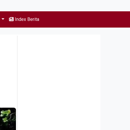
s
Index Berita