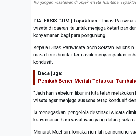
Kunjungan wisatawan di objek wisata Tuantapa, Tapaktua
DIALEKSIS.COM | Tapaktuan
- Dinas Pariwisa
wisata di daerah itu untuk menjaga ketertiban d
kenyamanan bagi para pengunjung.
Kepala Dinas Pariwisata Aceh Selatan, Muchsin,
masa libur dimulai, termasuk menyampaikan imb
kondusif.
Baca juga:
Pemkab Bener Meriah Tetapkan Tambahan
“Jauh hari sebelum libur ini kita telah melakuk
wisata agar menjaga suasana tetap kondusif de
Ia menegaskan, pengelola destinasi wisata dim
kenyamanan bagi wisatawan yang datang selama 
Menurut Muchsin, lonjakan jumlah pengunjung saa