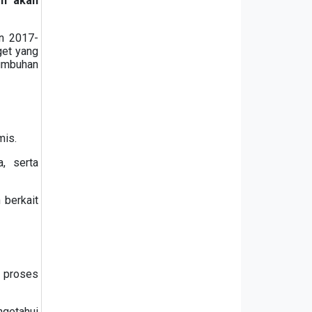
eh akan
n 2017-
get yang
umbuhan
mis.
, serta
 berkait
 proses
ngetahui