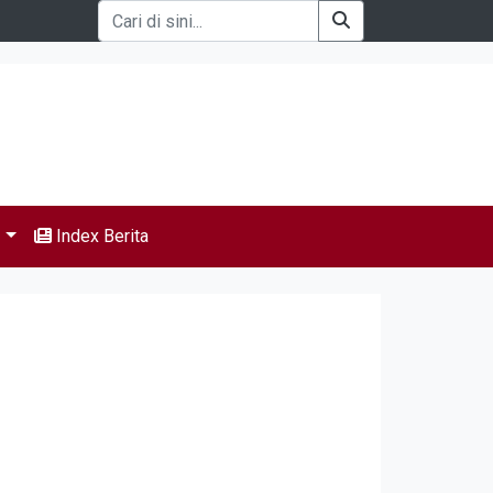
s
Index Berita