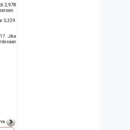
di 2,978
persen.
r 0,329.
17. Jika
erdesaan
NYA