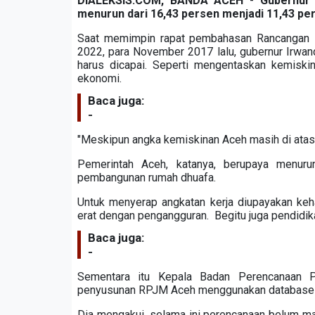
DIALEKSIS.COM, BANDA A
CEH
-
Gubernur
menurun dari 16,43 persen menjadi 11,43 pe
Saat memimpin rapat pembahasan Rancangan
2022, para November 2017 lalu, gubernur Irwan
harus dicapai. Seperti mengentaskan kemiski
ekonomi.
Baca juga:
-
"Meskipun angka kemiskinan Aceh masih di atas ra
Pemerintah Aceh, katanya, berupaya menur
pembangunan rumah dhuafa.
Untuk menyerap angkatan kerja diupayakan keha
erat dengan pengangguran. Begitu juga pendidika
Baca juga:
-
Sementara itu Kepala Badan Perencanaan P
penyusunan RPJM Aceh menggunakan database se
Dia mengakui, selama ini perencanaan belum ma