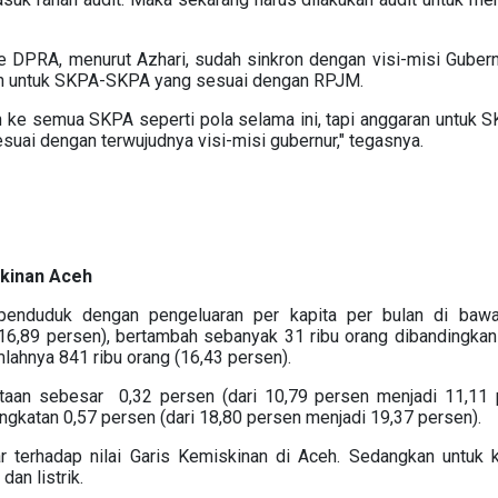
DPRA, menurut Azhari, sudah sinkron dengan visi-misi Guber
an untuk SKPA-SKPA yang sesuai dengan RPJM.
an ke semua SKPA seperti pola selama ini, tapi anggaran untuk S
uai dengan terwujudnya visi-misi gubernur," tegasnya.
Aceh
penduduk dengan pengeluaran per kapita per bulan di bawa
16,89
persen), bertambah sebanyak 31 ribu orang dibandingka
ahnya 841 ribu orang (16,43 persen)
.
ta
an
sebesar 0
,
32
persen (dari
10,79
persen menjadi 1
1
,
11
p
ingkatan
0,57 persen (dari
18,80
persen menjadi
19,37
persen).
 terhadap nilai Garis Kemiskinan
di Aceh.
Sedangkan untuk k
dan listrik.