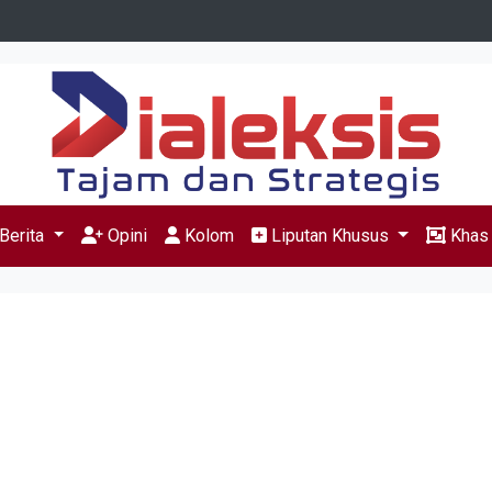
Berita
Opini
Kolom
Liputan Khusus
Kha