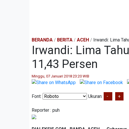
BERANDA
/
BERITA
/
ACEH
/
Irwandi: Lima Ta
Irwandi: Lima Tah
11,43 Persen
Minggu, 07 Januari 2018 23:20 WIB
Font:
Ukuran:
-
+
Reporter :
puh