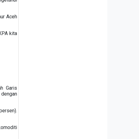
nur Aceh
KPA kita
h Garis
n dengan
ersen).
omoditi