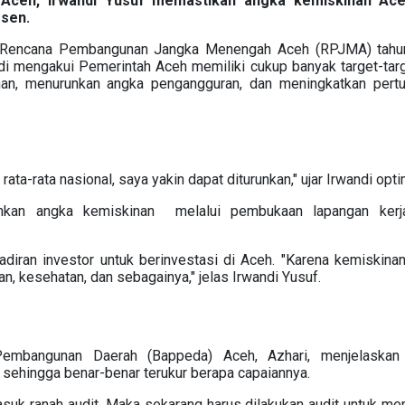
 Aceh, Irwandi Yusuf memastikan angka kemiskinan Ac
rsen.
 Rencana Pembangunan Jangka Menengah Aceh (RPJMA) tahu
di mengakui Pemerintah Aceh memiliki cukup banyak target-tar
nan, menurunkan angka pengangguran, dan meningkatkan pert
ta-rata nasional, saya yakin dapat diturunkan," ujar Irwandi opti
unkan angka kemiskinan melalui pembukaan lapangan kerja
diran investor untuk berinvestasi di Aceh. "Karena kemiskinan
n, kesehatan, dan sebagainya," jelas Irwandi Yusuf.
embangunan Daerah (Bappeda) Aceh, Azhari, menjelaskan
hingga benar-benar terukur berapa capaiannya.
suk ranah audit. Maka sekarang harus dilakukan audit untuk me