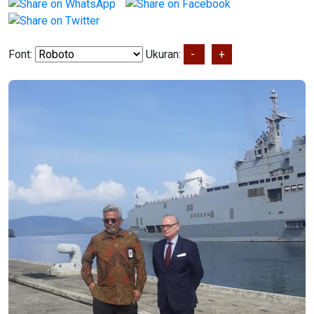
Font:
Ukuran:
-
+