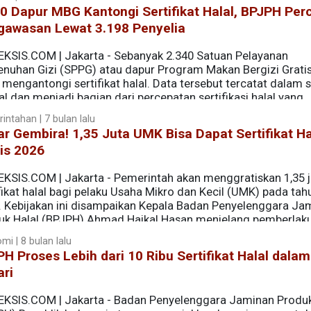
0 Dapur MBG Kantongi Sertifikat Halal, BPJPH Per
gawasan Lewat 3.198 Penyelia
EKSIS.COM | Jakarta - Sebanyak 2.340 Satuan Pelayanan
nuhan Gizi (SPPG) atau dapur Program Makan Bergizi Grati
 mengantongi sertifikat halal. Data tersebut tercatat dalam 
al dan menjadi bagian dari percepatan sertifikasi halal yang
n Produk Halal (BPJPH).
intahan | 7 bulan lalu
r Gembira! 1,35 Juta UMK Bisa Dapat Sertifikat Ha
is 2026
EKSIS.COM | Jakarta - Pemerintah akan menggratiskan 1,35 j
fikat halal bagi pelaku Usaha Mikro dan Kecil (UMK) pada tah
. Kebijakan ini disampaikan Kepala Badan Penyelenggara Ja
uk Halal (BPJPH) Ahmad Haikal Hasan menjelang pemberlak
 2026.
mi | 8 bulan lalu
H Proses Lebih dari 10 Ribu Sertifikat Halal dalam
ri
EKSIS.COM | Jakarta - Badan Penyelenggara Jaminan Produk