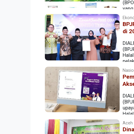
(BPO
yang
dan Nomor KS.01.01.2.06.24.05 (BPOM).
Ekono
BPJP
di 2
DIAL
(BPJ
Halal
pelak
Nasion
Pem
Aks
DIAL
(BPJP
upay
Hala
layanan sertifikasi halal reguler dan self
Aceh |
Din