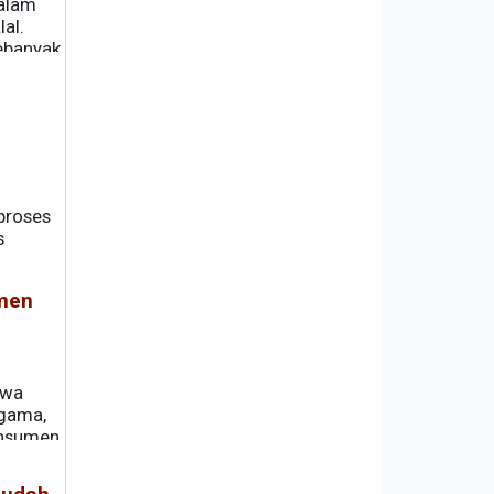
dalam
al.
sebanyak
 proses
s
umen
hwa
agama,
onsumen