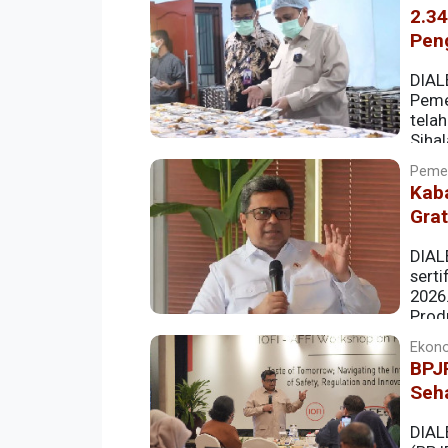
2.34
Pen
DIAL
Peme
telah
Sihal
dijalankan Badan Penyelenggara Jamina
Pemer
Kaba
Grat
DIAL
serti
2026
Prod
kewajiban sertifikasi halal pada Oktober
Ekono
BPJP
Seha
DIAL