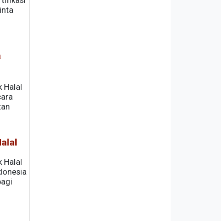
ifikasi
inta
a
 Halal
cara
tan
alal
 Halal
donesia
bagi