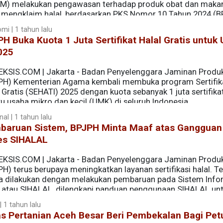
M) melakukan pengawasan terhadap produk obat dan maka
 mengklaim halal, berdasarkan PKS Nomor 10 Tahun 2024 (
mi | 1 tahun lalu
H Buka Kuota 1 Juta Sertifikat Halal Gratis untuk
025
EKSIS.COM | Jakarta - Badan Penyelenggara Jaminan Produk
PH) Kementerian Agama kembali membuka program Sertifik
 Gratis (SEHATI) 2025 dengan kuota sebanyak 1 juta sertifika
u usaha mikro dan kecil (UMK) di seluruh Indonesia.
al | 1 tahun lalu
baruan Sistem, BPJPH Minta Maaf atas Gangguan
es SIHALAL
EKSIS.COM | Jakarta - Badan Penyelenggara Jaminan Produk
H) terus berupaya meningkatkan layanan sertifikasi halal. Te
a dilakukan dengan melakukan pembaruan pada Sistem Info
l atau SIHALAL, dilengkapi panduan penggunaan SIHALAL un
 declare.
 1 tahun lalu
as Pertanian Aceh Besar Beri Pembekalan Bagi Pet