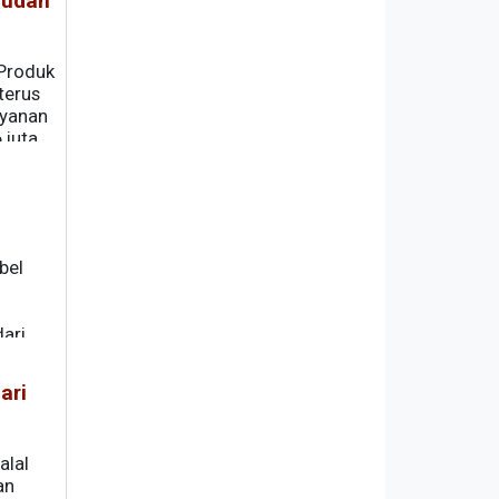
mudah
 Produk
terus
ayanan
 juta
bel
ari
ya
n
ari
alal
an