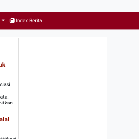
s
Index Berita
uk
siasi
ata.
bitkan
luruh
alal