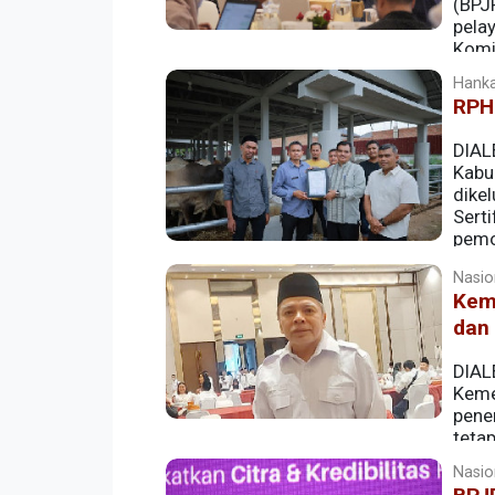
(BPJ
pelay
Komi
10.147 sertifikat halal berhasil diproses
Hanka
RPH 
DIAL
Kabu
dike
Serti
pemo
memenuhi standar keamanan, kebersiha
Nasion
Kem
dan
DIAL
Keme
pene
teta
dan memperkuat daya saing produk lokal
Nasion