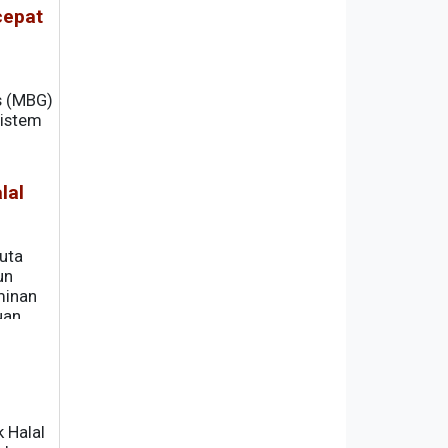
cepat
s (MBG)
sistem
lal
uta
un
minan
uan
 Halal