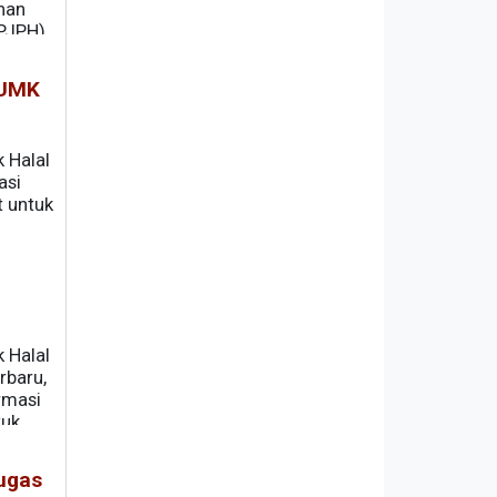
nan
BPJPH)
 UMK
 Halal
asi
t untuk
 Halal
rbaru,
rmasi
tuk
ugas