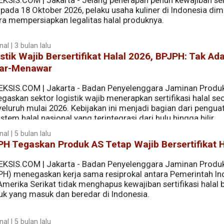
EKSIS.COM | Jakarta - Jelang penerapan penuh kewajiban sert
 pada 18 Oktober 2026, pelaku usaha kuliner di Indonesia dim
ra mempersiapkan legalitas halal produknya.
al | 3 bulan lalu
stik Wajib Bersertifikat Halal 2026, BPJPH: Tak Ad
ar-Menawar
EKSIS.COM | Jakarta - Badan Penyelenggara Jaminan Produk
askan sektor logistik wajib menerapkan sertifikasi halal se
eluruh mulai 2026. Kebijakan ini menjadi bagian dari pengua
stem halal nasional yang terintegrasi dari hulu hingga hilir.
al | 5 bulan lalu
H Tegaskan Produk AS Tetap Wajib Bersertifikat H
EKSIS.COM | Jakarta - Badan Penyelenggara Jaminan Produk
PH) menegaskan kerja sama resiprokal antara Pemerintah In
merika Serikat tidak menghapus kewajiban sertifikasi halal 
uk yang masuk dan beredar di Indonesia.
al | 5 bulan lalu