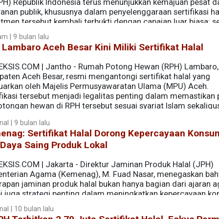
PH) Republik Indonesia terus menunjukkan kemajuan pesat 
anan publik, khususnya dalam penyelenggaraan sertifikasi hal
tmen tersebut kembali terbukti dengan capaian luar biasa: 
 hanya dalam satu hari.
m | 9 bulan lalu
Lambaro Aceh Besar Kini Miliki Sertifikat Halal
EKSIS.COM | Jantho - Rumah Potong Hewan (RPH) Lambaro,
paten Aceh Besar, resmi mengantongi sertifikat halal yang
luarkan oleh Majelis Permusyawaratan Ulama (MPU) Aceh.
fikasi tersebut menjadi legalitas penting dalam memastikan
tongan hewan di RPH tersebut sesuai syariat Islam sekaligu
n, dan kesehatan.
al | 9 bulan lalu
enag: Sertifikat Halal Dorong Kepercayaan Kons
 Daya Saing Produk Lokal
EKSIS.COM | Jakarta - Direktur Jaminan Produk Halal (JPH)
nterian Agama (Kemenag), M. Fuad Nasar, menegaskan ba
rapan jaminan produk halal bukan hanya bagian dari ajaran 
pi juga strategi penting dalam meningkatkan kepercayaan k
 di pasar global.
al | 10 bulan lalu