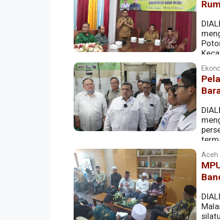
Rum
DIAL
meng
Poto
Keca
Ekono
Pela
Bar
DIAL
meng
pers
terma
Badan Penyelenggara Jaminan Produk H
Aceh |
MPU 
Ban
DIAL
Mala
sila