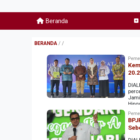
Beranda
BERANDA
/
/
Pemer
Keme
20.
DIAL
perc
Jami
Hingg
untuk 20.237 pelaku usaha mikro dan keci
Pemer
Indonesia.
BPJP
Seb