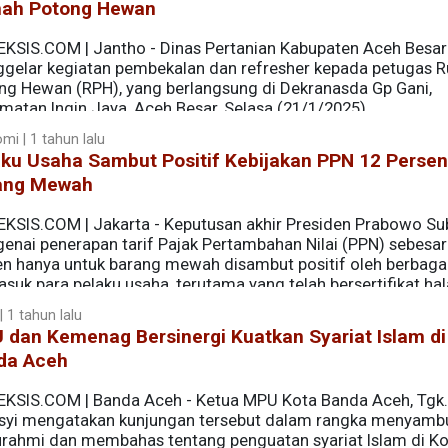
ah Potong Hewan
EKSIS.COM | Jantho - Dinas Pertanian Kabupaten Aceh Besar
gelar kegiatan pembekalan dan refresher kepada petugas 
ng Hewan (RPH), yang berlangsung di Dekranasda Gp Gani,
matan Ingin Jaya, Aceh Besar, Selasa (21/1/2025).
mi | 1 tahun lalu
ku Usaha Sambut Positif Kebijakan PPN 12 Persen
ang Mewah
EKSIS.COM | Jakarta - Keputusan akhir Presiden Prabowo Su
enai penerapan tarif Pajak Pertambahan Nilai (PPN) sebesar
en hanya untuk barang mewah disambut positif oleh berbagai
suk para pelaku usaha, terutama yang telah bersertifikat hala
alal (BPJPH).
 1 tahun lalu
dan Kemenag Bersinergi Kuatkan Syariat Islam di
da Aceh
EKSIS.COM | Banda Aceh - Ketua MPU Kota Banda Aceh, Tgk. 
syi mengatakan kunjungan tersebut dalam rangka menyamb
turahmi dan membahas tentang penguatan syariat Islam di K