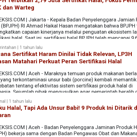
H Terbitkan 2,79 Juta Sertifikat Halal, Fokus Per
 dan Warteg
EKSIS.COM | Jakarta - Kepala Badan Penyelenggara Jamian
l (BPJPH) RI Ahmad Haikal Hasan mengatakan bahwa BPJPH 
ngkatkan capaian kinerjanya melalui penguatan ekosistem l
fikasi halal. Saat ini, sertifikasi halal BPJPH telah mencapai 9,6
sertifikat halal yang telah diterbitkan.
intahan | 1 tahun lalu
na Sertifikat Haram Dinilai Tidak Relevan, LP3H
san Matahari Perkuat Peran Sertifikasi Halal
EKSIS.COM | Aceh - Maraknya temuan produk makanan berla
l yang terkontaminasi unsur babi (porcine) kembali memantik
batan tentang efektivitas sistem sertifikasi produk halal di
nesia. Sejumlah pihak mengusulkan agar pemerintah beralih d
haram, dengan alasan pengawasan lebih mudah karena jumlahn
al | 1 tahun lalu
oleh Lembaga Pendamping Proses Produk Halal (LP3H) Yayasa
u Halal, Tapi Ada Unsur Babi! 9 Produk Ini Ditarik d
t tidak relevan dan berpotensi memecah konsumen muslim.
aran
EKSIS.COM | Aceh - Badan Penyelenggara Jaminan Produk H
PH) bekerja sama dengan Badan Pengawas Obat dan Makan