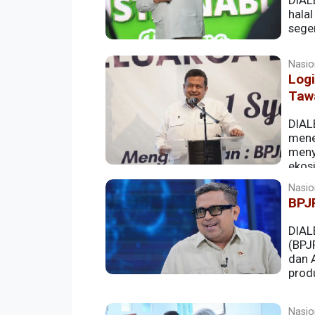
DIAL
halal
sege
Nasion
Logi
Taw
DIAL
meneg
meny
ekosi
Nasion
BPJP
DIAL
(BPJ
dan A
prod
Nasion