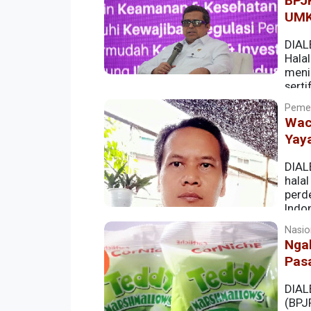
BPJP
UMK
DIAL
Hala
meni
serti
produk bersertifikat halal, dari 2,79 juta 
Pemer
Waca
Yaya
DIAL
hala
perde
Indo
sertifikasi halal ke pelabelan produk 
Nasion
terbatas. Namun, gagasan ini ditepis 
Ngak
Matahari, yang menilai wacana tersebu
Pas
DIAL
(BPJ