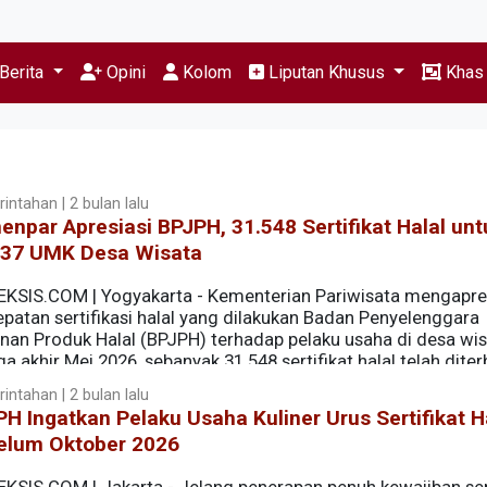
Berita
Opini
Kolom
Liputan Khusus
Kha
intahan | 2 bulan lalu
npar Apresiasi BPJPH, 31.548 Sertifikat Halal unt
237 UMK Desa Wisata
EKSIS.COM | Yogyakarta - Kementerian Pariwisata mengapre
epatan sertifikasi halal yang dilakukan Badan Penyelenggara
nan Produk Halal (BPJPH) terhadap pelaku usaha di desa wis
a akhir Mei 2026, sebanyak 31.548 sertifikat halal telah diter
l (UMK) yang tersebar di lebih dari seribu desa wisata di se
intahan | 2 bulan lalu
H Ingatkan Pelaku Usaha Kuliner Urus Sertifikat H
elum Oktober 2026