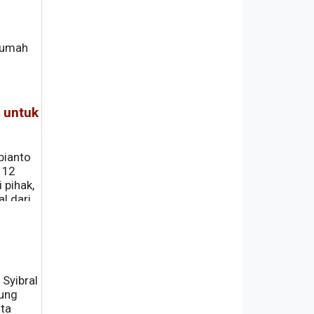
Rumah
 untuk
bianto
 12
 pihak,
l dari
Syibral
ung
ota