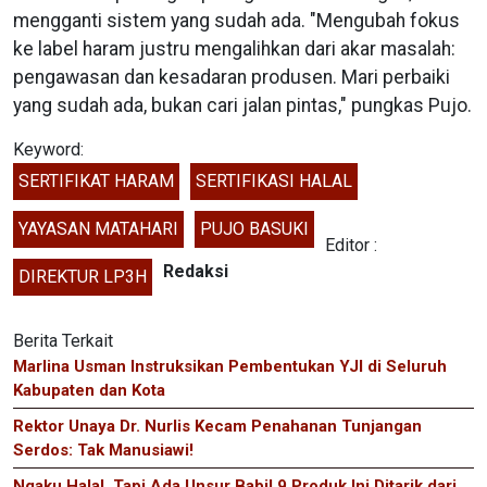
mengganti sistem yang sudah ada. "Mengubah fokus
ke label haram justru mengalihkan dari akar masalah:
pengawasan dan kesadaran produsen. Mari perbaiki
yang sudah ada, bukan cari jalan pintas," pungkas Pujo.
Keyword:
SERTIFIKAT HARAM
SERTIFIKASI HALAL
YAYASAN MATAHARI
PUJO BASUKI
Editor :
Redaksi
DIREKTUR LP3H
Berita Terkait
Marlina Usman Instruksikan Pembentukan YJI di Seluruh
Kabupaten dan Kota
Rektor Unaya Dr. Nurlis Kecam Penahanan Tunjangan
Serdos: Tak Manusiawi!
Ngaku Halal, Tapi Ada Unsur Babi! 9 Produk Ini Ditarik dari