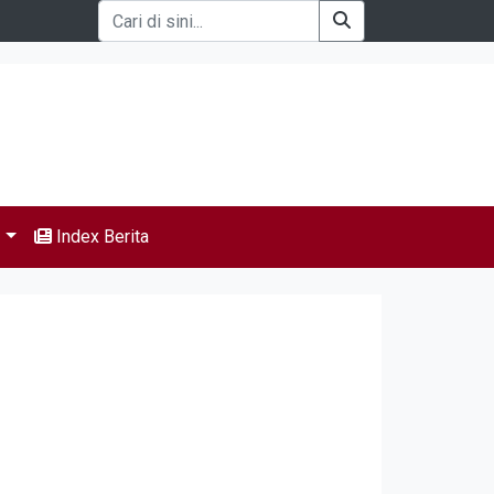
s
Index Berita