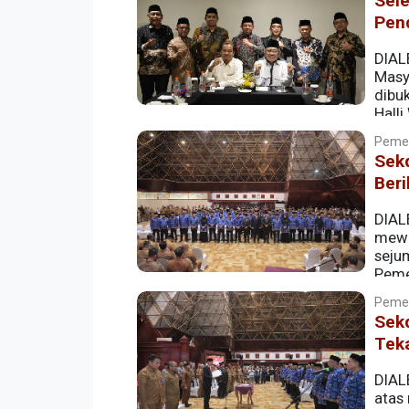
Sele
Pend
DIAL
Masy
dibuk
Hall
Pemer
Sekd
Beri
DIALE
mewa
seju
Peme
Aceh, Selasa (12/5/2026).
Pemer
‎Sek
Tek
DIAL
atas