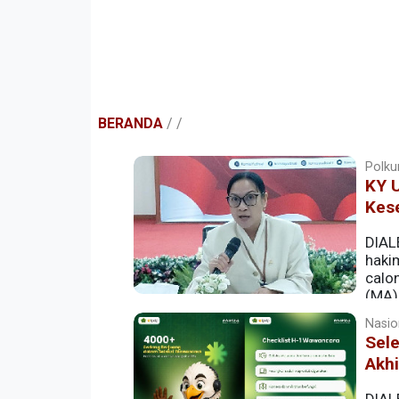
BERANDA
/
/
Polkum
KY 
Kes
DIAL
haki
calo
(MA) 
Nasion
Sel
Akhi