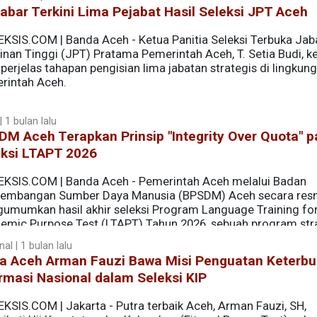
Kabar Terkini Lima Pejabat Hasil Seleksi JPT Aceh
EKSIS.COM | Banda Aceh - Ketua Panitia Seleksi Terbuka Jab
inan Tinggi (JPT) Pratama Pemerintah Aceh, T. Setia Budi, k
erjelas tahapan pengisian lima jabatan strategis di lingkun
rintah Aceh.
 1 bulan lalu
M Aceh Terapkan Prinsip "Integrity Over Quota" 
eksi LTAPT 2026
EKSIS.COM | Banda Aceh - Pemerintah Aceh melalui Badan
embangan Sumber Daya Manusia (BPSDM) Aceh secara res
umumkan hasil akhir seleksi Program Language Training fo
emic Purpose Test (LTAPT) Tahun 2026, sebuah program str
g diproyeksikan sebagai "Jembatan Menuju Dunia" bagi put
al | 1 bulan lalu
ndidikan ke jenjang magister (S2) dan doktoral (S3) pada pe
ra Aceh Arman Fauzi Bawa Misi Penguatan Keterb
rmasi Nasional dalam Seleksi KIP
KSIS.COM | Jakarta - Putra terbaik Aceh, Arman Fauzi, SH,