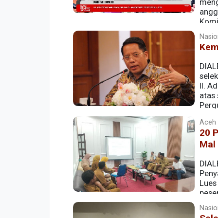
mengi
angg
Komis
(24/6/2026).
Nasion
Kem
DIAL
selek
II. A
atas
Perg
Kemenag Buka Pendaftaran Seleksi Enam 
Aceh |
20 P
Mal
DIAL
Peny
Lues
pese
Nasion