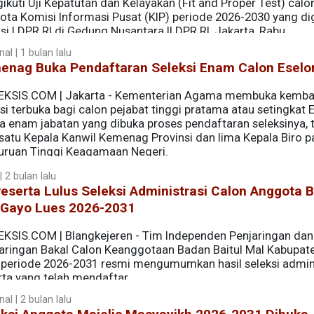
kuti Uji Kepatutan dan Kelayakan (Fit and Proper Test) calo
ota Komisi Informasi Pusat (KIP) periode 2026-2030 yang di
i I DPR RI di Gedung Nusantara II DPR RI, Jakarta, Rabu
al | 1 bulan lalu
enag Buka Pendaftaran Seleksi Enam Calon Eselon
EKSIS.COM | Jakarta - Kementerian Agama membuka kemba
si terbuka bagi calon pejabat tinggi pratama atau setingkat 
da enam jabatan yang dibuka proses pendaftaran seleksinya, t
 satu Kepala Kanwil Kemenag Provinsi dan lima Kepala Biro 
uruan Tinggi Keagamaan Negeri.
Calon Eselon II, Ini Syaratnya
 2 bulan lalu
eserta Lulus Seleksi Administrasi Calon Anggota B
 Gayo Lues 2026-2031
EKSIS.COM | Blangkejeren - Tim Independen Penjaringan dan
aringan Bakal Calon Keanggotaan Badan Baitul Mal Kabupat
 periode 2026-2031 resmi mengumumkan hasil seleksi admini
rta yang telah mendaftar.
al | 2 bulan lalu