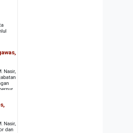
ta
hlul
gawas,
 Nasir,
jabatan
ngan
bernur
s,
 Nasir,
or dan