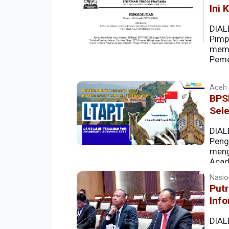
Ini 
DIAL
Pimp
memp
Peme
Aceh |
BPSD
Sel
DIAL
Peng
meng
Acad
pengembangan sumber daya manusia yan
Nasion
putri terbaik Aceh untuk melanjutkan pe
Put
tinggi bereputasi internasional.
Info
DIALE