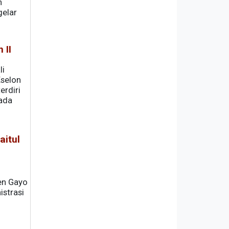
n
gelar
 II
li
Eselon
erdiri
pada
aitul
en Gayo
strasi