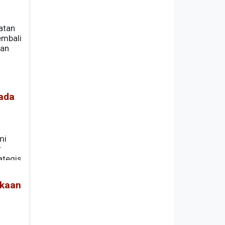
atan
embali
gan
pada
mi
r
ategis
ra-
rguruan
ukaan