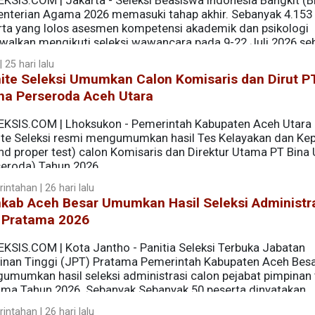
EKSIS.COM | Jakarta - Seleksi Beasiswa Indonesia Bangkit (B
nterian Agama 2026 memasuki tahap akhir. Sebanyak 4.153
rta yang lolos asesmen kompetensi akademik dan psikologi
dwalkan mengikuti seleksi wawancara pada 9-22 Juli 2026 se
 25 hari lalu
ite Seleksi Umumkan Calon Komisaris dan Dirut P
ha Perseroda Aceh Utara
EKSIS.COM | Lhoksukon - Pemerintah Kabupaten Aceh Utara 
te Seleksi resmi mengumumkan hasil Tes Kelayakan dan Ke
and proper test) calon Komisaris dan Direktur Utama PT Bina
seroda) Tahun 2026.
intahan | 26 hari lalu
kab Aceh Besar Umumkan Hasil Seleksi Administr
 Pratama 2026
EKSIS.COM | Kota Jantho - Panitia Seleksi Terbuka Jabatan
inan Tinggi (JPT) Pratama Pemerintah Kabupaten Aceh Besa
umumkan hasil seleksi administrasi calon pejabat pimpinan 
ama Tahun 2026. Sebanyak Sebanyak 50 peserta dinyatakan
ak mengikuti tahapan seleksi kompetensi (Assessment Cente
intahan | 26 hari lalu