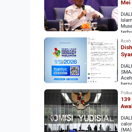
Mei
DIAL
Isla
Musa
terb
Aceh |
Dish
Sya
DIAL
SMA/
Aceh
berp
Lintas dan Angkutan Jalan (LLAJ) Tahun
Polkum
139
Awa
DIAL
calo
(MA) 