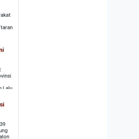
rakat
ftaran
ni
t
vinsi
n Lalu
si
139
gung
calon