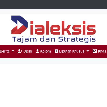
Berita
Opini
Kolom
Liputan Khusus
Kha