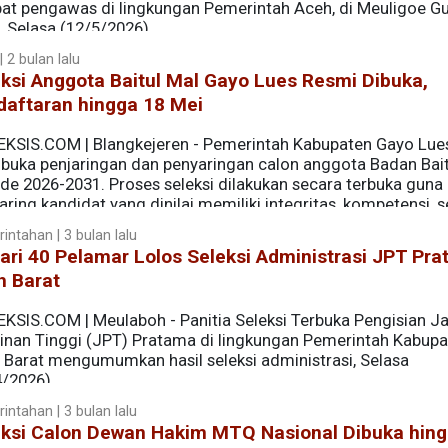
bat pengawas di lingkungan Pemerintah Aceh, di Meuligoe G
, Selasa (12/5/2026).
 2 bulan lalu
ra asisten Sekda Aceh, Staf Ahli Gubernur, Kepala SKPA, Kepala
ksi Anggota Baitul Mal Gayo Lues Resmi Dibuka,
 di lingkungan Pemerintah Aceh.
daftaran hingga 18 Mei
EKSIS.COM | Blangkejeren - Pemerintah Kabupaten Gayo Lue
uka penjaringan dan penyaringan calon anggota Badan Bait
ode 2026-2031. Proses seleksi dilakukan secara terbuka guna
ring kandidat yang dinilai memiliki integritas, kompetensi, s
slam dan kekhususan Aceh.
intahan | 3 bulan lalu
ari 40 Pelamar Lolos Seleksi Administrasi JPT Pr
h Barat
EKSIS.COM | Meulaboh - Panitia Seleksi Terbuka Pengisian J
inan Tinggi (JPT) Pratama di lingkungan Pemerintah Kabup
 Barat mengumumkan hasil seleksi administrasi, Selasa
4/2026).
intahan | 3 bulan lalu
eksi Calon Dewan Hakim MTQ Nasional Dibuka hing