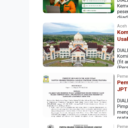
DIAL
Keme
pese
dija
penentu penerima beasiswa.
Aceh |
Kom
Usa
DIAL
Komi
(fit 
(Per
Pemer
Pem
JPT
DIAL
Pimp
meng
prat
memenuhi syarat administrasi dan berh
Pemer