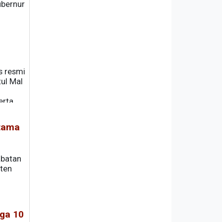
ubernur
 Biro,
s resmi
ul Mal
erta
atama
abatan
aten
ga 10