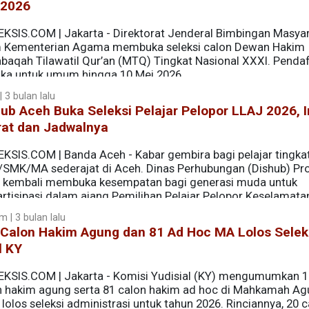
 2026
EKSIS.COM | Jakarta - Direktorat Jenderal Bimbingan Masya
m Kementerian Agama membuka seleksi calon Dewan Hakim
baqah Tilawatil Qur’an (MTQ) Tingkat Nasional XXXI. Penda
uka untuk umum hingga 10 Mei 2026.
 3 bulan lalu
ub Aceh Buka Seleksi Pelajar Pelopor LLAJ 2026, I
rat dan Jadwalnya
EKSIS.COM | Banda Aceh - Kabar gembira bagi pelajar tingka
SMK/MA sederajat di Aceh. Dinas Perhubungan (Dishub) Pro
 kembali membuka kesempatan bagi generasi muda untuk
artisipasi dalam ajang Pemilihan Pelajar Pelopor Keselamata
 2026.
 | 3 bulan lalu
 Calon Hakim Agung dan 81 Ad Hoc MA Lolos Selek
l KY
EKSIS.COM | Jakarta - Komisi Yudisial (KY) mengumumkan 
n hakim agung serta 81 calon hakim ad hoc di Mahkamah A
lolos seleksi administrasi untuk tahun 2026. Rinciannya, 20 