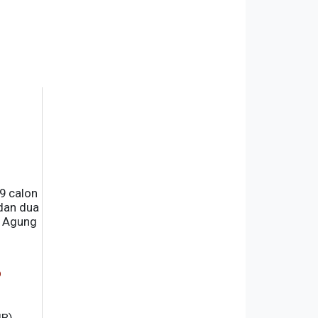
9 calon
dan dua
h Agung
p