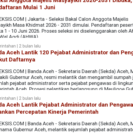
ksi Anggota Majelis Masyayikh 2026-2031 Dibuka,
aftaran Mulai 1 Juni
EKSIS.COM | Jakarta - Seleksi Bakal Calon Anggota Majelis
ayikh Masa Khidmat 2026 - 2031 dimulai. Pendaftaran peser
a 1 - 10 Juni 2026. Proses seleksi ini diselenggarakan oleh A
i Wal Aqdi (AHWA).
intahan | 2 bulan lalu
a Aceh Lantik 120 Pejabat Administrator dan Pen
kut Daftarnya
KSIS.COM | ‎Banda Aceh - Sekretaris Daerah (Sekda) Aceh, M.
kili Gubernur Aceh, resmi melantik dan mengambil sumpah 
mlah pejabat administrator serta pejabat pengawas di lingku
rintah Aceh. Prosesi pelantikan berlangsung di Meuligoe Gu
intahan | 2 bulan lalu
da Aceh Lantik Pejabat Administrator dan Pengawa
ankan Percepatan Kinerja Pemerintah
EKSIS.COM | Banda Aceh - Sekretaris Daerah (Sekda) Aceh, M.
 nama Gubernur Aceh, melantik sejumlah pejabat administrat