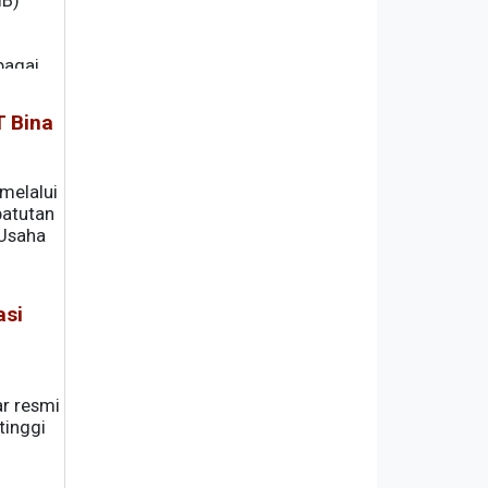
IB)
bagai
T Bina
melalui
patutan
 Usaha
asi
r resmi
tinggi
r).