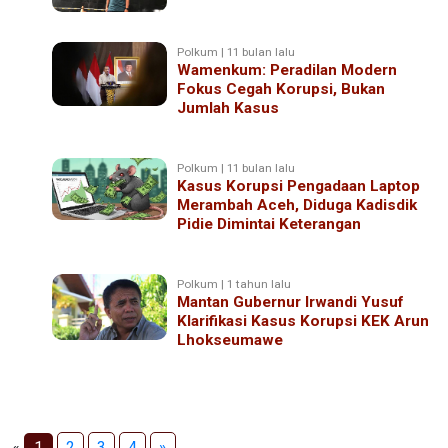
Polkum | 11 bulan lalu
Wamenkum: Peradilan Modern
Fokus Cegah Korupsi, Bukan
Jumlah Kasus
Polkum | 11 bulan lalu
Kasus Korupsi Pengadaan Laptop
Merambah Aceh, Diduga Kadisdik
Pidie Dimintai Keterangan
Polkum | 1 tahun lalu
Mantan Gubernur Irwandi Yusuf
Klarifikasi Kasus Korupsi KEK Arun
Lhokseumawe
«
1
2
3
4
»