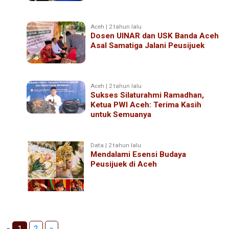
Aceh | 2 tahun lalu
Dosen UINAR dan USK Banda Aceh
Asal Samatiga Jalani Peusijuek
Aceh | 2 tahun lalu
Sukses Silaturahmi Ramadhan,
Ketua PWI Aceh: Terima Kasih
untuk Semuanya
Data | 2 tahun lalu
Mendalami Esensi Budaya
Peusijuek di Aceh
«
1
2
»