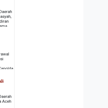
 Daerah
Basyah,
diran
tama.
 harapan
rawal
si
 Kapolda
 di
li
 Daerah
da Aceh