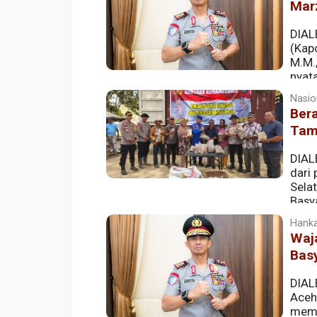
Marz
DIAL
(Kapo
M.M.
nyata
Keputusan memercayakan jabatan terting
Nasion
baru untuk membangun hubungan yang lebi
Bera
Tam
DIAL
dari
Selat
Basy
Sulsel berjanji mengirimkan hasil laut
Hanka
Kabupaten Aceh Tamiang.
Waja
Bas
DIAL
Aceh,
memp