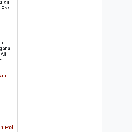
i Ali
n Pos
bu
genal
Ali
t
ngan
kan
n Pol.