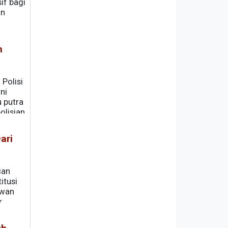
if bagi
an
h
Polisi
ni
u putra
olisian
yang
ari
ian
itusi
ewan
r