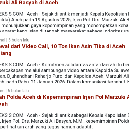
uki Ali Basyah di Aceh
EKSIS.COM | Aceh - Sejak dilantik menjadi Kepala Kepolisian
lda) Aceh pada 19 Agustus 2025, Irjen Pol. Drs. Marzuki Ali 
, menunjukkan gaya kepemimpinan yang menempatkan keha
 aparat kepolisian di tengah masyarakat sebagai prioritas u
gi di jajaran Polda Aceh kepada putra daerah ini disambut
al | 5 bulan lalu
h kuat antara institusi polisi dengan publik Aceh.
wal dari Video Call, 10 Ton Ikan Asin Tiba di Aceh
iang
EKSIS.COM | Aceh - Komitmen solidaritas antardaerah itu be
 percakapan melalui sambungan video antara Kapolda Sulawe
an, Djuhandhani Raharjo Puro, dan Kapolda Aceh, Marzuki Ali
ah, pada Rabu, 21 Januari 2026. Dalam komunikasi tersebut,
 khas daerahnya untuk membantu warga terdampak banjir besar
m | 6 bulan lalu
h Polda Aceh di Kepemimpinan Irjen Pol Marzuki A
yah
EKSIS.COM | Aceh - Sejak dilantik sebagai Kepala Kepolisian
 Irjen Pol. Drs. Marzuki Ali Basyah, M.M., kepemimpinan Pol
erlihatkan arah yang tegas namun adaptif.