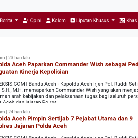
Berita
Opini
Kolom
Liputan Khusus
Kha
m | 23 hari lalu
olda Aceh Paparkan Commander Wish sebagai P
uatan Kinerja Kepolisian
EKSIS.COM | Banda Aceh - Kapolda Aceh Irjen Pol. Ruddi Set
K., S.H., M.H. memaparkan Commander Wish yang akan menja
man arah kebijakan dan pelaksanaan tugas bagi seluruh pers
a Aceh dan jajaran Polres.
m | 24 hari lalu
n dalam kegiatan yang berlangsung di Gedung Presisi Pold
lda Aceh Pimpin Sertijab 7 Pejabat Utama dan 9
lres Jajaran Polda Aceh