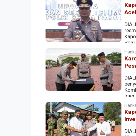
Kapo
Ace
DIALE
resmi
Kapo
Polri
Hanka
Kar
Pes
DIAL
peny
Komb
Irjen
(29/6/2026).
Hanka
Kap
Inve
DIAL