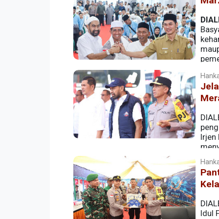
Mar
Indonesia.
DIAL
Basy
keha
maupu
peme
Hanka
Jela
Mer
DIAL
penga
Irjen
meny
ketertiban masyarakat tetap kondusif 
Hanka
Pan
Kel
DIAL
Idul 