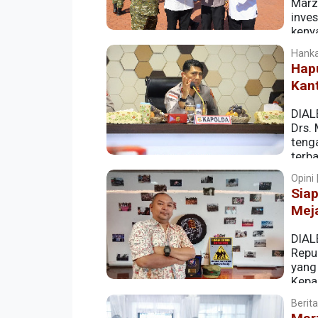
Marz
inve
keny
Hanka
Hap
Kan
DIAL
Drs. 
tenga
terb
(Akpol) 1991 ini dinilai sangat sukse
Opini 
humanis, visioner, dan berakar kuat pada 
Sia
Mej
DIALE
Repu
yang
Kepa
Kapolri. Namun Aceh bukanlah daerah y
Berita
pergantian Kapolda memiliki dimensi poli