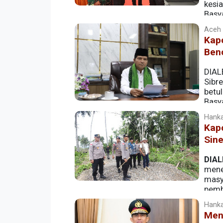
kesi
Basy
Pelayanan Bandara Sultan Iskandar Mud
Aceh |
Kap
Benc
DIALE
Sibr
betu
Basya
memberi bantuan penanganan pascabanjir
Hanka
memaksimalkan seluruh sumber daya di
Kap
cepat dan terkoordinasi.
Sine
DIAL
mene
masy
pemb
Hanka
Meng