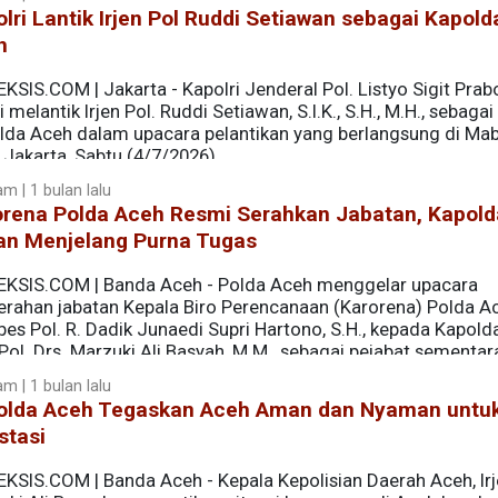
lri Lantik Irjen Pol Ruddi Setiawan sebagai Kapold
h
KSIS.COM | Jakarta - Kapolri Jenderal Pol. Listyo Sigit Pra
 melantik Irjen Pol. Ruddi Setiawan, S.I.K., S.H., M.H., sebagai
lda Aceh dalam upacara pelantikan yang berlangsung di Ma
, Jakarta, Sabtu (4/7/2026).
m | 1 bulan lalu
orena Polda Aceh Resmi Serahkan Jabatan, Kapold
an Menjelang Purna Tugas
EKSIS.COM | Banda Aceh - Polda Aceh menggelar upacara
erahan jabatan Kepala Biro Perencanaan (Karorena) Polda Ac
es Pol. R. Dadik Junaedi Supri Hartono, S.H., kepada Kapold
 Pol. Drs. Marzuki Ali Basyah, M.M., sebagai pejabat sementar
m | 1 bulan lalu
olda Aceh Tegaskan Aceh Aman dan Nyaman untu
stasi
EKSIS.COM | Banda Aceh - Kepala Kepolisian Daerah Aceh, Irj