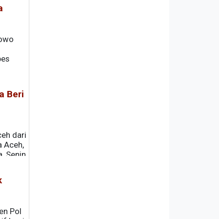
a
bowo
bes
a Beri
eh dari
a Aceh,
a, Senin
k
en Pol