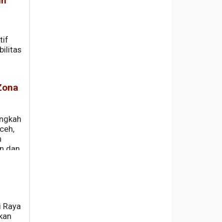
uh
tif
ilitas
Zona
angkah
ceh,
h
an dan
i Raya
ikan