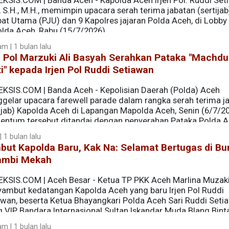
EKSIS.COM | Banda Aceh - Kapolda Aceh Irjen Pol. Ruddi Set
., S.H., M.H., memimpin upacara serah terima jabatan (sertijab
bat Utama (PJU) dan 9 Kapolres jajaran Polda Aceh, di Lobby
lda Aceh, Rabu (15/7/2026).
m | 1 bulan lalu
n Pol Marzuki Ali Basyah Serahkan Pataka "Machd
o Krisdiyanto, S.I.K., mengatakan, upacara sertijab merup
i" kepada Irjen Pol Ruddi Setiawan
olri Nomor ST/1335/VI/KEP/2026 hingga ST/1341/VI/KEP/2026
tian dari dan pengangkatan dalam jabatan di lingkungan Pol
EKSIS.COM | Banda Aceh - Kepolisian Daerah (Polda) Aceh
gelar upacara farewell parade dalam rangka serah terima j
tijab) Kapolda Aceh di Lapangan Mapolda Aceh, Senin (6/7/20
ntum tersebut ditandai dengan penyerahan Pataka Polda 
umnya, Irjen Pol. Drs. Marzuki Ali Basyah, M.M., kepada Kap
 1 bulan lalu
n, S.I.K., S.H., M.H., sebagai simbol estafet kepemimpinan da
but Kapolda Baru, Kak Na: Selamat Bertugas di Bu
 Polda Aceh.
ambi Mekah
EKSIS.COM | Aceh Besar - Ketua TP PKK Aceh Marlina Muzakir
ambut kedatangan Kapolda Aceh yang baru Irjen Pol Ruddi
awan, beserta Ketua Bhayangkari Polda Aceh Sari Ruddi Setia
g VIP Bandara Internasional Sultan Iskandar Muda Blang Bint
m | 1 bulan lalu