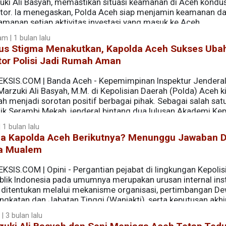
uki Ali Basyah, memastikan situasi keamanan di Aceh kondus
stor. Ia menegaskan, Polda Aceh siap menjamin keamanan d
amanan setiap aktivitas investasi yang masuk ke Aceh.
m | 1 bulan lalu
us Stigma Menakutkan, Kapolda Aceh Sukses Uba
tor Polisi Jadi Rumah Aman
EKSIS.COM | Banda Aceh - Kepemimpinan Inspektur Jenderal 
Marzuki Ali Basyah, M.M. di Kepolisian Daerah (Polda) Aceh ki
h menjadi sorotan positif berbagai pihak. Sebagai salah sat
aik Serambi Mekah, jenderal bintang dua lulusan Akademi Kep
s membawa perubahan besar lewat pendekatan kepemimpinan 
| 1 bulan lalu
nilai kearifan lokal.
pa Kapolda Aceh Berikutnya? Menunggu Jawaban D
a Mualem
KSIS.COM | Opini - Pergantian pejabat di lingkungan Kepolis
blik Indonesia pada umumnya merupakan urusan internal inst
 ditentukan melalui mekanisme organisasi, pertimbangan D
ngkatan dan Jabatan Tinggi (Wanjakti), serta keputusan akhi
ang sepenuhnya mengikuti pola tersebut. Di Tanah Rencong,
 | 3 bulan lalu
tik dan historis yang berbeda dibandingkan provinsi lain di