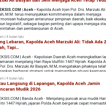
zuki Ali Basyah dan Seni Menjaga Aceh Tetap Ted
EKSIS.COM | Aceh -
Kapolda Aceh Irjen Pol. Drs. Marzuki Ali
ah, M.M. terus menunjukkan komitmennya dalam menjaga
rmonisan hubungan antarunsur pimpinan daerah, baik ekseku
n legislatif, sebagai bagian penting dari upaya menjaga stab
rintahan dan pembangunan di Aceh.
m | 4 bulan lalu
ng Lebaran, Kapolda Aceh Marzuki Ali: Tidak Ada 
ah, Tapi…
EKSIS.COM | Aceh - Kepolisian Daerah Aceh meningkatkan l
manan menjelang Hari Raya Idulfitri 1447 Hijriah. Kapolda A
 Pol. Drs. Marzuki Ali Basyah, M.M, mengatakan pihaknya tela
iapkan berbagai strategi untuk memastikan situasi keaman
selama periode mudik dan perayaan hari keagamaan.
m | 4 bulan lalu
tau Langsung di Lapangan, Kapolda Aceh Jamin
ancaran Mudik 2026
EKSIS.COM | Banda Aceh - Menjelang puncak arus mudik Har
Fitri 1447 Hijriah, jajaran Polda Aceh bergerak cepat memast