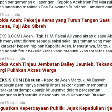
apan pengamanan di lapangan. Kapolda Aceh Irjen Pol Marzuk
ah langsung meninjau Pos Pelayanan Bundaran Lambaro da
a.
 5 bulan lalu
olda Aceh: Pekerja Keras yang Turun Tangan Saat
ana, Puji Abu Sibreh
KSIS.COM | Aceh - Tgk. H. M. Faisal Ali yang akrab disapa A
eh menyebut dirinya sebagai saksi sekaligus teman yang men
l karakter kepemimpinan Kapolda Aceh. Menurutnya, Marzuki 
h adalah figur pekerja keras yang menunjukkan totalitas saa
 dan longsor, mulai dari turun langsung ke lapangan,
m | 5 bulan lalu
 Polda Aceh, hingga memastikan korban mendapat pertolo
olda Aceh Tinjau Jembatan Bailey Jeunieb, Tekan
rgi Pulihkan Akses Warga
EKSIS.COM | Bireuen -
Kapolda Aceh Marzuki Ali Basyah
gaskan pentingnya sinergi lintas sektor dalam membantu
arakat terdampak banjir, khususnya dalam percepatan
angunan infrastruktur penghubung di Kabupaten Bireuen.
m | 5 bulan lalu
uatkan Kepercayaan Publik: Jejak Kepedulian Irje