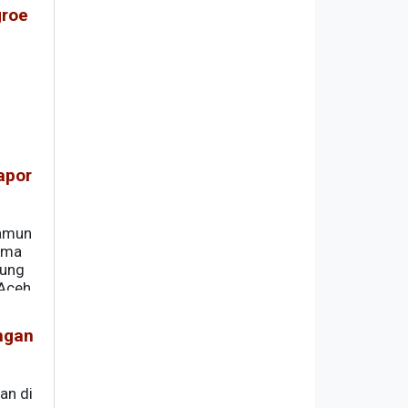
groe
apor
namun
tama
rung
 Aceh.
ngan
an di