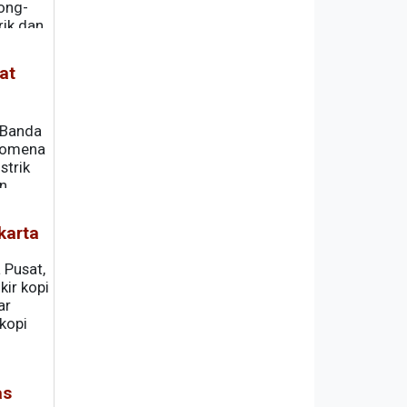
ong-
rik dan
at
 Banda
enomena
strik
an
karta
 Pusat,
kir kopi
ar
kopi
as