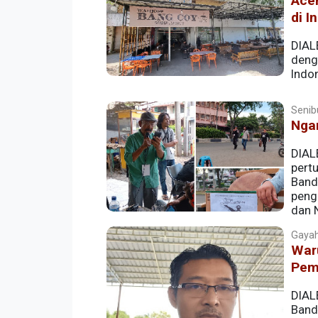
Ace
di I
DIAL
denga
Indon
Senib
Nga
DIAL
pert
Band
peng
dan 
Gayahi
War
Pem
DIAL
Band