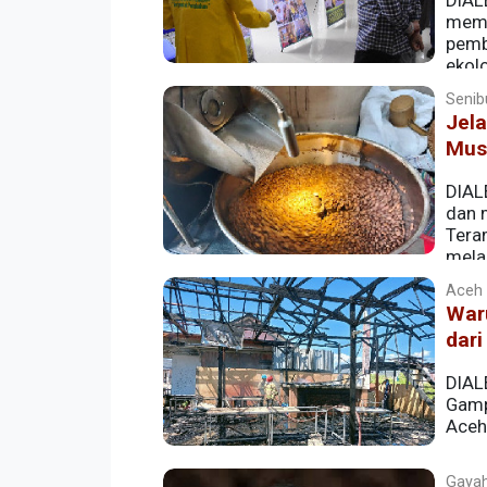
DIAL
memb
pemb
ekol
dilaksanakan di Aula Gedung Haji dan U
Senib
Jel
Mus
DIAL
dan 
Tera
mela
Gayo di kawasan Peunayong, Banda Aceh
Aceh |
Waru
dari
DIAL
Gamp
Aceh
Gayahi