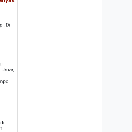
banyak
i. Di
ar
u Umar,
ompo
di
t