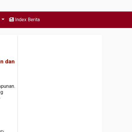
s
Index Berita
an dan
mpunan.
ng
p