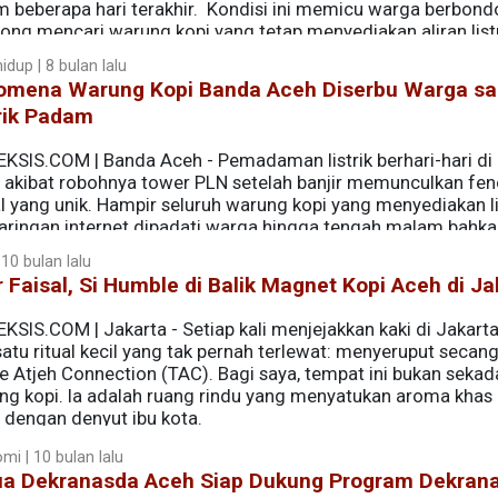
m beberapa hari terakhir. Kondisi ini memicu warga berbond
ong mencari warung kopi yang tetap menyediakan aliran list
dup | 8 bulan lalu
omena Warung Kopi Banda Aceh Diserbu Warga sa
rik Padam
EKSIS.COM | Banda Aceh - Pemadaman listrik berhari-hari di
 akibat robohnya tower PLN setelah banjir memunculkan f
l yang unik. Hampir seluruh warung kopi yang menyediakan li
jaringan internet dipadati warga hingga tengah malam bahk
 10 bulan lalu
 Faisal, Si Humble di Balik Magnet Kopi Aceh di Ja
KSIS.COM | Jakarta - Setiap kali menjejakkan kaki di Jakarta
atu ritual kecil yang tak pernah terlewat: menyeruput secang
e Atjeh Connection (TAC). Bagi saya, tempat ini bukan sekad
ng kopi. Ia adalah ruang rindu yang menyatukan aroma khas 
 dengan denyut ibu kota.
mi | 10 bulan lalu
ua Dekranasda Aceh Siap Dukung Program Dekran