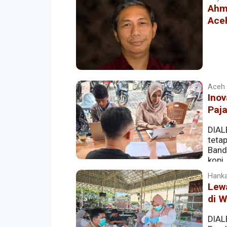
Ahm
Ace
Aceh |
Inov
Paja
DIAL
teta
Band
kopi,
Hanka
Lew
di W
DIAL