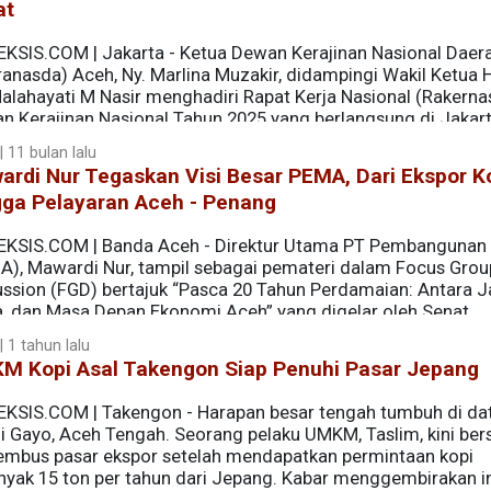
at
EKSIS.COM | Jakarta - Ketua Dewan Kerajinan Nasional Daer
ranasda) Aceh, Ny. Marlina Muzakir, didampingi Wakil Ketua 
Malahayati M Nasir menghadiri Rapat Kerja Nasional (Rakerna
n Kerajinan Nasional Tahun 2025 yang berlangsung di Jakart
 11 bulan lalu
rdi Nur Tegaskan Visi Besar PEMA, Dari Ekspor K
gga Pelayaran Aceh - Penang
EKSIS.COM | Banda Aceh - Direktur Utama PT Pembangunan
A), Mawardi Nur, tampil sebagai pemateri dalam Focus Grou
ussion (FGD) bertajuk “Pasca 20 Tahun Perdamaian: Antara Ja
a, dan Masa Depan Ekonomi Aceh” yang digelar oleh Senat
nin (8/9/25) bertempat di UIN Ar Raniry, Banda Aceh.
 1 tahun lalu
M Kopi Asal Takengon Siap Penuhi Pasar Jepang
EKSIS.COM | Takengon - Harapan besar tengah tumbuh di da
gi Gayo, Aceh Tengah. Seorang pelaku UMKM, Taslim, kini ber
mbus pasar ekspor setelah mendapatkan permintaan kopi
nyak 15 ton per tahun dari Jepang. Kabar menggembirakan i