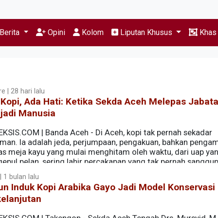
Berita
Opini
Kolom
Liputan Khusus
Kha
e | 28 hari lalu
Kopi, Ada Hati: Ketika Sekda Aceh Melepas Jabat
jadi Manusia
EKSIS.COM | Banda Aceh - Di Aceh, kopi tak pernah sekadar
man. Ia adalah jeda, perjumpaan, pengakuan, bahkan penga
tas meja kayu yang mulai menghitam oleh waktu, dari uap ya
epul pelan, sering lahir percakapan yang tak pernah sanggu
 1 bulan lalu
n Induk Kopi Arabika Gayo Jadi Model Konservasi
elanjutan