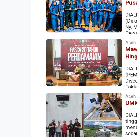
Pus
DIAL
(Dek
Ny. 
Dewa
Aceh |
Mawa
Hin
DIAL
(PEM
Disc
Fakt
Mahasiswa (SEMA) UIN Ar-Raniry pada Se
Aceh |
UMK
DIAL
ting
mene
seba