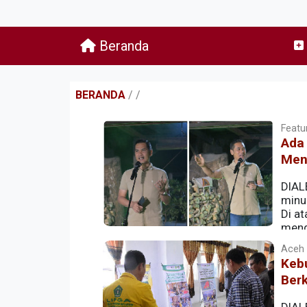
Beranda
BERANDA
/
/
Featur
Ada 
Men
DIAL
minu
Di a
meng
diselesaikan ruang-ruang rapat.
Aceh |
Kebu
Berk