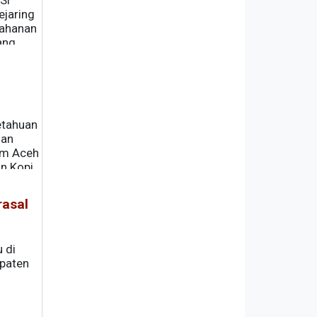
Si
jaring
tahanan
ang
etahuan
gan
eum Aceh
n Kopi
rasal
 di
paten