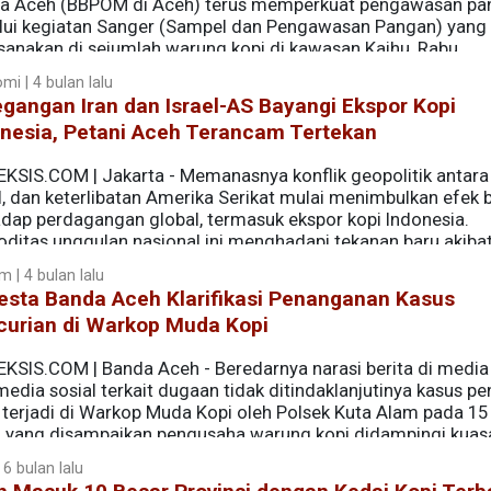
a Aceh (BBPOM di Aceh) terus memperkuat pengawasan pa
lui kegiatan Sanger (Sampel dan Pengawasan Pangan) yang
ksanakan di sejumlah warung kopi di kawasan Kajhu, Rabu
mi | 4 bulan lalu
gangan Iran dan Israel-AS Bayangi Ekspor Kopi
onesia, Petani Aceh Terancam Tertekan
EKSIS.COM | Jakarta - Memanasnya konflik geopolitik antara 
l, dan keterlibatan Amerika Serikat mulai menimbulkan efek 
adap perdagangan global, termasuk ekspor kopi Indonesia.
ditas unggulan nasional ini menghadapi tekanan baru akiba
energi, serta ketidakpastian pasar internasional.
 | 4 bulan lalu
esta Banda Aceh Klarifikasi Penanganan Kasus
curian di Warkop Muda Kopi
EKSIS.COM | Banda Aceh - Beredarnya narasi berita di media
edia sosial terkait dugaan tidak ditindaklanjutinya kasus pe
 terjadi di Warkop Muda Kopi oleh Polsek Kuta Alam pada 15
, yang disampaikan pengusaha warung kopi didampingi kuas
lan tidak profesional polisi kepada Divisi Profesi dan Pen
 6 bulan lalu
h melakukan klarifikasi.