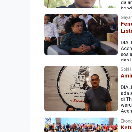
dala
bond
akses internet.
Gayahi
Fen
List
DIAL
Aceh
sosia
dan 
menjelang subuh.
Soki |
Amir
DIALE
ada s
di Th
waru
Aceh
Ekono
Ket