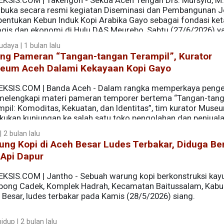
EKSIS.COM | Takengon - Sekda Aceh Tengah Drs. Mursyid, M.
uka secara resmi kegiatan Diseminasi dan Pembangunan Je
entukan Kebun Induk Kopi Arabika Gayo sebagai fondasi ke
ogis dan ekonomi di Hulu DAS Meurebo, Sabtu (27/6/2026) y
mrah, Paya Ilang Takengon.
udaya | 1 bulan lalu
ang Pameran “Tangan-tangan Terampil”, Kurator
eum Aceh Dalami Kekayaan Kopi Gayo
EKSIS.COM | Banda Aceh - Dalam rangka memperkaya peng
melengkapi materi pameran temporer bertema “Tangan-tan
mpil: Komoditas, Kekuatan, dan Identitas”, tim kurator Mus
kukan kunjungan ke salah satu toko pengolahan dan penjuala
, pada Rabu (10/6/2026).
 2 bulan lalu
ng Kopi di Aceh Besar Ludes Terbakar, Diduga Be
 Api Dapur
EKSIS.COM | Jantho - Sebuah warung kopi berkonstruksi kayu
ong Cadek, Komplek Hadrah, Kecamatan Baitussalam, Kabu
 Besar, ludes terbakar pada Kamis (28/5/2026) siang.
dup | 2 bulan lalu