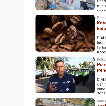
Band
mela
dila
(8/4/2026).
Ekono
Kete
Ind
DIAL
Israe
terh
Komo
gangguan jalur logistik, fluktuasi harga 
Polkum
Polr
Pen
DIAL
dan m
yang
2026
hukumnya serta telah melaporkan persoa
Data |
(Propam) Polri, maka Polresta Banda Ace