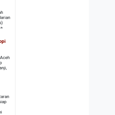
ah
Harian
s)
a.
opi
 Aceh
p
nji,
taran
siap
ni