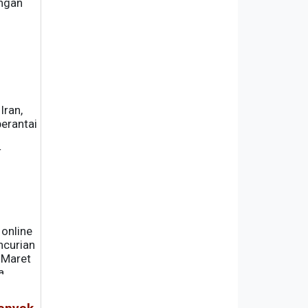
ngan
Iran,
berantai
t
 online
ncurian
 Maret
a
gamanan