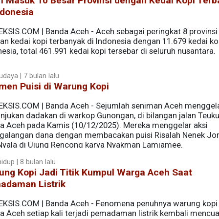
h Masuk 10 Besar Provinsi dengan Kedai Kopi Ter
ndonesia
EKSIS.COM | Banda Aceh - Aceh sebagai peringkat 8 provinsi
n kedai kopi terbanyak di Indonesia dengan 11.679 kedai kop
esia, total 461.991 kedai kopi tersebar di seluruh nusantara.
udaya | 7 bulan lalu
men Puisi di Warung Kopi
EKSIS.COM | Banda Aceh - Sejumlah seniman Aceh menggel
unjukan dadakan di warkop Gunongan, di bilangan jalan Teuk
a Aceh pada Kamis (10/12/2025). Mereka menggelar aksi
galangan dana dengan membacakan puisi Risalah Nenek J
Nyala di Ujung Rencong karya Nyakman Lamjamee.
dup | 8 bulan lalu
ung Kopi Jadi Titik Kumpul Warga Aceh Saat
adaman Listrik
EKSIS.COM | Banda Aceh - Fenomena penuhnya warung kopi 
a Aceh setiap kali terjadi pemadaman listrik kembali mencua