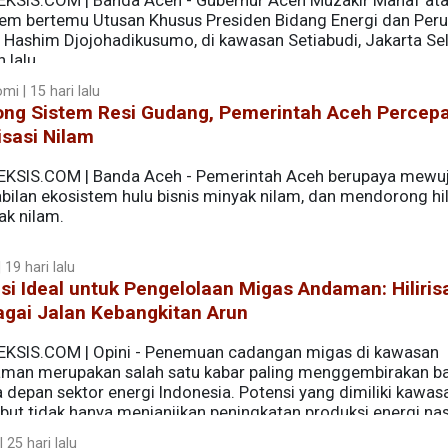
EKSIS.COM | Banda Aceh - Gubernur Aceh Muzakir Manaf at
em bertemu Utusan Khusus Presiden Bidang Energi dan Per
, Hashim Djojohadikusumo, di kawasan Setiabudi, Jakarta Sel
 lalu.
i | 15 hari lalu
ong Sistem Resi Gudang, Pemerintah Aceh Percep
risasi Nilam
EKSIS.COM | Banda Aceh - Pemerintah Aceh berupaya mewu
bilan ekosistem hulu bisnis minyak nilam, dan mendorong hil
ak nilam.
| 19 hari lalu
si Ideal untuk Pengelolaan Migas Andaman: Hiliris
agai Jalan Kebangkitan Arun
EKSIS.COM | Opini - Penemuan cadangan migas di kawasan
man merupakan salah satu kabar paling menggembirakan b
 depan sektor energi Indonesia. Potensi yang dimiliki kawas
but tidak hanya menjanjikan peningkatan produksi energi nas
i transformasi ekonomi Aceh. Namun, keberhasilan pengelol
 25 hari lalu