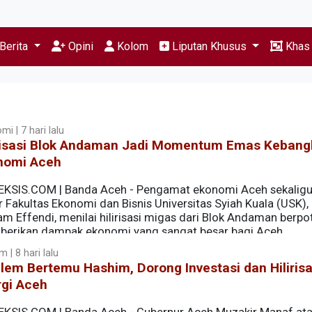
Berita
Opini
Kolom
Liputan Khusus
Kha
i | 7 hari lalu
irisasi Blok Andaman Jadi Momentum Emas Kebang
nomi Aceh
EKSIS.COM | Banda Aceh - Pengamat ekonomi Aceh sekaligu
 Fakultas Ekonomi dan Bisnis Universitas Syiah Kuala (USK), 
m Effendi, menilai hilirisasi migas dari Blok Andaman berpo
erikan dampak ekonomi yang sangat besar bagi Aceh.
 | 8 hari lalu
em Bertemu Hashim, Dorong Investasi dan Hilirisa
rgi Aceh