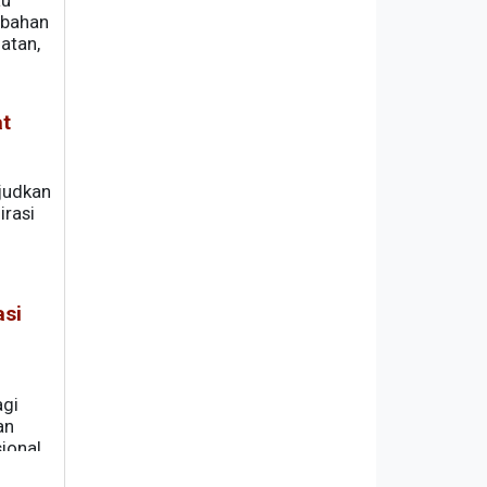
au
ubahan
atan,
at
judkan
irasi
asi
agi
an
ional,
aan