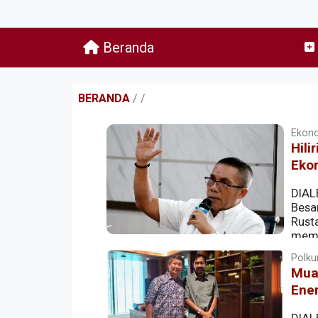
Beranda
BERANDA
/
/
Ekonom
Hil
Eko
DIAL
Besar
Rusta
memb
Polkum
Mual
Ene