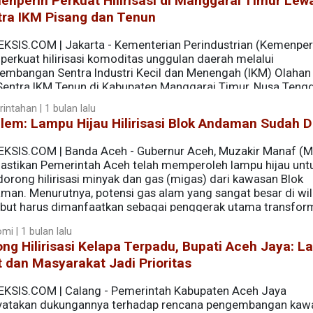
nperin Perkuat Hilirisasi di Manggarai Timur Lew
tra IKM Pisang dan Tenun
EKSIS.COM | Jakarta - Kementerian Perindustrian (Kemenper
erkuat hilirisasi komoditas unggulan daerah melalui
embangan Sentra Industri Kecil dan Menengah (IKM) Olahan
Sentra IKM Tenun di Kabupaten Manggarai Timur, Nusa Teng
intahan | 1 bulan lalu
em: Lampu Hijau Hilirisasi Blok Andaman Sudah D
EKSIS.COM | Banda Aceh - Gubernur Aceh, Muzakir Manaf (
stikan Pemerintah Aceh telah memperoleh lampu hijau unt
orong hilirisasi minyak dan gas (migas) dari kawasan Blok
man. Menurutnya, potensi gas alam yang sangat besar di wi
ebut harus dimanfaatkan sebagai penggerak utama transfor
enerimaan daerah.
mi | 1 bulan lalu
ng Hilirisasi Kelapa Terpadu, Bupati Aceh Jaya: L
 dan Masyarakat Jadi Prioritas
EKSIS.COM | Calang - Pemerintah Kabupaten Aceh Jaya
atakan dukungannya terhadap rencana pengembangan kaw