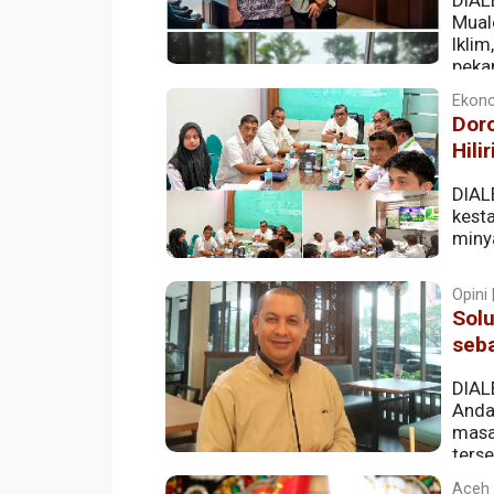
DIAL
Mual
Iklim
pekan
Ekonom
Dor
Hili
DIAL
kesta
miny
Opini 
Solu
seb
DIAL
Anda
masa
terse
tetapi juga membuka peluang besar bag
Aceh |