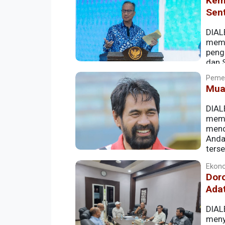
Keme
Sen
DIAL
memp
peng
dan 
Timur.
Pemer
Mual
DIAL
mema
mend
Anda
ters
ekonomi Aceh, bukan sekadar sumber p
Ekono
Doro
Adat
DIAL
meny