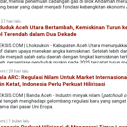
ndar, menilai penemuan cadangan gas di Blok Andaman mer
ang besar yang dapat menjadi fondasi kebangkitan ekonomi
 27 hari lalu
duduk Aceh Utara Bertambah, Kemiskinan Turun k
el Terendah dalam Dua Dekade
EKSIS.COM | Lhoksukon - Kabupaten Aceh Utara menunjukka
tif dalam upaya menekan angka kemiskinan. Setelah lebih dar
de menjadi salah satu daerah dengan tingkat kemiskinan ter
ceh, persentase penduduk miskin pada 2025 tercatat turun m
i | 29 hari lalu
la ARC: Regulasi Nilam Untuk Market Internasiona
n Ketat, Indonesia Perlu Perkuat Hilirisasi
EKSIS.COM | Banda Aceh - Industri minyak nilam (
patchouli oi
al tengah menghadapi gelombang regulasi baru yang sangat 
tama dari pasar Uni Eropa.
mi | 1 bulan lalu