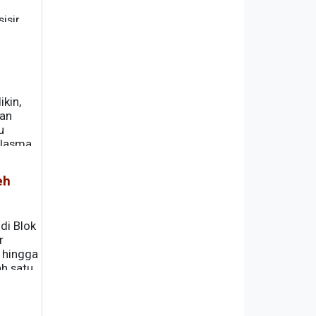
isir
kin,
tan
u
Plasma
eh
di Blok
r
 hingga
ah satu