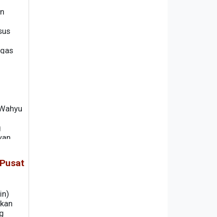
an
sus
igas
 Wahyu
g
yan
 Pusat
in)
tkan
ng