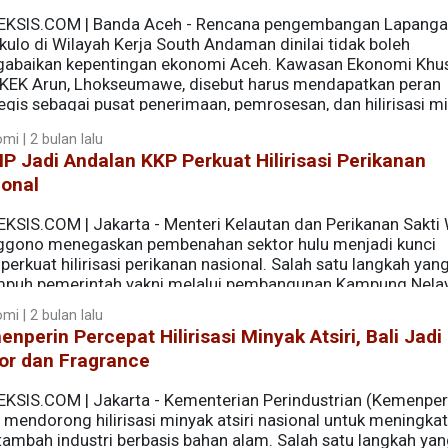
EKSIS.COM | Banda Aceh - Rencana pengembangan Lapang
ulo di Wilayah Kerja South Andaman dinilai tidak boleh
abaikan kepentingan ekonomi Aceh. Kawasan Ekonomi Khu
 KEK Arun, Lhokseumawe, disebut harus mendapatkan peran
egis sebagai pusat penerimaan, pemrosesan, dan hilirisasi m
mi | 2 bulan lalu
 Jadi Andalan KKP Perkuat Hilirisasi Perikanan
ional
EKSIS.COM | Jakarta - Menteri Kelautan dan Perikanan Sakti
ggono menegaskan pembenahan sektor hulu menjadi kunci
rkuat hilirisasi perikanan nasional. Salah satu langkah yan
mpuh pemerintah yakni melalui pembangunan Kampung Nela
mi | 2 bulan lalu
nperin Percepat Hilirisasi Minyak Atsiri, Bali Jadi
or dan Fragrance
EKSIS.COM | Jakarta - Kementerian Perindustrian (Kemenper
 mendorong hilirisasi minyak atsiri nasional untuk meningka
 tambah industri berbasis bahan alam. Salah satu langkah ya