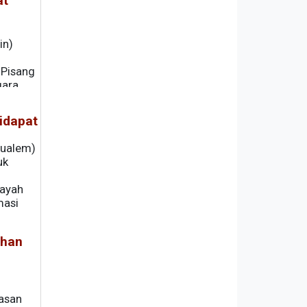
at
in)
 Pisang
gara
idapat
Mualem)
uk
layah
masi
ahan
asan