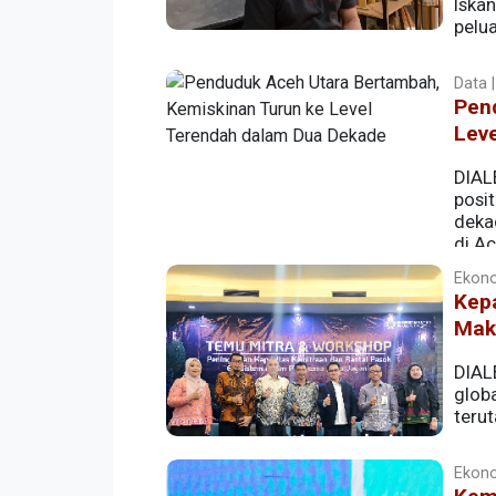
Iska
pelu
Data |
Pen
Lev
DIAL
posi
deka
di A
14,27 persen, level terendah sejak 2004.
Ekonom
Kepa
Maki
DIAL
glob
teru
Ekono