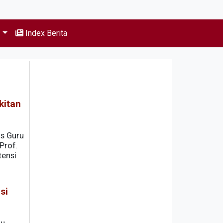
s
Index Berita
kitan
s Guru
Prof.
tensi
si