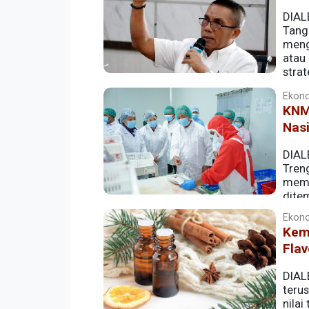
DIAL
Tangk
meng
atau
strat
dari proyek tersebut.
Ekono
KNMP
Nas
DIAL
Tren
mempe
dite
Merah Putih (KNMP).
Ekono
Keme
Flav
DIAL
terus
nilai