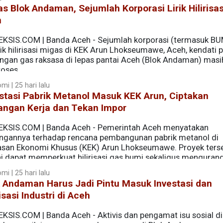
tukan oleh besarnya cadangan yang tersedia, melainkan ol
s Blok Andaman, Sejumlah Korporasi Lirik Hilirisa
mbil pemerintah. Pertanyaan mendasarnya adalah, apakah 
n
yang dikirim ke luar daerah atau bahkan ke luar negeri, atau
 hilir yang mampu menciptakan nilai tambah bagi Indonesia?
EKSIS.COM | Banda Aceh - Sejumlah korporasi (termasuk B
ik hilirisasi migas di KEK Arun Lhokseumawe, Aceh, kendati 
ngan gas raksasa di lepas pantai Aceh (Blok Andaman) masi
roses.
i | 25 hari lalu
stasi Pabrik Metanol Masuk KEK Arun, Ciptakan
angan Kerja dan Tekan Impor
EKSIS.COM | Banda Aceh - Pemerintah Aceh menyatakan
ngannya terhadap rencana pembangunan pabrik metanol di
san Ekonomi Khusus (KEK) Arun Lhokseumawe. Proyek ters
ai dapat memperkuat hilirisasi gas bumi sekaligus mengurang
or metanol.
i | 25 hari lalu
 Andaman Harus Jadi Pintu Masuk Investasi dan
risasi Industri di Aceh
EKSIS.COM | Banda Aceh - Aktivis dan pengamat isu sosial di