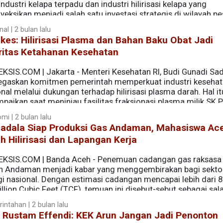
ndustri kelapa terpadu dan industri hilirisasi kelapa yang
yeksikan menjadi salah satu investasi strategis di wilayah pes
al | 2 bulan lalu
es: Hilirisasi Plasma dan Bahan Baku Obat Jadi
oritas Ketahanan Kesehatan
KSIS.COM | Jakarta - Menteri Kesehatan RI, Budi Gunadi Sadi
gaskan komitmen pemerintah memperkuat industri keseha
nal melalui dukungan terhadap hilirisasi plasma darah. Hal it
paikan saat meninjau fasilitas fraksionasi plasma milik SK 
tengah bersiap memasuki tahap komersialisasi.
mi | 2 bulan lalu
adala Siap Produksi Gas Andaman, Mahasiswa Ac
h Hilirisasi dan Lapangan Kerja
EKSIS.COM | Banda Aceh - Penemuan cadangan gas raksasa 
h Andaman menjadi kabar yang menggembirakan bagi sekto
gi nasional. Dengan estimasi cadangan mencapai lebih dari 8
illion Cubic Feet (TCF), temuan ini disebut-sebut sebagai sal
a dalam beberapa dekade terakhir.
intahan | 2 bulan lalu
f Rustam Effendi: KEK Arun Jangan Jadi Penonton