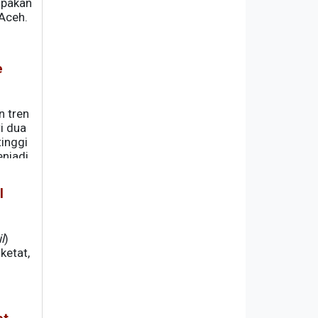
upakan
 Aceh.
e
n tren
i dua
tinggi
enjadi
l
l
)
ketat,