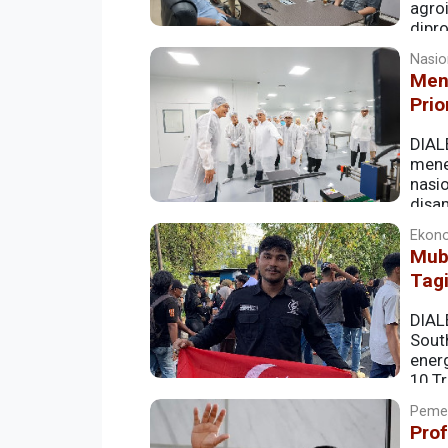
agroi
dipro
kabupaten tersebut.
Nasion
Menk
Pri
DIALE
mene
nasio
disam
Core Indonesia, Rabu (3/6/2026), yang 
Ekono
Mub
Tagi
DIAL
Sout
ener
10 Tr
penemuan gas terbesar di Asia Tenggar
Pemer
Pro