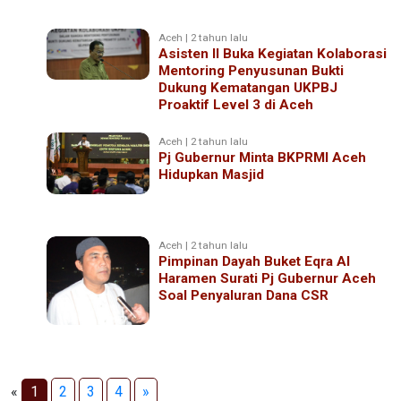
Aceh | 2 tahun lalu
Asisten II Buka Kegiatan Kolaborasi
Mentoring Penyusunan Bukti
Dukung Kematangan UKPBJ
Proaktif Level 3 di Aceh
Aceh | 2 tahun lalu
Pj Gubernur Minta BKPRMI Aceh
Hidupkan Masjid
Aceh | 2 tahun lalu
Pimpinan Dayah Buket Eqra Al
Haramen Surati Pj Gubernur Aceh
Soal Penyaluran Dana CSR
«
1
2
3
4
»