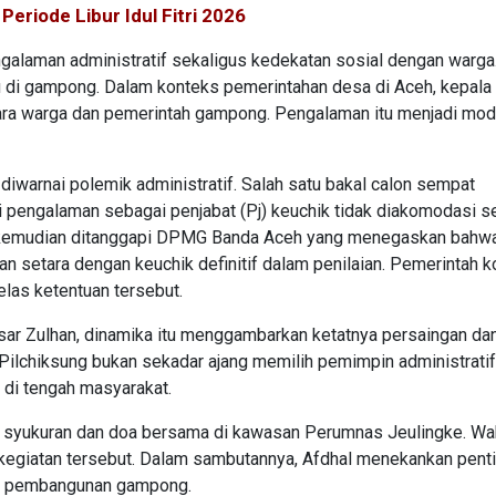
eriode Libur Idul Fitri 2026
alaman administratif sekaligus kedekatan sosial dengan warga.
u di gampong. Dalam konteks pemerintahan desa di Aceh, kepala
ara warga dan pemerintah gampong. Pengalaman itu menjadi mod
iwarnai polemik administratif. Salah satu bakal calon sempat
i pengalaman sebagai penjabat (Pj) keuchik tidak diakomodasi s
u kemudian ditanggapi DPMG Banda Aceh yang menegaskan bahw
n setara dengan keuchik definitif dalam penilaian. Pemerintah k
las ketentuan tersebut.
ar Zulhan, dinamika itu menggambarkan ketatnya persaingan da
 Pilchiksung bukan sekadar ajang memilih pemimpin administratif
l di tengah masyarakat.
ar syukuran dan doa bersama di kawasan Perumnas Jeulingke. Wak
m kegiatan tersebut. Dalam sambutannya, Afdhal menekankan pent
si pembangunan gampong.