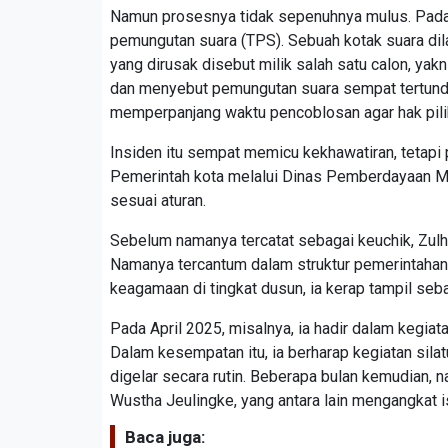
Namun prosesnya tidak sepenuhnya mulus. Pada h
pemungutan suara (TPS). Sebuah kotak suara dila
yang dirusak disebut milik salah satu calon, ya
dan menyebut pemungutan suara sempat tertunda 
memperpanjang waktu pencoblosan agar hak pili
Insiden itu sempat memicu kekhawatiran, tetapi 
Pemerintah kota melalui Dinas Pemberdayaan 
sesuai aturan.
Sebelum namanya tercatat sebagai keuchik, Zul
Namanya tercantum dalam struktur pemerintahan
keagamaan di tingkat dusun, ia kerap tampil seb
Pada April 2025, misalnya, ia hadir dalam kegiata
Dalam kesempatan itu, ia berharap kegiatan sil
digelar secara rutin. Beberapa bulan kemudian, 
Wustha Jeulingke, yang antara lain mengangkat
Baca juga: