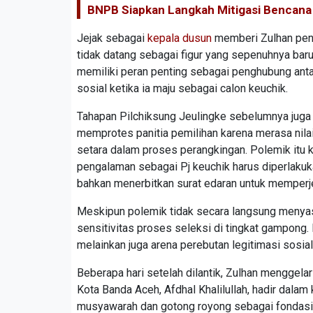
BNPB Siapkan Langkah Mitigasi Bencana P
Jejak sebagai
kepala dusun
memberi Zulhan peng
tidak datang sebagai figur yang sepenuhnya bar
memiliki peran penting sebagai penghubung ant
sosial ketika ia maju sebagai calon keuchik.
Tahapan Pilchiksung Jeulingke sebelumnya juga d
memprotes panitia pemilihan karena merasa nila
setara dalam proses perangkingan. Polemik it
pengalaman sebagai Pj keuchik harus diperlakuka
bahkan menerbitkan surat edaran untuk memperje
Meskipun polemik tidak secara langsung menyas
sensitivitas proses seleksi di tingkat gampong.
melainkan juga arena perebutan legitimasi sosia
Beberapa hari setelah dilantik, Zulhan menggel
Kota Banda Aceh, Afdhal Khalilullah, hadir dala
musyawarah dan gotong royong sebagai fonda