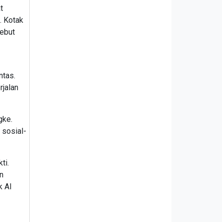
t
. Kotak
sebut
ntas.
jalan
gke.
 sosial-
ti.
n
k Al