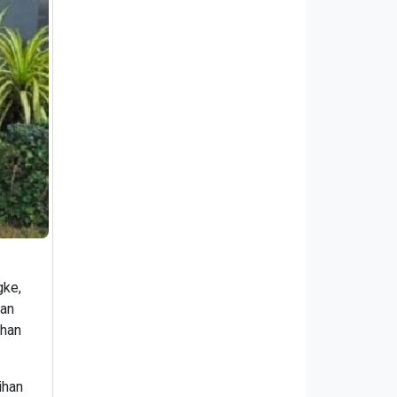
gke,
uan
lhan
ihan