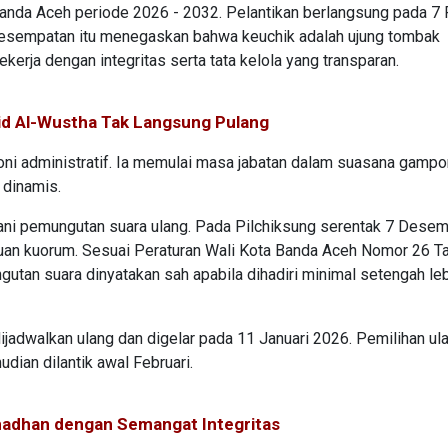
anda Aceh periode 2026 - 2032. Pelantikan berlangsung pada 7 
 kesempatan itu menegaskan bahwa keuchik adalah ujung tombak
kerja dengan integritas serta tata kelola yang transparan.
id Al-Wustha Tak Langsung Pulang
moni administratif. Ia memulai masa jabatan dalam suasana gamp
 dinamis.
ni pemungutan suara ulang. Pada Pilchiksung serentak 7 Dese
tuan kuorum. Sesuai Peraturan Wali Kota Banda Aceh Nomor 26 T
gutan suara dinyatakan sah apabila dihadiri minimal setengah leb
dijadwalkan ulang dan digelar pada 11 Januari 2026. Pemilihan ula
dian dilantik awal Februari.
adhan dengan Semangat Integritas