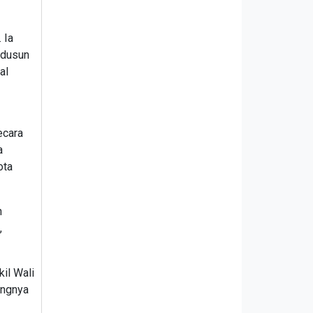
 Ia
 dusun
al
ecara
a
ota
n
,
il Wali
ingnya