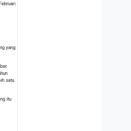
Februari
ong yang
mber
ahun
ih satu
ng itu