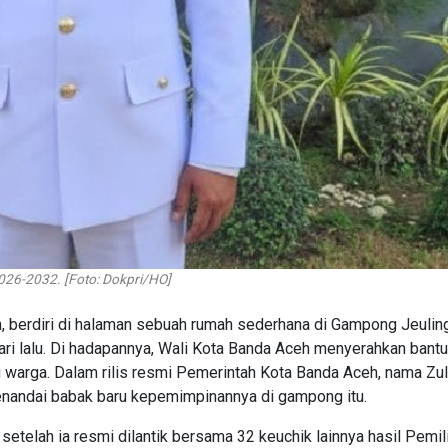
026-2032. [Foto: Dokpri/HO]
m, berdiri di halaman sebuah rumah sederhana di Gampong Jeulin
ri lalu. Di hadapannya, Wali Kota Banda Aceh menyerahkan bant
g warga. Dalam rilis resmi Pemerintah Kota Banda Aceh, nama Zu
andai babak baru kepemimpinannya di gampong itu.
telah ia resmi dilantik bersama 32 keuchik lainnya hasil Pemil