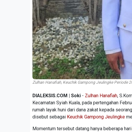
Zulhan Hanafiah, Keuchik Gampong Jeulingke Periode 2
DIALEKSIS.COM | Soki
-
Zulhan Hanafiah
, S.Ko
Kecamatan Syiah Kuala, pada pertengahan Februa
rumah layak huni dari dana zakat kepada seoran
disebut sebagai
Keuchik Gampong Jeulingke
men
Momentum tersebut datang hanya beberapa hari se