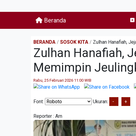
Beranda
BERANDA
/
SOSOK KITA
/
Zulhan Hanafiah, Je
Zulhan Hanafiah, J
Memimpin Jeuling
Rabu, 25 Februari 2026 11:00 WIB
Font:
Ukuran:
-
+
Reporter :
Arn