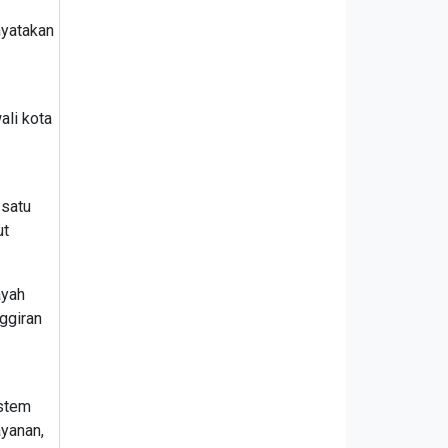
nyatakan
ali kota
 satu
ut
ayah
ggiran
istem
ayanan,