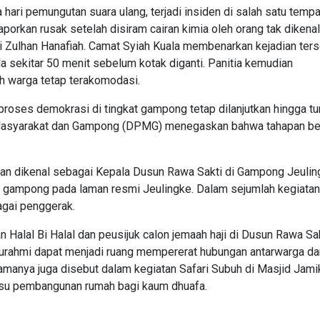
ari pemungutan suara ulang, terjadi insiden di salah satu tempa
porkan rusak setelah disiram cairan kimia oleh orang tak dikenal
kni Zulhan Hanafiah. Camat Syiah Kuala membenarkan kejadian ter
sekitar 50 menit sebelum kotak diganti. Panitia kemudian
h warga tetap terakomodasi.
proses demokrasi di tingkat gampong tetap dilanjutkan hingga tu
Masyarakat dan Gampong (DPMG) menegaskan bahwa tahapan ber
han dikenal sebagai Kepala Dusun Rawa Sakti di Gampong Jeulin
 gampong pada laman resmi Jeulingke. Dalam sejumlah kegiatan
agai penggerak.
n Halal Bi Halal dan peusijuk calon jemaah haji di Dusun Rawa Sak
aturahmi dapat menjadi ruang mempererat hubungan antarwarga da
namanya juga disebut dalam kegiatan Safari Subuh di Masjid Jami
 isu pembangunan rumah bagi kaum dhuafa.