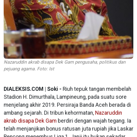
Nazaruddin akrab disapa Dek Gam pengusaha, politikus dan
pejuang agama. Foto: Ist
DIALEKSIS.COM | Soki -
Riuh tepuk tangan membelah
Stadion H. Dimurthala, Lampineung, pada suatu sore
menjelang akhir 2019. Persiraja Banda Aceh berada di
ambang sejarah. Di tribun kehormatan,
Nazaruddin
akrab disapa Dek Gam
berdiri dengan wajah tegang. Ia
telah menjanjikan bonus ratusan juta rupiah jika Laskar
Rencong menembus Liga 1. Janji itu bukan sekadar