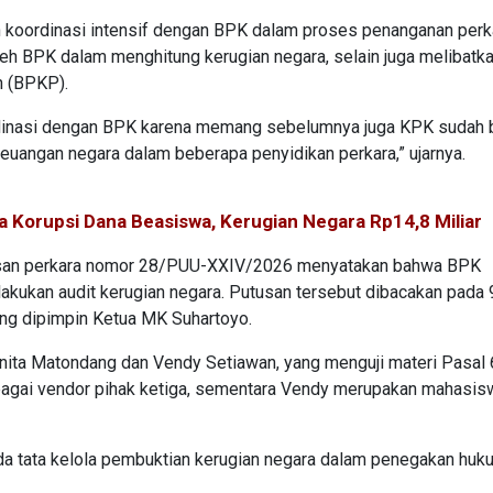
 koordinasi intensif dengan BPK dalam proses penanganan perk
eh BPK dalam menghitung kerugian negara, selain juga melibatk
 (BPKP).
ordinasi dengan BPK karena memang sebelumnya juga KPK sudah 
euangan negara dalam beberapa penyidikan perkara,” ujarnya.
 Korupsi Dana Beasiswa, Kerugian Negara Rp14,8 Miliar
usan perkara nomor 28/PUU-XXIV/2026 menyatakan bahwa BPK
ukan audit kerugian negara. Putusan tersebut dibacakan pada 
ang dipimpin Ketua MK Suhartoyo.
ernita Matondang dan Vendy Setiawan, yang menguji materi Pasal
ebagai vendor pihak ketiga, sementara Vendy merupakan mahasis
da tata kelola pembuktian kerugian negara dalam penegakan huk