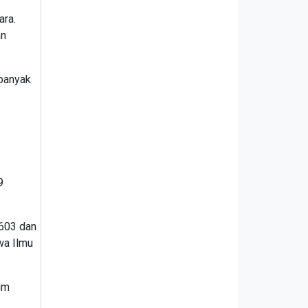
ara.
an
banyak
9
 603 dan
wa Ilmu
um