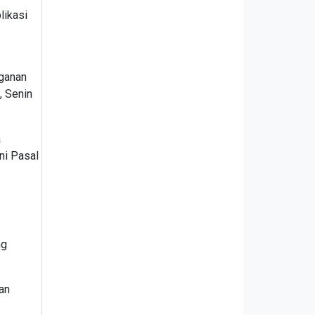
likasi
nganan
, Senin
a
ni Pasal
ng
an