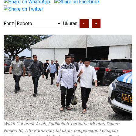
Font:
Ukuran:
-
+
Wakil Gubernur Aceh, Fadhlullah, bersama Menteri Dalam
Negeri RI, Tito Karnavian, lakukan pengecekan kesiapan