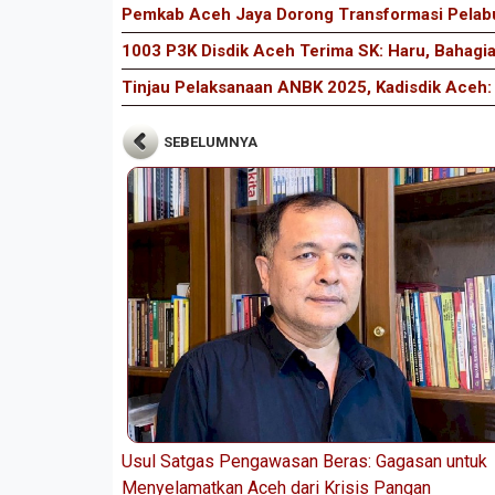
Pemkab Aceh Jaya Dorong Transformasi Pelabu
1003 P3K Disdik Aceh Terima SK: Haru, Bahagi
Tinjau Pelaksanaan ANBK 2025, Kadisdik Aceh:
SEBELUMNYA
Usul Satgas Pengawasan Beras: Gagasan untuk
Menyelamatkan Aceh dari Krisis Pangan