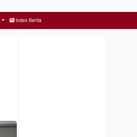
s
Index Berita