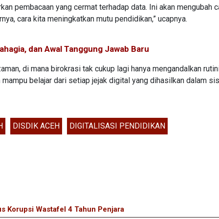
rkan pembacaan yang cermat terhadap data. Ini akan mengubah ca
rnya, cara kita meningkatkan mutu pendidikan,” ucapnya.
Bahagia, dan Awal Tanggung Jawab Baru
 zaman, di mana birokrasi tak cukup lagi hanya mengandalkan rutin
n mampu belajar dari setiap jejak digital yang dihasilkan dalam s
H
DISDIK ACEH
DIGITALISASI PENDIDIKAN
s Korupsi Wastafel 4 Tahun Penjara