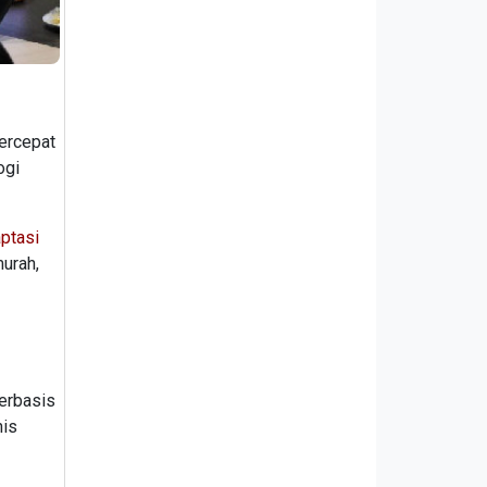
ercepat
ogi
ptasi
murah,
berbasis
nis