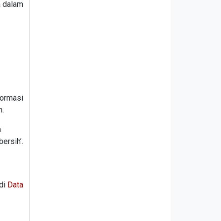
a dalam
formasi
m.
n
ersih’.
adi
Data