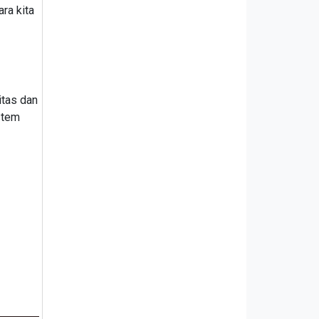
ra kita
itas dan
istem