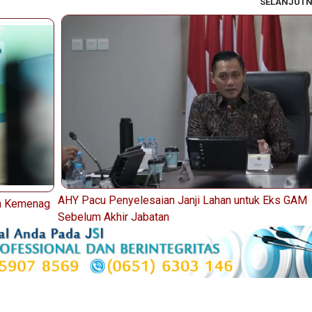
SELANJUT
AHY Pacu Penyelesaian Janji Lahan untuk Eks GAM
an Kemenag
Sebelum Akhir Jabatan