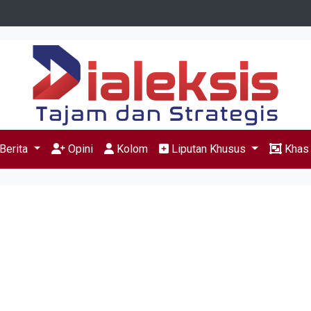
Berita
Opini
Kolom
Liputan Khusus
Kha