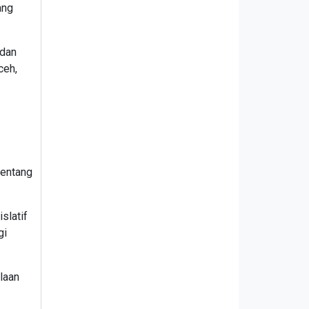
ang
 dan
ceh,
tentang
slatif
gi
laan