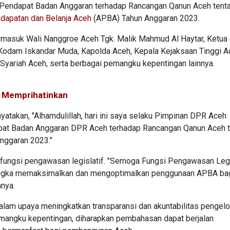
Pendapat Badan Anggaran terhadap Rancangan Qanun Aceh tent
dapatan dan Belanja Aceh
(APBA) Tahun Anggaran 2023.
, termasuk Wali Nanggroe Aceh Tgk. Malik Mahmud Al Haytar, Ketua
 Kodam Iskandar Muda, Kapolda Aceh, Kepala Kejaksaan Tinggi A
yariah Aceh, serta berbagai pemangku kepentingan lainnya.
4 Memprihatinkan
takan, "Alhamdulillah, hari ini saya selaku Pimpinan DPR Aceh
at Badan Anggaran DPR Aceh terhadap Rancangan Qanun Aceh 
nggaran 2023."
 fungsi pengawasan legislatif. "Semoga Fungsi Pengawasan Legi
rangka memaksimalkan dan mengoptimalkan penggunaan APBA ba
nya.
dalam upaya meningkatkan transparansi dan akuntabilitas pengelo
mangku kepentingan, diharapkan pembahasan dapat berjalan