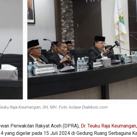
Teuku Raja Keumangan, SH, MH. Foto: kolase Dialeksis.com
ewan Perwakilan Rakyat Aceh (DPRA),
Dr. Teuku Raja Keumangan,
4 yang digelar pada 15 Juli 2024 di Gedung Ruang Serbaguna Ka