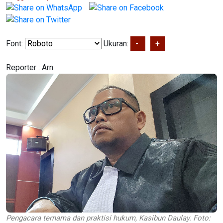
Font:
Ukuran:
-
+
Reporter :
Arn
Pengacara ternama dan praktisi hukum, Kasibun Daulay. Foto: